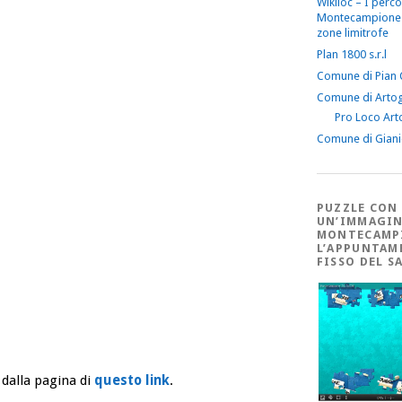
Wikiloc – I perco
Montecampione 
zone limitrofe
Plan 1800 s.r.l
Comune di Pian
Comune di Arto
Pro Loco Art
Comune di Gian
PUZZLE CON
UN’IMMAGIN
MONTECAMP
L’APPUNTAM
FISSO DEL S
 dalla pagina di
questo link
.