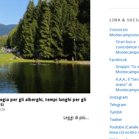
LINK & SOCI
Consorzio
Montecampione
Orari bus e
coincidenze 
Montecampi
Facebook
Gruppo “Io 
Montecampi
A.A.A.: il “S
mano” di
Montecampi
Instagram
gia per gli alberghi, tempi lunghi per gli
ti
Telegram
026
Tumblr
Leggi di più...
Twitter
Youtube (Canale 
linea col nostro s
Radio Voce Camuna – M