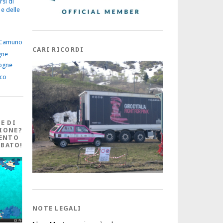
rsi di
03/08/2026
e delle
Leggi di più
 Camuno
CARI RICORDI
gne
ogne
ico
E DI
IONE?
ENTO
ABATO!
NOTE LEGALI