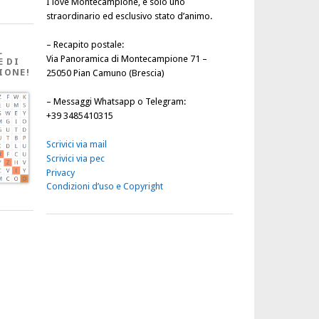
I love Montecampione, è solo uno
straordinario ed esclusivo stato d’animo.
–
Recapito postale
:
L
Via Panoramica di Montecampione 71 –
E DI
IONE!
25050 Pian Camuno (Brescia)
–
Messaggi Whatsapp o Telegram
:
+39 3485410315
Scrivici via mail
Scrivici via pec
Privacy
Condizioni d’uso e Copyright