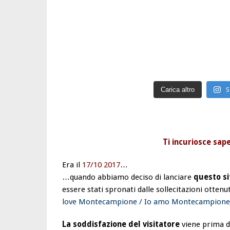
Carica altro
S
Ti incuriosce sap
Era il
17/10 2017
…
…quando abbiamo deciso di lanciare
questo si
essere stati spronati dalle sollecitazioni otte
love Montecampione / Io amo Montecampione
La soddisfazione del visitatore
viene prima di