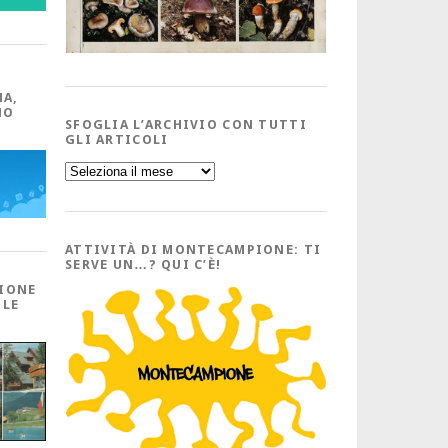
MA,
NO
SFOGLIA L’ARCHIVIO CON TUTTI
GLI ARTICOLI
Sfoglia
l’Archivio
con
tutti
gli
Articoli
ATTIVITÀ DI MONTECAMPIONE: TI
SERVE UN…? QUI C’È!
IONE
 LE