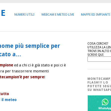
NE
NUMERI UTILI
WEBCAM E METEO LIVE
MAPPE ED IMPIANTI
COSA CERCHI?
ome più semplice per
UTILIZZA LA LE
TROVI IN ALTO
icato a…
SCRIVI QUI
mpione
ed a chi ci è già stato e poi ci è
ora per trascorrere momenti
tecampion’è per sempre
!
MONTECAMP
FLASH!!! LO
POTETE SEG
SU WHATSA
tutto
 il meteo