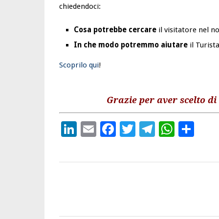
chiedendoci:
Cosa potrebbe cercare
il visitatore nel n
In che modo potremmo aiutare
il Turist
Scoprilo qui
!
Grazie per aver scelto di 
LinkedIn
Email
Facebook
Twitter
Telegra
What
Con