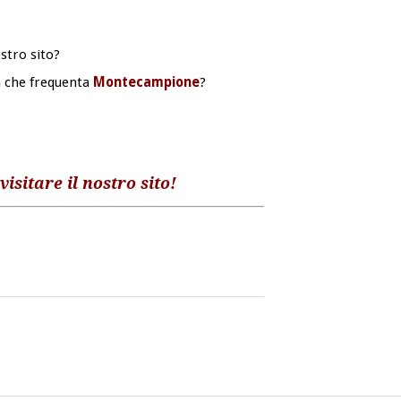
ostro sito?
a che frequenta
Montecampione
?
visitare il nostro sito!
m
sApp
dividi