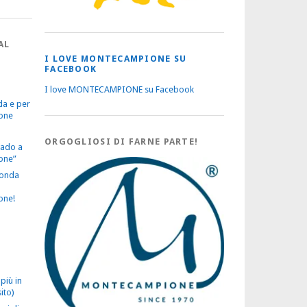
AL
I LOVE MONTECAMPIONE SU
FACEBOOK
I love MONTECAMPIONE su Facebook
da e per
one
ORGOGLIOSI DI FARNE PARTE!
vado a
one”
econda
one!
più in
ito)
ontecampione, nuovo assetto per gli alberghi: si guarda al rilan