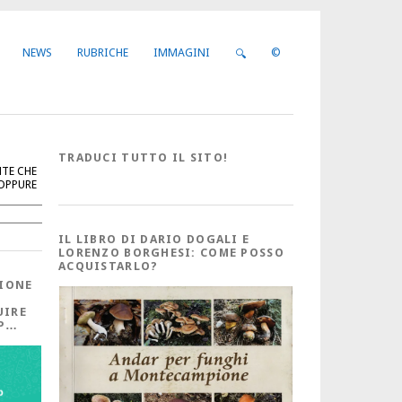
NEWS
RUBRICHE
IMMAGINI
©
🔍
TRADUCI TUTTO IL SITO!
NTE CHE
 OPPURE
Cerca
IL LIBRO DI DARIO DOGALI E
LORENZO BORGHESI: COME POSSO
ACQUISTARLO?
IONE
UIRE
PP…