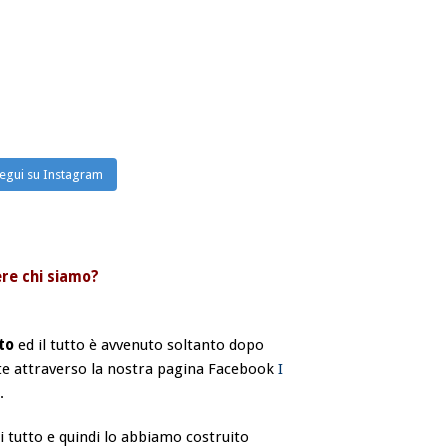
egui su Instagram
ere chi siamo?
to
ed il tutto è avvenuto soltanto dopo
nute attraverso la nostra pagina Facebook
I
.
 tutto e quindi lo abbiamo costruito