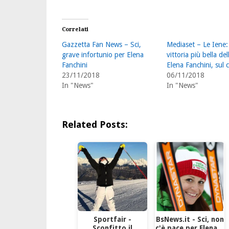
Correlati
Gazzetta Fan News – Sci,
Mediaset – Le Iene:
grave infortunio per Elena
vittoria più bella del
Fanchini
Elena Fanchini, sul 
23/11/2018
06/11/2018
In "News"
In "News"
Related Posts:
Sportfair -
BsNews.it - Sci, non
Sconfitto il
c'è pace per Elena…