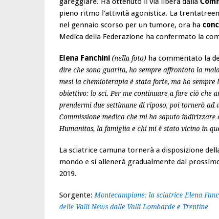
gareggiare. Ha ottenuto il via libera dalla
Comm
pieno ritmo l’attività agonistica. La trentatre
nel gennaio scorso per un tumore, ora ha
conc
Medica della Federazione ha confermato la com
Elena Fanchini
ha commentato la dec
(nella foto)
dire che sono guarita, ho sempre affrontato la mala
mesi la chemioterapia è stata forte, ma ho sempre l
obiettivo: lo sci. Per me continuare a fare ciò che 
prendermi due settimane di riposo, poi tornerò ad a
Commissione medica che mi ha saputo indirizzare al
Humanitas, la famiglia e chi mi è stato vicino in qu
La sciatrice camuna tornerà a disposizione del
mondo e si allenerà gradualmente dal prossimo r
2019.
Sorgente:
Montecampione: la sciatrice Elena Fanch
delle Valli News dalle Valli Lombarde e Trentine