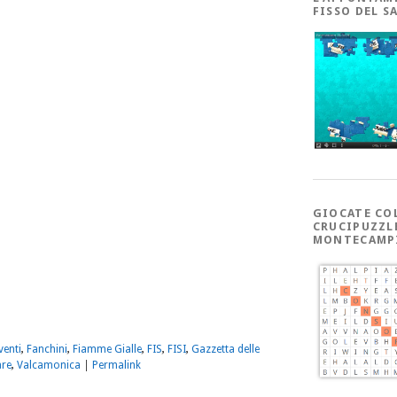
FISSO DEL S
GIOCATE CO
CRUCIPUZZL
MONTECAMP
m
sApp
dividi
venti
,
Fanchini
,
Fiamme Gialle
,
FIS
,
FISI
,
Gazzetta delle
are
,
Valcamonica
|
Permalink