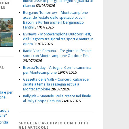
nuovo assetto per gli alberghi: si guarda al
IONE
rilancio
03/08/2026
 LE
Bergamo Tomorrow – Montecampione
accende l’estate dello spettacolo: con
Baccini e Ruffini anche il bergamasco
Fantini
31/07/2026
BSNews – Montecampione Outdoor Fest,
dall’1 agosto tre giorni tra sport e natura in
quota
31/07/2026
Radio Voce Camuna – Tre giorni di festa e
sport con Montecampione Outdoor Fest
29/07/2026
AL
BresciaToday – Artogne: Corri e cammina
per Montecampione
29/07/2026
Gazzetta delle Valli – Concerti, cabaret e
serate a tema: la rassegna estiva a
Montecampione
28/07/2026
da e per
Rallylink – Manuele Stella cresce nel finale
one
al Rally Coppa Camuna
24/07/2026
vado a
one”
econda
SFOGLIA L’ARCHIVIO CON TUTTI
GLI ARTICOLI