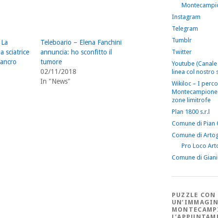
Montecampi
Instagram
Telegram
Tumblr
 La
Teleboario – Elena Fanchini
Twitter
la sciatrice
annuncia: ho sconfitto il
cancro
tumore
Youtube (Canale 
02/11/2018
linea col nostro s
In "News"
Wikiloc – I perco
Montecampione 
zone limitrofe
Plan 1800 s.r.l
Comune di Pian
Comune di Arto
Pro Loco Art
Comune di Gian
PUZZLE CON
UN’IMMAGIN
MONTECAMP
L’APPUNTAM