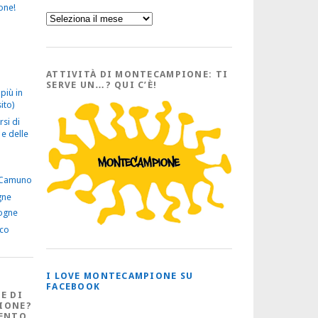
one!
Sfoglia
l’Archivio
con
tutti
gli
Articoli
ATTIVITÀ DI MONTECAMPIONE: TI
SERVE UN…? QUI C’È!
più in
ito)
rsi di
e delle
 Camuno
gne
ogne
ico
I LOVE MONTECAMPIONE SU
FACEBOOK
E DI
IONE?
ENTO