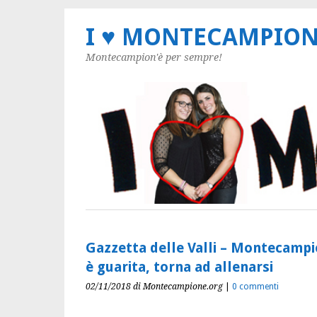
I ♥ MONTECAMPIO
Montecampion'è per sempre!
Gazzetta delle Valli – Montecampio
è guarita, torna ad allenarsi
02/11/2018
di Montecampione.org
|
0 commenti