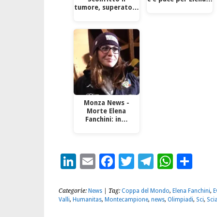
tumore, superato…
Monza News -
Morte Elena
Fanchini: in…
LinkedIn
Email
Facebook
Twitter
Telegra
What
Con
Categorie:
News
| Tag:
Coppa del Mondo
,
Elena Fanchini
,
E
Valli
,
Humanitas
,
Montecampione
,
news
,
Olimpiadi
,
Sci
,
Sci