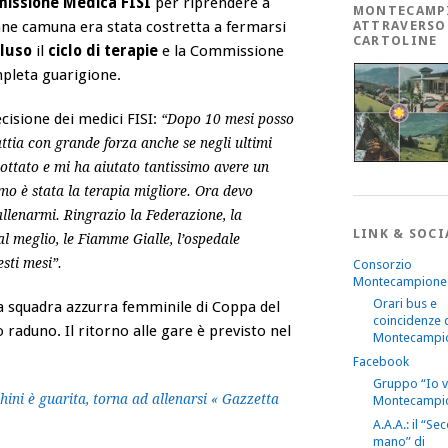
issione Medica FISI
per riprendere a
MONTECAMP
enne camuna era stata costretta a fermarsi
ATTRAVERSO
CARTOLINE
luso
il
ciclo di terapie
e la Commissione
pleta guarigione.
isione dei medici FISI:
“Dopo 10 mesi posso
ttia con grande forza anche se negli ultimi
ottato e mi ha aiutato tantissimo avere un
amo è stata la terapia migliore. Ora devo
llenarmi. Ringrazio la Federazione, la
LINK & SOCI
 meglio, le Fiamme Gialle, l’ospedale
esti mesi”.
Consorzio
Montecampione
Orari bus e
la squadra azzurra femminile di Coppa del
coincidenze 
aduno. Il ritorno alle gare è previsto nel
Montecampi
Facebook
Gruppo “Io 
ini è guarita, torna ad allenarsi « Gazzetta
Montecampi
A.A.A.: il “S
mano” di