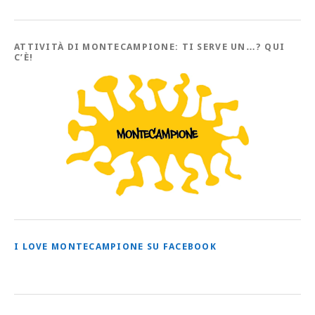
l’Archivio
con
tutti
gli
Articoli
ATTIVITÀ DI MONTECAMPIONE: TI SERVE UN…? QUI
C’È!
I LOVE MONTECAMPIONE SU FACEBOOK