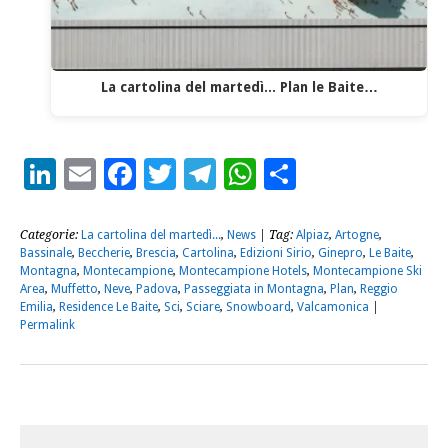
La cartolina del martedì... Plan le Baite…
LinkedIn
Email
Facebook
Twitter
Telegram
WhatsApp
Condividi
Categorie:
La cartolina del martedì...
,
News
| Tag:
Alpiaz
,
Artogne
,
Bassinale
,
Beccherie
,
Brescia
,
Cartolina
,
Edizioni Sirio
,
Ginepro
,
Le Baite
,
Montagna
,
Montecampione
,
Montecampione Hotels
,
Montecampione Ski
Area
,
Muffetto
,
Neve
,
Padova
,
Passeggiata in Montagna
,
Plan
,
Reggio
Emilia
,
Residence Le Baite
,
Sci
,
Sciare
,
Snowboard
,
Valcamonica
|
Permalink