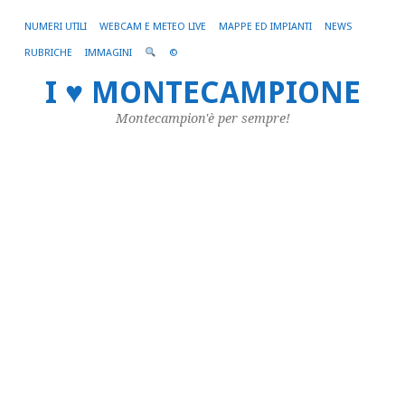
NUMERI UTILI
WEBCAM E METEO LIVE
MAPPE ED IMPIANTI
NEWS
RUBRICHE
IMMAGINI
©
B
I ♥ MONTECAMPIONE
d
Montecampion'è per sempre!
D
D
Du
pa
pe
pr
Pr
ch
no
so
un