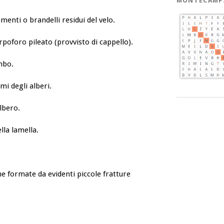
MONTECAMP
menti o brandelli residui del velo.
rpoforo pileato (provvisto di cappello).
mbo.
mi degli alberi.
lbero.
lla lamella.
he formate da evidenti piccole fratture