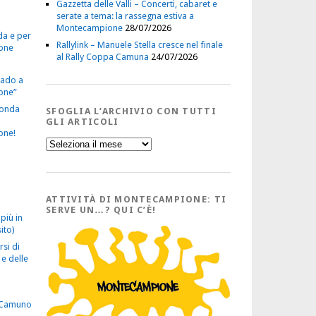
Gazzetta delle Valli – Concerti, cabaret e
serate a tema: la rassegna estiva a
Montecampione
28/07/2026
da e per
Rallylink – Manuele Stella cresce nel finale
one
al Rally Coppa Camuna
24/07/2026
vado a
one”
econda
SFOGLIA L’ARCHIVIO CON TUTTI
GLI ARTICOLI
one!
Sfoglia
l’Archivio
con
tutti
gli
Articoli
ATTIVITÀ DI MONTECAMPIONE: TI
SERVE UN…? QUI C’È!
più in
ito)
rsi di
e delle
 Camuno