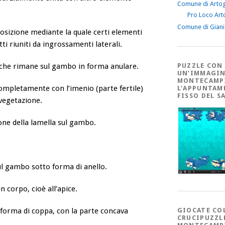
Comune di Arto
Pro Loco Art
Comune di Gian
posizione mediante la quale certi elementi
ti riuniti da ingrossamenti laterali.
e che rimane sul gambo in forma anulare.
PUZZLE CON
UN’IMMAGIN
MONTECAMP
ompletamente con l’imenio (parte fertile)
L’APPUNTAM
FISSO DEL S
 vegetazione.
ione della lamella sul gambo.
ul gambo sotto forma di anello.
 corpo, cioè all’apice.
a forma di coppa, con la parte concava
GIOCATE CO
CRUCIPUZZL