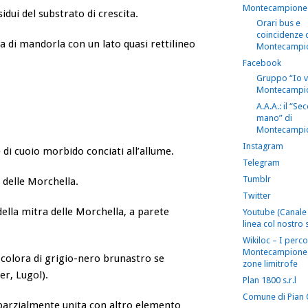
Montecampione
dui del substrato di crescita.
Orari bus e
coincidenze 
a di mandorla con un lato quasi rettilineo
Montecampi
Facebook
Gruppo “Io 
Montecampi
A.A.A.: il “S
mano” di
Montecampi
Instagram
 di cuoio morbido conciati all’allume.
Telegram
Tumblr
 delle Morchella.
Twitter
della mitra delle Morchella, a parete
Youtube (Canale 
linea col nostro s
Wikiloc – I perco
Montecampione 
 colora di grigio-nero brunastro se
zone limitrofe
er, Lugol).
Plan 1800 s.r.l
Comune di Pian
 parzialmente unita con altro elemento