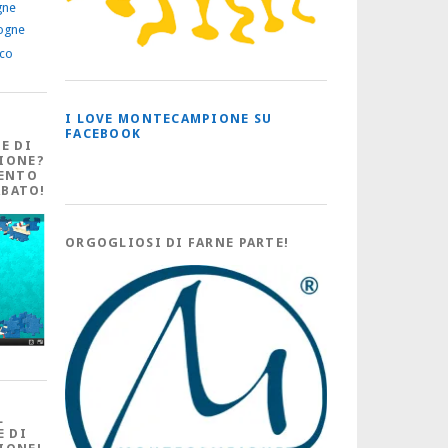
gne
ogne
ico
I LOVE MONTECAMPIONE SU
FACEBOOK
E DI
IONE?
ENTO
ABATO!
ORGOGLIOSI DI FARNE PARTE!
L
E DI