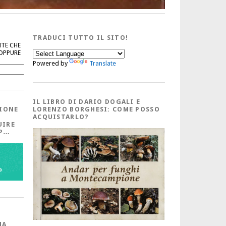
TRADUCI TUTTO IL SITO!
NTE CHE
 OPPURE
Powered by
Translate
Cerca
IL LIBRO DI DARIO DOGALI E
IONE
LORENZO BORGHESI: COME POSSO
ACQUISTARLO?
UIRE
PP…
MA,