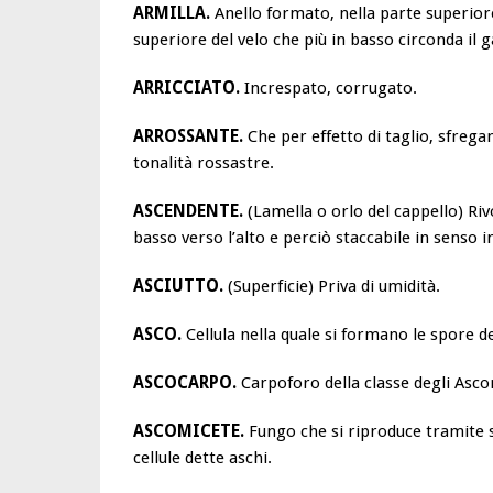
ARMILLA.
Anello formato, nella parte superio
superiore del velo che più in basso circonda il
ARRICCIATO.
Increspato, corrugato.
ARROSSANTE.
Che per effetto di taglio, sfreg
tonalità rossastre.
ASCENDENTE.
(Lamella o orlo del cappello) Rivo
basso verso l’alto e perciò staccabile in senso 
ASCIUTTO.
(Superficie) Priva di umidità.
ASCO.
Cellula nella quale si formano le spore d
ASCOCARPO.
Carpoforo della classe degli Asco
ASCOMICETE.
Fungo che si riproduce tramite s
cellule dette aschi.