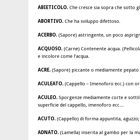
ABIETICOLO.
Che cresce sia sopra che sotto gli
ABORTIVO.
Che ha sviluppo difettoso.
ACERBO.
(Sapore) astringente, un poco asprig
ACQUOSO.
(Carne) Contenente acqua. (Pellicola
e incolore come l’acqua.
ACRE.
(Sapore) piccante o mediamente pepato
ACULEATO.
(Cappello – Imenoforo ecc.) con o
ACULEO.
Sporgenze mediamente corte e sottili
superficie del cappello, imenoforo ecc…
ACUTO.
(Cappello) di forma appuntita, aguzzo; (
ADNATO.
(Lamella) inserita al gambo per la m