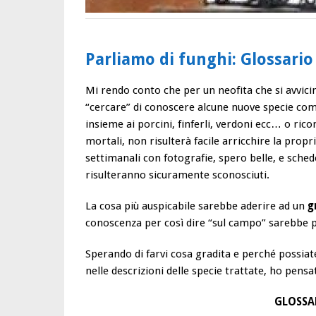
Parliamo di funghi: Glossario
Mi rendo conto che per un neofita che si avvici
“cercare” di conoscere alcune nuove specie comm
insieme ai porcini, finferli, verdoni ecc… o ri
mortali, non risulterà facile arricchire la pro
settimanali con fotografie, spero belle, e sched
risulteranno sicuramente sconosciuti.
La cosa più auspicabile sarebbe aderire ad un
g
conoscenza per così dire “sul campo” sarebbe pi
Sperando di farvi cosa gradita e perché possiate
nelle descrizioni delle specie trattate, ho pens
GLOSSA