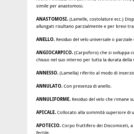
simile per anastomosi.
ANASTOMOSI.
(Lamelle, costolature ecc.) Dis
allungati risultano parzialmente e per brevi trat
ANELLO.
Residuo del velo universale o parzial
ANGIOCARPICO.
(Carpoforo) che si sviluppa c
chiuso nel suo interno per tutta la durata della
ANNESSO.
(Lamella) riferito al modo di inserz
ANNULATO.
Con presenza di anello.
ANNULIFORME.
Residuo del velo che rimane s
APICALE.
Collocato alla sommità superiore di un
APOTECIO.
Corpo fruttifero dei Discomiceti, 
fertile.