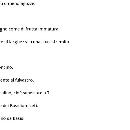
più o meno aguzze.
igno come di frutta immatura.
ce di larghezza a una sua estremità.
oncino.
nte al fulvastro.
lcalino, cioè superiore a 7.
e dei Basidiomiceti.
ano da basidi.