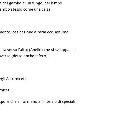
re del gambo di un fungo, dal lembo
 gambo stesso come una calza.
amento, ossidazione all’aria ecc. assume
lta verso l’alto; (Anello) che si sviluppa dal
inverso (detto anche infero).
egli Ascomiceti.
miceti.
pore che si formano all’interno di speciali