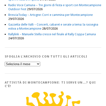
Radio Voce Camuna – Tre giorni di festa e sport con Montecampione
Outdoor Fest
29/07/2026
BresciaToday – Artogne: Corri e cammina per Montecampione
29/07/2026
Gazzetta delle Valli – Concerti, cabaret e serate a tema: la rassegna
estiva a Montecampione
28/07/2026
Rallylink – Manuele Stella cresce nel finale al Rally Coppa Camuna
24/07/2026
SFOGLIA L’ARCHIVIO CON TUTTI GLI ARTICOLI
Sfoglia
l’Archivio
con
tutti
gli
Articoli
ATTIVITÀ DI MONTECAMPIONE: TI SERVE UN…? QUI
C’È!