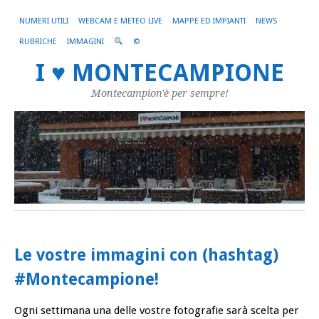
NUMERI UTILI
WEBCAM E METEO LIVE
MAPPE ED IMPIANTI
NEWS
RUBRICHE
IMMAGINI
©
I ♥ MONTECAMPIONE
Montecampion'è per sempre!
Le vostre immagini con (hashtag)
#Montecampione!
Ogni settimana una delle vostre fotografie sarà scelta per