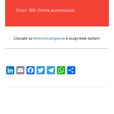
Error: 190: Errore sconosciuto.
Cliccate su
#montecampione
e scopritele tutte!!!
LinkedIn
Email
Facebook
Twitter
Telegram
WhatsApp
Condividi