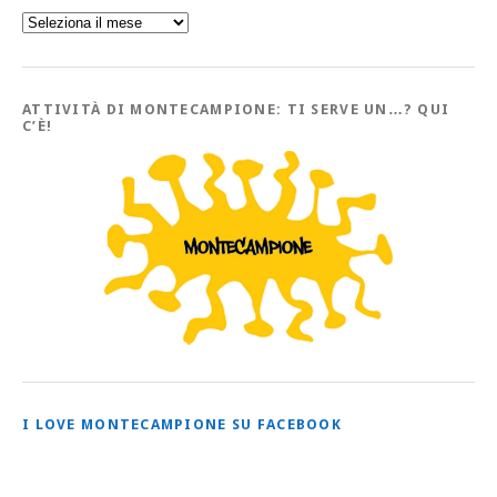
Sfoglia
l’Archivio
con
tutti
gli
Articoli
ATTIVITÀ DI MONTECAMPIONE: TI SERVE UN…? QUI
C’È!
I LOVE MONTECAMPIONE SU FACEBOOK