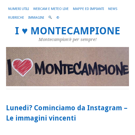
NUMERI UTILI
WEBCAM E METEO LIVE
MAPPE ED IMPIANTI
NEWS
RUBRICHE
IMMAGINI
©
I ♥ MONTECAMPIONE
Montecampion'è per sempre!
Lunedi? Cominciamo da Instagram –
Le immagini vincenti