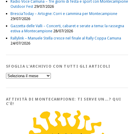
Radio Voce Camuna – Tre giorni di festa e sport con Montecampione
Outdoor Fest
29/07/2026
BresciaToday – Artogne: Corri e cammina per Montecampione
29/07/2026
Gazzetta delle Valli – Concerti, cabaret e serate a tema: la rassegna
estiva a Montecampione
28/07/2026
Rallylink – Manuele Stella cresce nel finale al Rally Coppa Camuna
24/07/2026
SFOGLIA L’ARCHIVIO CON TUTTI GLI ARTICOLI
Sfoglia
l’Archivio
con
tutti
gli
Articoli
ATTIVITÀ DI MONTECAMPIONE: TI SERVE UN…? QUI
C’È!