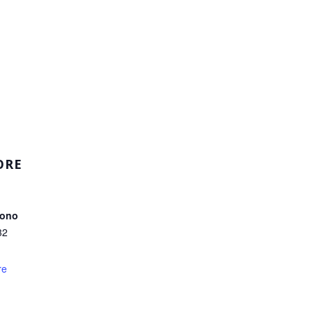
m
sApp
dividi
ORE
fono
32
re