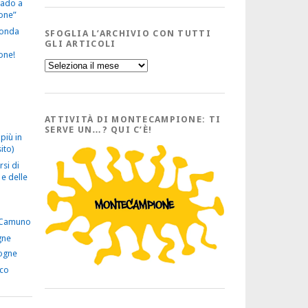
vado a
one”
econda
SFOGLIA L’ARCHIVIO CON TUTTI
GLI ARTICOLI
one!
Sfoglia
l’Archivio
con
tutti
gli
Articoli
ATTIVITÀ DI MONTECAMPIONE: TI
SERVE UN…? QUI C’È!
più in
ito)
rsi di
e delle
 Camuno
gne
ogne
ico