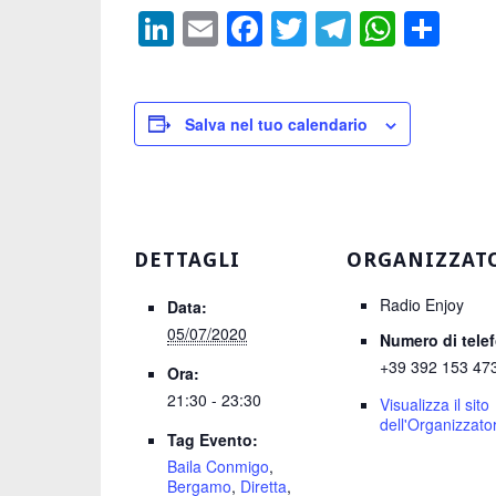
LinkedIn
Email
Facebook
Twitter
Telegra
What
Con
Salva nel tuo calendario
DETTAGLI
ORGANIZZAT
Radio Enjoy
Data:
05/07/2020
Numero di tele
+39 392 153 47
Ora:
21:30 - 23:30
Visualizza il sito
dell'Organizzato
Tag Evento:
Baila Conmigo
,
Bergamo
,
Diretta
,