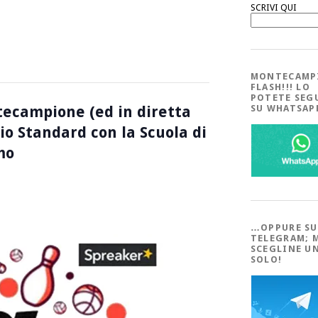
SCRIVI QUI
MONTECAMP
FLASH!!! LO
POTETE SEG
ecampione (ed in diretta
SU WHATSA
cio Standard con la Scuola di
mo
…OPPURE SU
TELEGRAM; 
SCEGLINE U
SOLO!