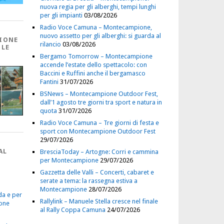
nuova regia per gli alberghi, tempi lunghi
per gli impianti
03/08/2026
Radio Voce Camuna – Montecampione,
nuovo assetto per gli alberghi: si guarda al
IONE
rilancio
03/08/2026
 LE
Bergamo Tomorrow – Montecampione
accende l’estate dello spettacolo: con
Baccini e Ruffini anche il bergamasco
Fantini
31/07/2026
BSNews – Montecampione Outdoor Fest,
dall’1 agosto tre giorni tra sport e natura in
quota
31/07/2026
Radio Voce Camuna – Tre giorni di festa e
sport con Montecampione Outdoor Fest
29/07/2026
AL
BresciaToday – Artogne: Corri e cammina
per Montecampione
29/07/2026
Gazzetta delle Valli – Concerti, cabaret e
serate a tema: la rassegna estiva a
Montecampione
28/07/2026
da e per
Rallylink – Manuele Stella cresce nel finale
one
al Rally Coppa Camuna
24/07/2026