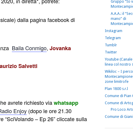
2020, in diretta*, potrete:
Gruppo “Io 
Montecampi
A.A.A.: il “S
sicale) dalla pagina facebook di
mano” di
Montecampi
Instagram
Telegram
Tumblr
Danza
Baila Conmigo
,
Jovanka
Twitter
Youtube (Canale 
urizio Salvetti
linea col nostro s
Wikiloc – I perco
Montecampione 
zone limitrofe
Plan 1800 s.r.l
Comune di Pian
he avrete richiesto via
whatsapp
Comune di Arto
Radio Enjoy
(dopo le ore 21.30
Pro Loco Art
Comune di Gian
 “SciVolando – Ep 26” cliccate sulla