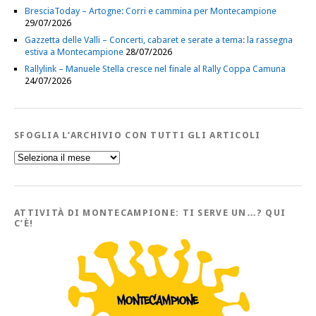
BresciaToday – Artogne: Corri e cammina per Montecampione
29/07/2026
Gazzetta delle Valli – Concerti, cabaret e serate a tema: la rassegna
estiva a Montecampione
28/07/2026
Rallylink – Manuele Stella cresce nel finale al Rally Coppa Camuna
24/07/2026
SFOGLIA L’ARCHIVIO CON TUTTI GLI ARTICOLI
Sfoglia
l’Archivio
con
tutti
gli
Articoli
ATTIVITÀ DI MONTECAMPIONE: TI SERVE UN…? QUI
C’È!