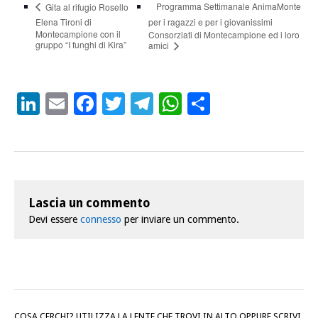
Programma Settimanale AnimaMonte
Gita al rifugio Rosello
Elena Tironi di
per i ragazzi e per i giovanissimi
Montecampione con il
Consorziati di Montecampione ed i loro
gruppo “I funghi di Kira”
amici
LinkedIn
Email
Facebook
Twitter
Telegram
WhatsApp
Condividi
Lascia un commento
Devi essere
connesso
per inviare un commento.
COSA CERCHI? UTILIZZA LA LENTE CHE TROVI IN ALTO OPPURE SCRIVI