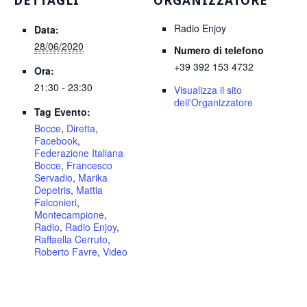
DETTAGLI
ORGANIZZATORE
Radio Enjoy
Data:
28/06/2020
Numero di telefono
+39 392 153 4732
Ora:
21:30 - 23:30
Visualizza il sito
dell'Organizzatore
Tag Evento:
Bocce
,
Diretta
,
Facebook
,
Federazione Italiana
Bocce
,
Francesco
Servadio
,
Marika
Depetris
,
Mattia
Falconieri
,
Montecampione
,
Radio
,
Radio Enjoy
,
Raffaella Cerruto
,
Roberto Favre
,
Video