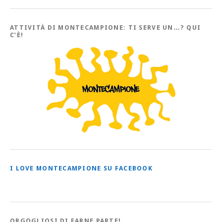
con
tutti
gli
Articoli
ATTIVITÀ DI MONTECAMPIONE: TI SERVE UN…? QUI
C’È!
I LOVE MONTECAMPIONE SU FACEBOOK
ORGOGLIOSI DI FARNE PARTE!