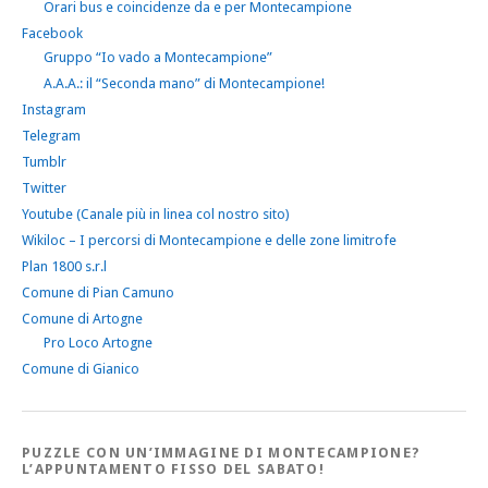
Orari bus e coincidenze da e per Montecampione
Facebook
Gruppo “Io vado a Montecampione”
A.A.A.: il “Seconda mano” di Montecampione!
Instagram
Telegram
Tumblr
Twitter
Youtube (Canale più in linea col nostro sito)
Wikiloc – I percorsi di Montecampione e delle zone limitrofe
Plan 1800 s.r.l
Comune di Pian Camuno
Comune di Artogne
Pro Loco Artogne
Comune di Gianico
PUZZLE CON UN’IMMAGINE DI MONTECAMPIONE?
L’APPUNTAMENTO FISSO DEL SABATO!