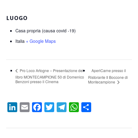
LUOGO
Casa propria (causa covid -19)
Italia
+ Google Maps
AperiCarne presso il
Pro Loco Artogne – Presentazione del
libro MONTECAMPIONE 50 di Domenico
Ristorante Il Boccone di
Benzoni presso il Cinema
Montecampione
LinkedIn
Email
Facebook
Twitter
Telegram
WhatsApp
Condividi