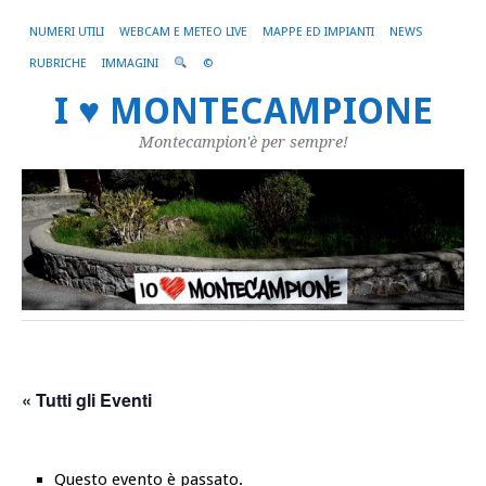
NUMERI UTILI
WEBCAM E METEO LIVE
MAPPE ED IMPIANTI
NEWS
RUBRICHE
IMMAGINI
©
I ♥ MONTECAMPIONE
Montecampion'è per sempre!
« Tutti gli Eventi
Questo evento è passato.