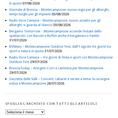
in quota
07/08/2026
Giornale di Brescia – Montecampione: nuova regia per gli alberghi,
tempi lunghi per gli impianti
03/08/2026
Radio Voce Camuna – Montecampione, nuovo assetto per gli
alberghi: si guarda al rilancio
03/08/2026
Bergamo Tomorrow – Montecampione accende l’estate dello
spettacolo: con Baccini e Ruffini anche il bergamasco Fantini
31/07/2026
BSNews – Montecampione Outdoor Fest, dall’1 agosto tre giorni tra
sport e natura in quota
31/07/2026
Radio Voce Camuna – Tre giorni di festa e sport con Montecampione
Outdoor Fest
29/07/2026
BresciaToday – Artogne: Corri e cammina per Montecampione
29/07/2026
Gazzetta delle Valli – Concerti, cabaret e serate a tema: la rassegna
estiva a Montecampione
28/07/2026
SFOGLIA L’ARCHIVIO CON TUTTI GLI ARTICOLI
Sfoglia
l’Archivio