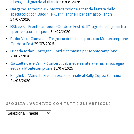
alberghi: si guarda al rilancio
03/08/2026
Bergamo Tomorrow – Montecampione accende l’estate dello
spettacolo: con Baccini e Ruffini anche il bergamasco Fantini
31/07/2026
BSNews – Montecampione Outdoor Fest, dall’1 agosto tre giorni tra
sport e natura in quota
31/07/2026
Radio Voce Camuna – Tre giorni di festa e sport con Montecampione
Outdoor Fest
29/07/2026
BresciaToday – Artogne: Corri e cammina per Montecampione
29/07/2026
Gazzetta delle Valli – Concerti, cabaret e serate a tema: la rassegna
estiva a Montecampione
28/07/2026
Rallylink – Manuele Stella cresce nel finale al Rally Coppa Camuna
24/07/2026
SFOGLIA L’ARCHIVIO CON TUTTI GLI ARTICOLI
Sfoglia
l’Archivio
con
tutti
gli