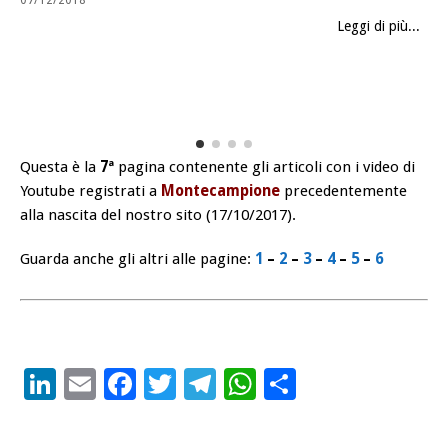
Leggi di più...
Questa è la
7ª
pagina contenente gli articoli con i video di
Youtube registrati a
Montecampione
precedentemente
alla nascita del nostro sito (17/10/2017).
Guarda anche gli altri alle pagine:
1
–
2
–
3
–
4
–
5
–
6
LinkedIn
Email
Facebook
Twitter
Telegram
WhatsApp
Condividi