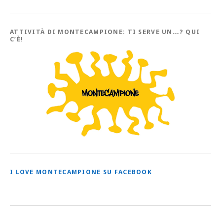
con
tutti
gli
Articoli
ATTIVITÀ DI MONTECAMPIONE: TI SERVE UN…? QUI
C’È!
I LOVE MONTECAMPIONE SU FACEBOOK