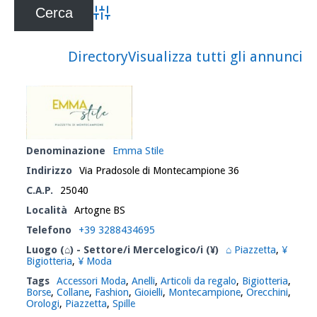
Advanced Search
Directory
Visualizza tutti gli annunci
Denominazione
Emma Stile
Indirizzo
Via Pradosole di Montecampione 36
C.A.P.
25040
Località
Artogne BS
Telefono
+39 3288434695
Luogo (⌂) - Settore/i Mercelogico/i (¥)
⌂ Piazzetta
,
¥
Bigiotteria
,
¥ Moda
Tags
Accessori Moda
,
Anelli
,
Articoli da regalo
,
Bigiotteria
,
Borse
,
Collane
,
Fashion
,
Gioielli
,
Montecampione
,
Orecchini
,
Orologi
,
Piazzetta
,
Spille