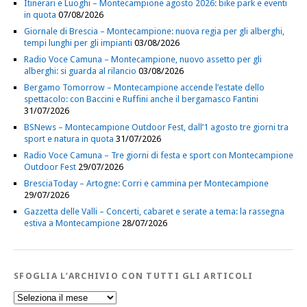
Itinerari e Luoghi – Montecampione agosto 2026: bike park e eventi
in quota
07/08/2026
Giornale di Brescia – Montecampione: nuova regia per gli alberghi,
tempi lunghi per gli impianti
03/08/2026
Radio Voce Camuna – Montecampione, nuovo assetto per gli
alberghi: si guarda al rilancio
03/08/2026
Bergamo Tomorrow – Montecampione accende l’estate dello
spettacolo: con Baccini e Ruffini anche il bergamasco Fantini
31/07/2026
BSNews – Montecampione Outdoor Fest, dall’1 agosto tre giorni tra
sport e natura in quota
31/07/2026
Radio Voce Camuna – Tre giorni di festa e sport con Montecampione
Outdoor Fest
29/07/2026
BresciaToday – Artogne: Corri e cammina per Montecampione
29/07/2026
Gazzetta delle Valli – Concerti, cabaret e serate a tema: la rassegna
estiva a Montecampione
28/07/2026
SFOGLIA L’ARCHIVIO CON TUTTI GLI ARTICOLI
Sfoglia
l’Archivio