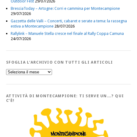
Outdoor Fest
29/07/2026
BresciaToday – Artogne: Corri e cammina per Montecampione
29/07/2026
Gazzetta delle Valli – Concerti, cabaret e serate a tema: la rassegna
estiva a Montecampione
28/07/2026
Rallylink – Manuele Stella cresce nel finale al Rally Coppa Camuna
24/07/2026
SFOGLIA L’ARCHIVIO CON TUTTI GLI ARTICOLI
Sfoglia
l’Archivio
con
tutti
gli
Articoli
ATTIVITÀ DI MONTECAMPIONE: TI SERVE UN…? QUI
C’È!