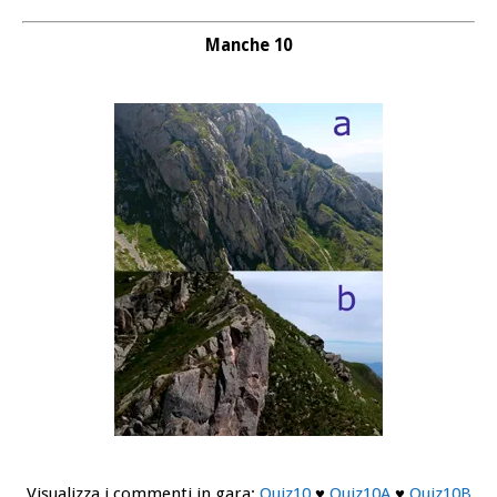
Manche 10
Visualizza i commenti in gara:
Quiz10
♥
Quiz10A
♥
Quiz10B