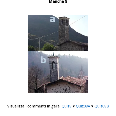
Manche 8
Visualizza i commenti in gara:
Quiz8
♥
Quiz08A
♥
Quiz08B