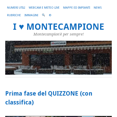
NUMERI UTILI
WEBCAM E METEO LIVE
MAPPE ED IMPIANTI
NEWS
RUBRICHE
IMMAGINI
©
I ♥ MONTECAMPIONE
Montecampion'è per sempre!
Prima fase del QUIZZONE (con
classifica)