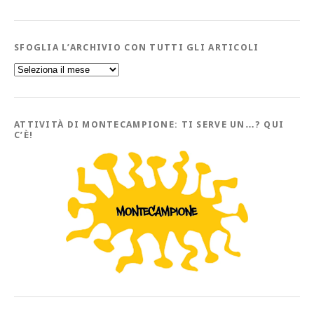
SFOGLIA L’ARCHIVIO CON TUTTI GLI ARTICOLI
Sfoglia
l’Archivio
con
tutti
gli
Articoli
ATTIVITÀ DI MONTECAMPIONE: TI SERVE UN…? QUI
C’È!