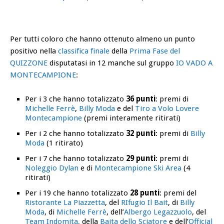
Per tutti coloro che hanno ottenuto almeno un punto
positivo nella
classifica finale
della
Prima Fase del
QUIZZONE
disputatasi in 12 manche sul gruppo
IO VADO A
MONTECAMPIONE
:
Per i 3 che hanno totalizzato
36 punti
: premi di
Michelle Ferrè
,
Billy Moda
e del
Tiro a Volo Lovere
Montecampione
(premi interamente ritirati)
Per i 2 che hanno totalizzato
32 punti
: premi di
Billy
Moda
(1 ritirato)
Per i 7 che hanno totalizzato
29 punti
: premi di
Noleggio Dylan
e di
Montecampione Ski Area
(4
ritirati)
Per i 19 che hanno totalizzato
28 punti
: premi del
Ristorante La Piazzetta
, del
RIfugio Il Bait
, di
Billy
Moda
, di
Michelle Ferrè
, dell’
Albergo Legazzuolo
, del
Team Indomita,
della
Baita dello Sciatore
e dell’
Official