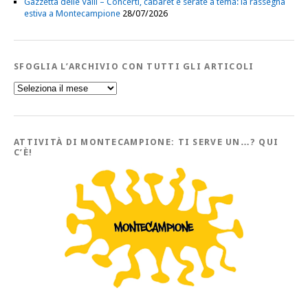
Gazzetta delle Valli – Concerti, cabaret e serate a tema: la rassegna
estiva a Montecampione
28/07/2026
SFOGLIA L’ARCHIVIO CON TUTTI GLI ARTICOLI
Sfoglia
l’Archivio
con
tutti
gli
Articoli
ATTIVITÀ DI MONTECAMPIONE: TI SERVE UN…? QUI
C’È!