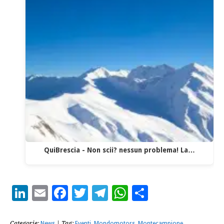
QuiBrescia - Non scii? nessun problema! La…
LinkedIn
Email
Facebook
Twitter
Telegram
WhatsApp
Condividi
Categorie:
News
| Tag:
Eventi
,
Mondomotors
,
Montecampione
,