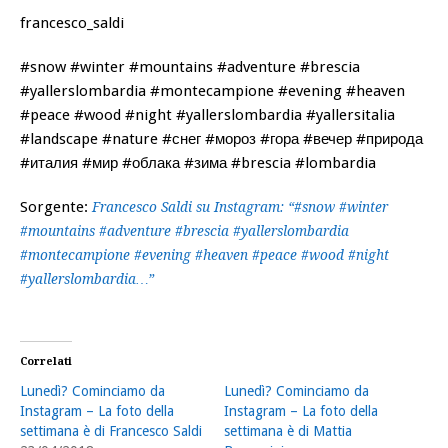
francesco_saldi
#snow #winter #mountains #adventure #brescia
#yallerslombardia #montecampione #evening #heaven
#peace #wood #night #yallerslombardia #yallersitalia
#landscape #nature #снег #мороз #гора #вечер #природа
#италия #мир #облака #зима #brescia #lombardia
Sorgente:
Francesco Saldi su Instagram: “#snow #winter
#mountains #adventure #brescia #yallerslombardia
#montecampione #evening #heaven #peace #wood #night
#yallerslombardia…”
Correlati
Lunedì? Cominciamo da
Lunedì? Cominciamo da
Instagram – La foto della
Instagram – La foto della
settimana è di Francesco Saldi
settimana è di Mattia