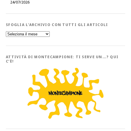
24/07/2026
SFOGLIA L’ARCHIVIO CON TUTTI GLI ARTICOLI
Sfoglia
l’Archivio
con
tutti
gli
Articoli
ATTIVITÀ DI MONTECAMPIONE: TI SERVE UN…? QUI
C’È!