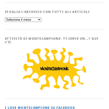
SFOGLIA L’ARCHIVIO CON TUTTI GLI ARTICOLI
Sfoglia
l’Archivio
con
tutti
gli
Articoli
ATTIVITÀ DI MONTECAMPIONE: TI SERVE UN…? QUI
C’È!
I LOVE MONTECAMPIONE SU FACEBOOK