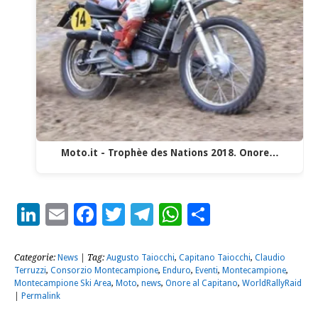
Moto.it - Trophèe des Nations 2018. Onore…
LinkedIn
Email
Facebook
Twitter
Telegram
WhatsApp
Condividi
Categorie:
News
| Tag:
Augusto Taiocchi
,
Capitano Taiocchi
,
Claudio
Terruzzi
,
Consorzio Montecampione
,
Enduro
,
Eventi
,
Montecampione
,
Montecampione Ski Area
,
Moto
,
news
,
Onore al Capitano
,
WorldRallyRaid
|
Permalink