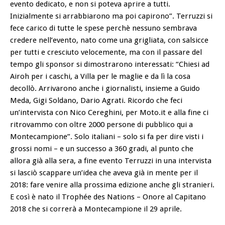
evento dedicato, e non si poteva aprire a tutti.
Inizialmente si arrabbiarono ma poi capirono”. Terruzzi si
fece carico di tutte le spese perchè nessuno sembrava
credere nell’evento, nato come una grigliata, con salsicce
per tutti e cresciuto velocemente, ma con il passare del
tempo gli sponsor si dimostrarono interessati: “Chiesi ad
Airoh per i caschi, a Villa per le maglie e da lì la cosa
decollò. Arrivarono anche i giornalisti, insieme a Guido
Meda, Gigi Soldano, Dario Agrati. Ricordo che feci
un’intervista con Nico Cereghini, per Moto.it e alla fine ci
ritrovammo con oltre 2000 persone di pubblico qui a
Montecampione”. Solo italiani – solo si fa per dire visti i
grossi nomi – e un successo a 360 gradi, al punto che
allora già alla sera, a fine evento Terruzzi in una intervista
si lasciò scappare un’idea che aveva già in mente per il
2018: fare venire alla prossima edizione anche gli stranieri.
E così è nato il Trophée des Nations – Onore al Capitano
2018 che si correrà a Montecampione il 29 aprile.