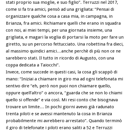
stati proprio sua moglie, e suo figlio”. Terruzzi nel 2017,
come si fa tra amici, pensò ad una grigliata: “Pensai di
organizzare qualche cosa a casa mia, in campagna, in
Brianza, fra amici. Richiamare quelli che erano in squadra
con noi, ai miei tempi, per una giornata insieme, una
grigliata, e magari la voglia di portarsi la moto per fare un
giretto, su un percorso fettucciato. Una robettina fra dieci,
al massimo quindici amici…anche perchè di più non ce ne
sarebbero stati. Il tutto in ricordo di Augusto, con una
coppa dedicata a Taiocchi”.
Invece, come succede in questi casi, la cosa gli scappò di
mano: “Iniziai a chiamare in giro ma ad ogni telefonata mi
sentivo dire “eh, però non puoi non chiamare quello,
oppure quell’altro” o ancora, “guarda che se non lo chiami
quello si offende” e via così. Mi resi conto che bisognava
trovare un limite… In pochi giorni avevo già radunato
trenta piloti e se avessi mantenuto la cosa in Brianza
probabilmente mi avrebbero arrestato”. Quando terminò
il giro di telefonate i piloti erano saliti a 52 e Terruzzi