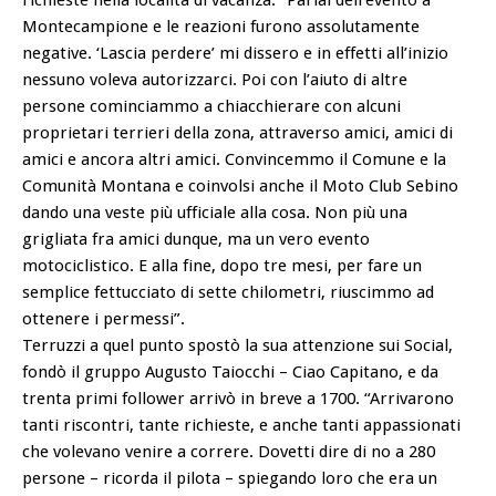
Montecampione e le reazioni furono assolutamente
negative. ‘Lascia perdere’ mi dissero e in effetti all’inizio
nessuno voleva autorizzarci. Poi con l’aiuto di altre
persone cominciammo a chiacchierare con alcuni
proprietari terrieri della zona, attraverso amici, amici di
amici e ancora altri amici. Convincemmo il Comune e la
Comunità Montana e coinvolsi anche il Moto Club Sebino
dando una veste più ufficiale alla cosa. Non più una
grigliata fra amici dunque, ma un vero evento
motociclistico. E alla fine, dopo tre mesi, per fare un
semplice fettucciato di sette chilometri, riuscimmo ad
ottenere i permessi”.
Terruzzi a quel punto spostò la sua attenzione sui Social,
fondò il gruppo Augusto Taiocchi – Ciao Capitano, e da
trenta primi follower arrivò in breve a 1700. “Arrivarono
tanti riscontri, tante richieste, e anche tanti appassionati
che volevano venire a correre. Dovetti dire di no a 280
persone – ricorda il pilota – spiegando loro che era un