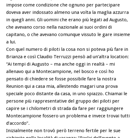
impose come condizione che ognuno per partecipare
doveva aver indossato almeno una volta la maglia azzurra
in quegli anni. Gli uomini che erano più legati ad Augusto,
che avevano corso nella nazionale ai suoi ordini di
capitano, o che avevano comunque vissuto le gare insieme
a lui.
Con quel numero di piloti la cosa non si poteva più fare in
Brianza e così Claudio Terruzzi pensò ad un’altra location:
“Ai tempi di Augusto – ma anche oggi in realtà – mi
allenavo qui a Montecampione, nel bosco e così ho
pensato di chiedere se fosse possibile fare la nostra
Reunion qui a casa mia, allestendo magari una prova
speciale poco distante da casa, in uno spiazzo. Chiamai le
persone più rappresentative del gruppo dei piloti per
capire se i chilometri di strada da fare per raggiungere
Montecampione fossero un problema e invece trovai tutti
d’accordo”.
Inizialmente non trovò però terreno fertile per le sue
richieste nella località di vacanza: “Parlai dell’evento a