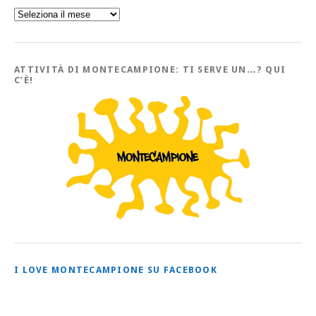
Sfoglia
l’Archivio
con
tutti
gli
Articoli
ATTIVITÀ DI MONTECAMPIONE: TI SERVE UN…? QUI
C’È!
I LOVE MONTECAMPIONE SU FACEBOOK