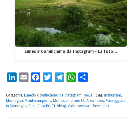
Lunedì? Cominciamo da Instagram - La foto…
LinkedIn
Email
Facebook
Twitter
Telegram
WhatsApp
Condividi
Categorie:
Lunedì? Cominciamo da Instagram
,
News
| Tag:
Instagram
,
Montagna
,
Montecampione
,
Montecampione Ski Area
,
news
,
Passeggiata
in Montagna
,
Plan
,
Sara Pe
,
Trekking
,
Valcamonica
|
Permalink