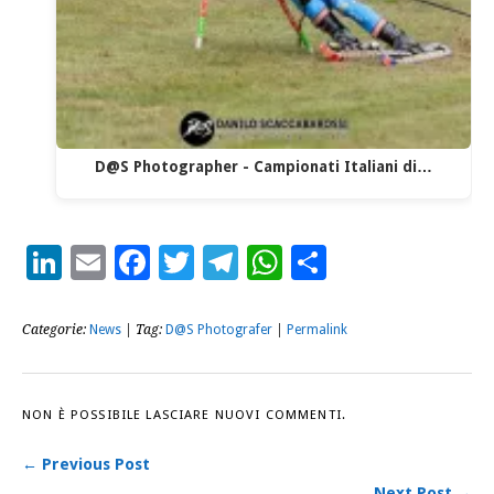
D@S Photographer - Campionati Italiani di…
LinkedIn
Email
Facebook
Twitter
Telegram
WhatsApp
Condividi
Categorie:
News
| Tag:
D@S Photografer
|
Permalink
NON È POSSIBILE LASCIARE NUOVI COMMENTI.
← Previous Post
Next Post →