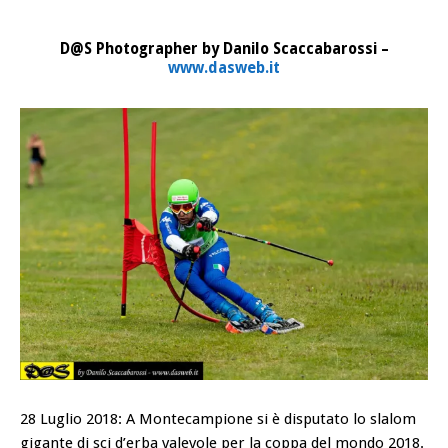
D@S Photographer by Danilo Scaccabarossi –
www.dasweb.it
28 Luglio 2018: A Montecampione si è disputato lo slalom
gigante di sci d’erba valevole per la coppa del mondo 2018.