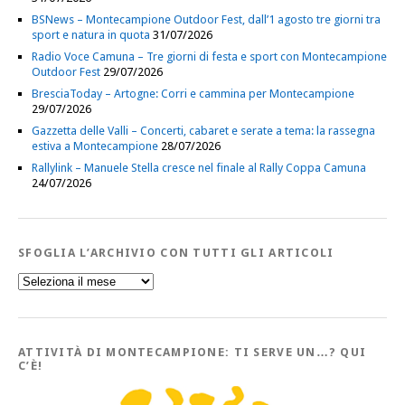
BSNews – Montecampione Outdoor Fest, dall’1 agosto tre giorni tra
sport e natura in quota
31/07/2026
Radio Voce Camuna – Tre giorni di festa e sport con Montecampione
Outdoor Fest
29/07/2026
BresciaToday – Artogne: Corri e cammina per Montecampione
29/07/2026
Gazzetta delle Valli – Concerti, cabaret e serate a tema: la rassegna
estiva a Montecampione
28/07/2026
Rallylink – Manuele Stella cresce nel finale al Rally Coppa Camuna
24/07/2026
SFOGLIA L’ARCHIVIO CON TUTTI GLI ARTICOLI
Sfoglia
l’Archivio
con
tutti
gli
Articoli
ATTIVITÀ DI MONTECAMPIONE: TI SERVE UN…? QUI
C’È!