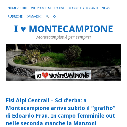
NUMERI UTILI
WEBCAM E METEO LIVE
MAPPE ED IMPIANTI
NEWS
RUBRICHE
IMMAGINI
©
I ♥ MONTECAMPIONE
Montecampion'è per sempre!
Fisi Alpi Centrali – Sci d’erba: a
Montecampione arriva subito il “graffio”
di Edoardo Frau. In campo femminile out
nelle seconda manche la Manzoni