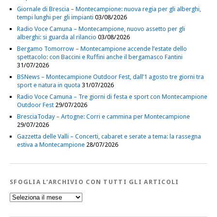
Giornale di Brescia – Montecampione: nuova regia per gli alberghi,
tempi lunghi per gli impianti
03/08/2026
Radio Voce Camuna – Montecampione, nuovo assetto per gli
alberghi: si guarda al rilancio
03/08/2026
Bergamo Tomorrow – Montecampione accende l’estate dello
spettacolo: con Baccini e Ruffini anche il bergamasco Fantini
31/07/2026
BSNews – Montecampione Outdoor Fest, dall’1 agosto tre giorni tra
sport e natura in quota
31/07/2026
Radio Voce Camuna – Tre giorni di festa e sport con Montecampione
Outdoor Fest
29/07/2026
BresciaToday – Artogne: Corri e cammina per Montecampione
29/07/2026
Gazzetta delle Valli – Concerti, cabaret e serate a tema: la rassegna
estiva a Montecampione
28/07/2026
SFOGLIA L’ARCHIVIO CON TUTTI GLI ARTICOLI
Sfoglia
l’Archivio
con