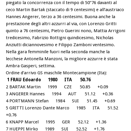
piegato la concorrenza con il tempo di 50”76 davanti al
ceco Martin Bartak (staccato di 9 centesimi) e all’austriaco
Hannes Angerer, terzo a 36 centesimi. Buona anche la
prestazione degli altri azzurri al via, con Lorenzo Gritti
quinto a 76 centesimi, Pietro Guerini nono, Mattia Arrigoni
tredicesimo, Fabrizio Rottigni quindicesimo, Nicholas
Anziutti diciannovesimo e Filippo Zamboni ventesimo.
Nella gara femminile fuori nella seconda manche la
lecchese Antonella Manzoni, la migliore azzurre è stata
Ambra Gasperi, settima.
Ordine d’arrivo GS maschile Montecampione (Ita):
1 FRAU Edoardo 1980 ITA 50.76
2 BARTAK Martin 1999 CZE 50.85 +0.09
3 ANGERER Hannes 1994 AUT 51.12 +0.36
4 PORTMANN Stefan 1984 SUI 51.45 +0.69
5 GRITTI Lorenzo Dante Marco 1985 ITA 51.52
+0.76
6 KNAPP Marcel 1995 GER 52.12 +1.36
7 HUEPPI Mirko 1989 SUI 52.52 +1.76