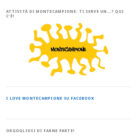
tutti
gli
Articoli
ATTIVITÀ DI MONTECAMPIONE: TI SERVE UN…? QUI
C’È!
I LOVE MONTECAMPIONE SU FACEBOOK
ORGOGLIOSI DI FARNE PARTE!