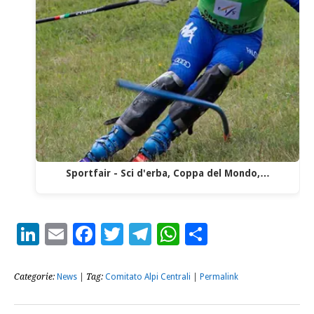
Sportfair - Sci d'erba, Coppa del Mondo,…
LinkedIn
Email
Facebook
Twitter
Telegram
WhatsApp
Condividi
Categorie:
News
| Tag:
Comitato Alpi Centrali
|
Permalink