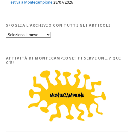
estiva a Montecampione
28/07/2026
SFOGLIA L’ARCHIVIO CON TUTTI GLI ARTICOLI
Sfoglia
l’Archivio
con
tutti
gli
Articoli
ATTIVITÀ DI MONTECAMPIONE: TI SERVE UN…? QUI
C’È!