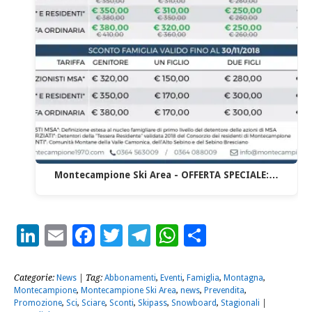
Montecampione Ski Area - OFFERTA SPECIALE:…
LinkedIn
Email
Facebook
Twitter
Telegram
WhatsApp
Condividi
Categorie:
News
| Tag:
Abbonamenti
,
Eventi
,
Famiglia
,
Montagna
,
Montecampione
,
Montecampione Ski Area
,
news
,
Prevendita
,
Promozione
,
Sci
,
Sciare
,
Sconti
,
Skipass
,
Snowboard
,
Stagionali
|