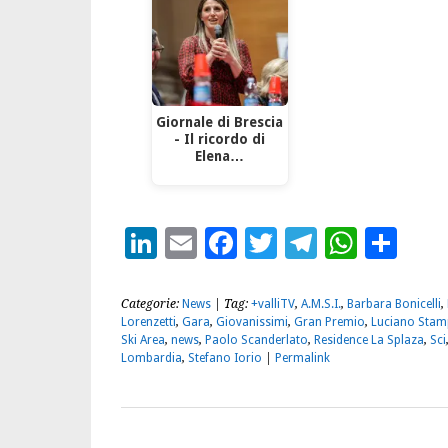
Giornale di Brescia
- Il ricordo di
Elena…
LinkedIn
Email
Facebook
Twitter
Telegra
What
Con
Categorie:
News
| Tag:
+valliTV
,
A.M.S.I.
,
Barbara Bonicelli
,
Lorenzetti
,
Gara
,
Giovanissimi
,
Gran Premio
,
Luciano Sta
Ski Area
,
news
,
Paolo Scanderlato
,
Residence La Splaza
,
Sci
Lombardia
,
Stefano Iorio
|
Permalink