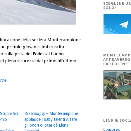
SCEGLINE U
SOLO!
aborazione della società Montecampione
ran premio giovanissimi riuscita
 sulla pista del Fodestal hanno
MONTECAMP
ATTRAVERSO
 di piena sicurezza dal primo all’ultimo
CARTOLINE
ITA’
Scuole Sci
Bresciaoggi – Montecampione
emio
applaude i baby talenti A fare
LINK & SOCI
gli onori di casa c’è Elena
Consorzio