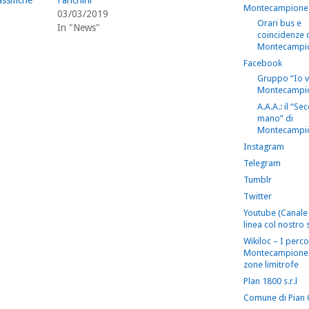
ssifiche
Fanchini
Montecampione
03/03/2019
Orari bus e
In "News"
coincidenze 
Montecampi
Facebook
Gruppo “Io 
Montecampi
A.A.A.: il “S
mano” di
Montecampi
Instagram
Telegram
Tumblr
Twitter
Youtube (Canale 
linea col nostro s
Wikiloc – I perco
Montecampione 
zone limitrofe
Plan 1800 s.r.l
Comune di Pian