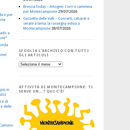
BresciaToday – Artogne: Corri e cammina
per Montecampione
29/07/2026
da e per
Gazzetta delle Valli – Concerti, cabaret e
one
serate a tema: la rassegna estiva a
Montecampione
28/07/2026
vado a
one”
econda
SFOGLIA L’ARCHIVIO CON TUTTI
one!
GLI ARTICOLI
Sfoglia
l’Archivio
con
tutti
gli
Articoli
ATTIVITÀ DI MONTECAMPIONE: TI
più in
SERVE UN…? QUI C’È!
ito)
rsi di
e delle
 Camuno