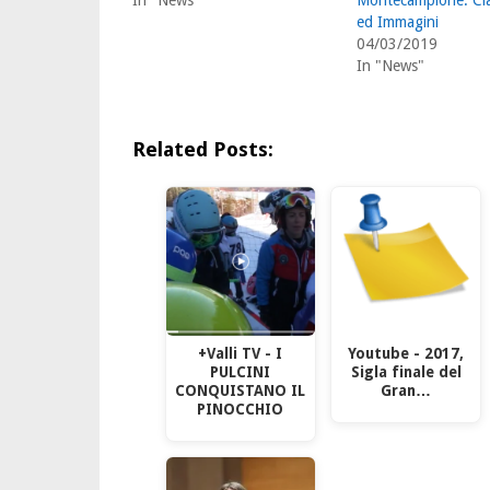
In "News"
Montecampione: Cla
ed Immagini
04/03/2019
In "News"
Related Posts:
+Valli TV - I
Youtube - 2017,
PULCINI
Sigla finale del
CONQUISTANO IL
Gran…
PINOCCHIO