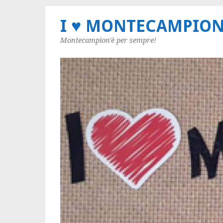
I ♥ MONTECAMPIO
Montecampion'è per sempre!