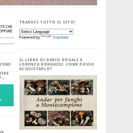
TRADUCI TUTTO IL SITO!
NTE CHE
 OPPURE
Powered by
Translate
Cerca
IL LIBRO DI DARIO DOGALI E
IONE
LORENZO BORGHESI: COME POSSO
ACQUISTARLO?
UIRE
PP…
MA,