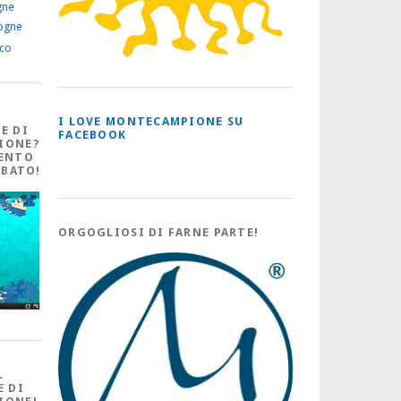
gne
ogne
ico
I LOVE MONTECAMPIONE SU
E DI
FACEBOOK
IONE?
ENTO
ABATO!
ORGOGLIOSI DI FARNE PARTE!
L
E DI