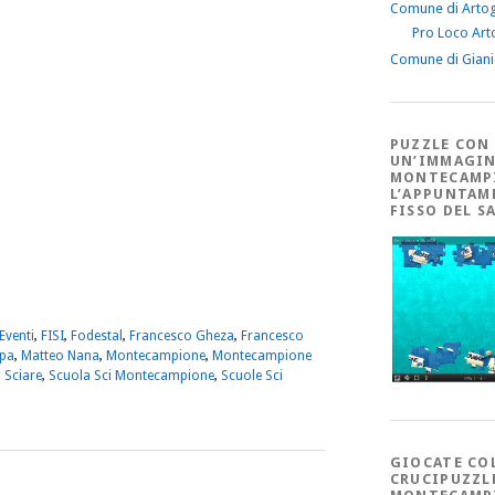
Comune di Arto
Pro Loco Art
Comune di Gian
PUZZLE CON
UN’IMMAGIN
MONTECAMP
L’APPUNTAM
FISSO DEL S
m
sApp
dividi
Eventi
,
FISI
,
Fodestal
,
Francesco Gheza
,
Francesco
mpa
,
Matteo Nana
,
Montecampione
,
Montecampione
,
Sciare
,
Scuola Sci Montecampione
,
Scuole Sci
GIOCATE CO
CRUCIPUZZL