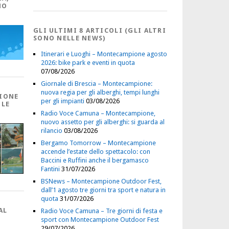
NO
GLI ULTIMI 8 ARTICOLI (GLI ALTRI
SONO NELLE NEWS)
Itinerari e Luoghi – Montecampione agosto
2026: bike park e eventi in quota
07/08/2026
Giornale di Brescia – Montecampione:
nuova regia per gli alberghi, tempi lunghi
IONE
per gli impianti
03/08/2026
 LE
Radio Voce Camuna – Montecampione,
nuovo assetto per gli alberghi: si guarda al
rilancio
03/08/2026
Bergamo Tomorrow – Montecampione
accende l’estate dello spettacolo: con
Baccini e Ruffini anche il bergamasco
Fantini
31/07/2026
BSNews – Montecampione Outdoor Fest,
dall’1 agosto tre giorni tra sport e natura in
quota
31/07/2026
AL
Radio Voce Camuna – Tre giorni di festa e
sport con Montecampione Outdoor Fest
29/07/2026