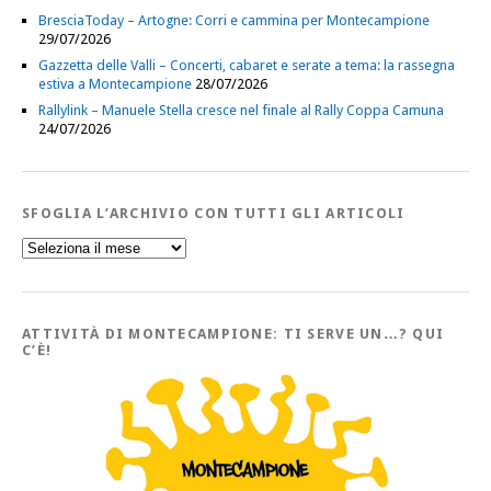
BresciaToday – Artogne: Corri e cammina per Montecampione
29/07/2026
Gazzetta delle Valli – Concerti, cabaret e serate a tema: la rassegna
estiva a Montecampione
28/07/2026
Rallylink – Manuele Stella cresce nel finale al Rally Coppa Camuna
24/07/2026
SFOGLIA L’ARCHIVIO CON TUTTI GLI ARTICOLI
Sfoglia
l’Archivio
con
tutti
gli
Articoli
ATTIVITÀ DI MONTECAMPIONE: TI SERVE UN…? QUI
C’È!