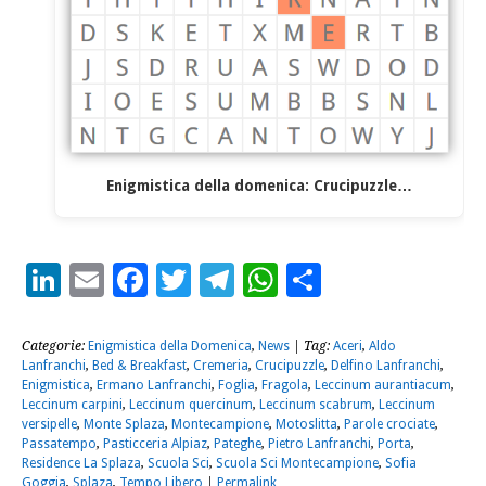
Enigmistica della domenica: Crucipuzzle…
LinkedIn
Email
Facebook
Twitter
Telegram
WhatsApp
Condividi
Categorie:
Enigmistica della Domenica
,
News
| Tag:
Aceri
,
Aldo
Lanfranchi
,
Bed & Breakfast
,
Cremeria
,
Crucipuzzle
,
Delfino Lanfranchi
,
Enigmistica
,
Ermano Lanfranchi
,
Foglia
,
Fragola
,
Leccinum aurantiacum
,
Leccinum carpini
,
Leccinum quercinum
,
Leccinum scabrum
,
Leccinum
versipelle
,
Monte Splaza
,
Montecampione
,
Motoslitta
,
Parole crociate
,
Passatempo
,
Pasticceria Alpiaz
,
Pateghe
,
Pietro Lanfranchi
,
Porta
,
Residence La Splaza
,
Scuola Sci
,
Scuola Sci Montecampione
,
Sofia
Goggia
,
Splaza
,
Tempo Libero
|
Permalink