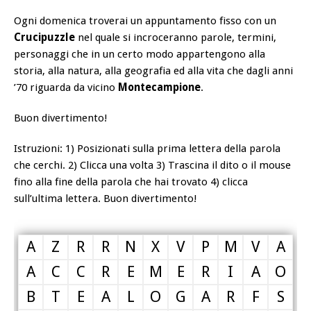
Ogni domenica troverai un appuntamento fisso con un
Crucipuzzle
nel quale si incroceranno parole, termini,
personaggi che in un certo modo appartengono alla
storia, alla natura, alla geografia ed alla vita che dagli anni
’70 riguarda da vicino
Montecampione
.
Buon divertimento!
Istruzioni: 1) Posizionati sulla prima lettera della parola
che cerchi. 2) Clicca una volta 3) Trascina il dito o il mouse
fino alla fine della parola che hai trovato 4) clicca
sull’ultima lettera.
Buon divertimento!
A
Z
R
R
N
X
V
P
M
V
A
A
C
C
R
E
M
E
R
I
A
O
B
T
E
A
L
O
G
A
R
F
S