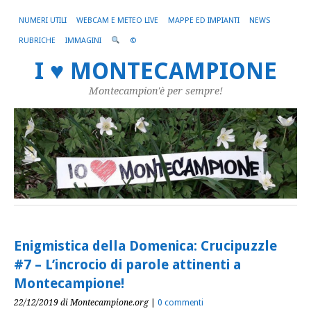
NUMERI UTILI
WEBCAM E METEO LIVE
MAPPE ED IMPIANTI
NEWS
RUBRICHE
IMMAGINI
©
I ♥ MONTECAMPIONE
Montecampion'è per sempre!
Enigmistica della Domenica: Crucipuzzle
#7 – L’incrocio di parole attinenti a
Montecampione!
22/12/2019
di Montecampione.org
|
0 commenti