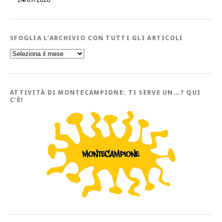
SFOGLIA L’ARCHIVIO CON TUTTI GLI ARTICOLI
Sfoglia
l’Archivio
con
tutti
gli
Articoli
ATTIVITÀ DI MONTECAMPIONE: TI SERVE UN…? QUI
C’È!