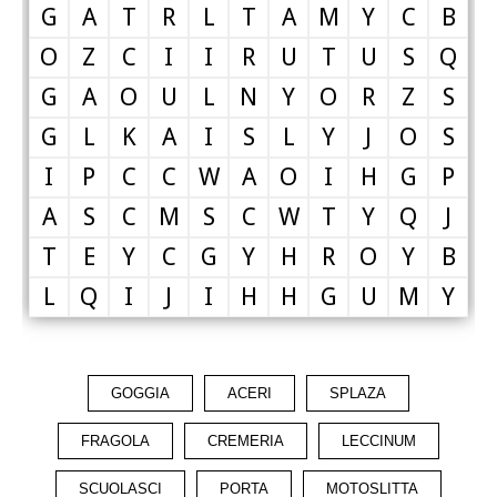
G
A
T
R
L
T
A
M
Y
C
B
O
Z
C
I
I
R
U
T
U
S
Q
G
A
O
U
L
N
Y
O
R
Z
S
G
L
K
A
I
S
L
Y
J
O
S
I
P
C
C
W
A
O
I
H
G
P
A
S
C
M
S
C
W
T
Y
Q
J
T
E
Y
C
G
Y
H
R
O
Y
B
L
Q
I
J
I
H
H
G
U
M
Y
GOGGIA
ACERI
SPLAZA
FRAGOLA
CREMERIA
LECCINUM
SCUOLASCI
PORTA
MOTOSLITTA