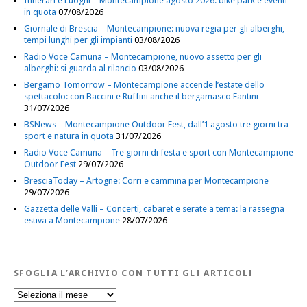
Itinerari e Luoghi – Montecampione agosto 2026: bike park e eventi
in quota
07/08/2026
Giornale di Brescia – Montecampione: nuova regia per gli alberghi,
tempi lunghi per gli impianti
03/08/2026
Radio Voce Camuna – Montecampione, nuovo assetto per gli
alberghi: si guarda al rilancio
03/08/2026
Bergamo Tomorrow – Montecampione accende l’estate dello
spettacolo: con Baccini e Ruffini anche il bergamasco Fantini
31/07/2026
BSNews – Montecampione Outdoor Fest, dall’1 agosto tre giorni tra
sport e natura in quota
31/07/2026
Radio Voce Camuna – Tre giorni di festa e sport con Montecampione
Outdoor Fest
29/07/2026
BresciaToday – Artogne: Corri e cammina per Montecampione
29/07/2026
Gazzetta delle Valli – Concerti, cabaret e serate a tema: la rassegna
estiva a Montecampione
28/07/2026
SFOGLIA L’ARCHIVIO CON TUTTI GLI ARTICOLI
Sfoglia
l’Archivio