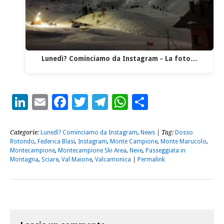
Lunedì? Cominciamo da Instagram - La foto…
LinkedIn
Email
Facebook
Twitter
Telegram
WhatsApp
Condividi
Categorie:
Lunedì? Cominciamo da Instagram
,
News
| Tag:
Dosso
Rotondo
,
Federica Blasi
,
Instagram
,
Monte Campione
,
Monte Marucolo
,
Montecampione
,
Montecampione Ski Area
,
Neve
,
Passeggiata in
Montagna
,
Sciare
,
Val Maione
,
Valcamonica
|
Permalink