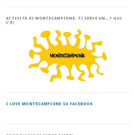
con
tutti
gli
Articoli
ATTIVITÀ DI MONTECAMPIONE: TI SERVE UN…? QUI
C’È!
I LOVE MONTECAMPIONE SU FACEBOOK