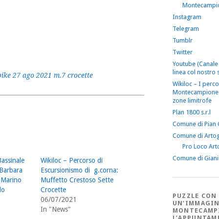
Montecampi
Instagram
Telegram
Tumblr
Twitter
Youtube (Canale 
linea col nostro s
ike 27 ago 2021 m.7 crocette
Wikiloc – I perco
Montecampione 
zone limitrofe
Plan 1800 s.r.l
Comune di Pian
Comune di Arto
Pro Loco Art
Comune di Gian
Bassinale
Wikiloc – Percorso di
 Barbara
Escursionismo di g.corna:
f Marino
Muffetto Crestoso Sette
lo
Crocette
PUZZLE CON
06/07/2021
UN’IMMAGIN
In "News"
MONTECAMP
L’APPUNTAM