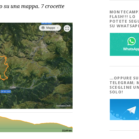
so su una mappa. 7 crocette
MONTECAMP
FLASH!!! LO
POTETE SEG
SU WHATSA
…OPPURE SU
TELEGRAM; 
SCEGLINE U
SOLO!