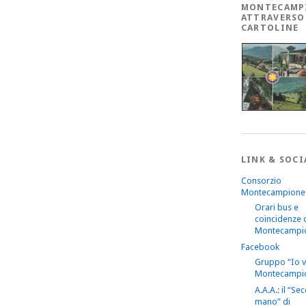
MONTECAMP
ATTRAVERSO
CARTOLINE
LINK & SOCI
Consorzio
Montecampione
Orari bus e
coincidenze 
Montecampi
Facebook
Gruppo “Io 
Montecampi
A.A.A.: il “S
mano” di