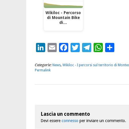
Wikiloc - Percorso
di Mountain Bike
di…
LinkedIn
Email
Facebook
Twitter
Telegra
What
Con
Categorie:
News
,
Wikiloc - I percorsi sul territorio di Mon
Permalink
Lascia un commento
Devi essere
connesso
per inviare un commento.