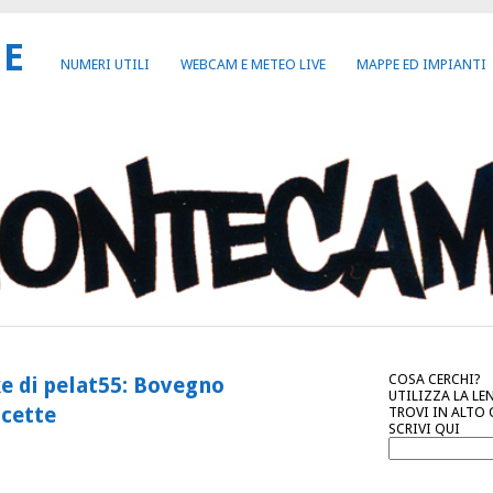
NE
NUMERI UTILI
WEBCAM E METEO LIVE
MAPPE ED IMPIANTI
COSA CERCHI?
ke di pelat55: Bovegno
UTILIZZA LA LE
ocette
TROVI IN ALTO
SCRIVI QUI