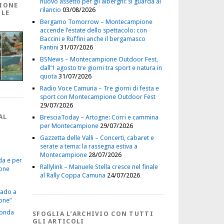
nuovo assetto per gli alberghi: si guarda al
IONE
rilancio
03/08/2026
 LE
Bergamo Tomorrow – Montecampione
accende l’estate dello spettacolo: con
Baccini e Ruffini anche il bergamasco
Fantini
31/07/2026
BSNews – Montecampione Outdoor Fest,
dall’1 agosto tre giorni tra sport e natura in
quota
31/07/2026
Radio Voce Camuna – Tre giorni di festa e
sport con Montecampione Outdoor Fest
29/07/2026
AL
BresciaToday – Artogne: Corri e cammina
per Montecampione
29/07/2026
Gazzetta delle Valli – Concerti, cabaret e
serate a tema: la rassegna estiva a
Montecampione
28/07/2026
da e per
Rallylink – Manuele Stella cresce nel finale
one
al Rally Coppa Camuna
24/07/2026
vado a
one”
econda
SFOGLIA L’ARCHIVIO CON TUTTI
GLI ARTICOLI