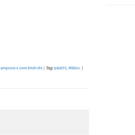
m
sApp
dividi
tecampione e zone limitrofe
| Tag:
pelat55
,
Wikiloc
|