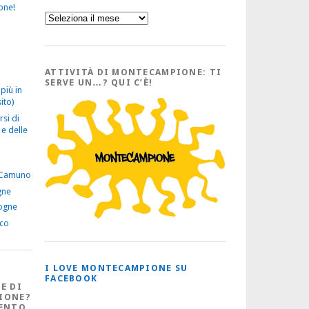
one!
Sfoglia
l’Archivio
con
tutti
gli
Articoli
ATTIVITÀ DI MONTECAMPIONE: TI
SERVE UN…? QUI C’È!
più in
ito)
rsi di
e delle
 Camuno
gne
ogne
ico
I LOVE MONTECAMPIONE SU
FACEBOOK
E DI
IONE?
ENTO