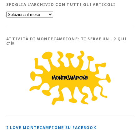
SFOGLIA L’ARCHIVIO CON TUTTI GLI ARTICOLI
Sfoglia
l’Archivio
con
tutti
gli
Articoli
ATTIVITÀ DI MONTECAMPIONE: TI SERVE UN…? QUI
C’È!
I LOVE MONTECAMPIONE SU FACEBOOK