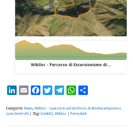
Wikiloc - Percorso di Escursionismo di…
LinkedIn
Email
Facebook
Twitter
Telegram
WhatsApp
Condividi
Categorie:
News
,
Wikiloc - I percorsi sul territorio di Montecampione e
zone limitrofe
| Tag:
lotek82
,
Wikiloc
|
Permalink