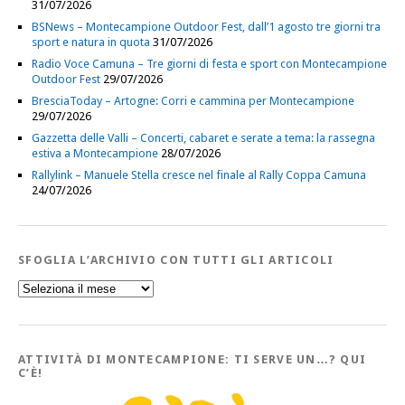
31/07/2026
BSNews – Montecampione Outdoor Fest, dall’1 agosto tre giorni tra
sport e natura in quota
31/07/2026
Radio Voce Camuna – Tre giorni di festa e sport con Montecampione
Outdoor Fest
29/07/2026
BresciaToday – Artogne: Corri e cammina per Montecampione
29/07/2026
Gazzetta delle Valli – Concerti, cabaret e serate a tema: la rassegna
estiva a Montecampione
28/07/2026
Rallylink – Manuele Stella cresce nel finale al Rally Coppa Camuna
24/07/2026
SFOGLIA L’ARCHIVIO CON TUTTI GLI ARTICOLI
Sfoglia
l’Archivio
con
tutti
gli
Articoli
ATTIVITÀ DI MONTECAMPIONE: TI SERVE UN…? QUI
C’È!