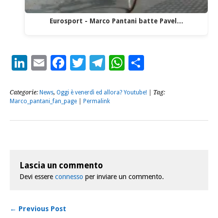
Eurosport - Marco Pantani batte Pavel…
LinkedIn
Email
Facebook
Twitter
Telegram
WhatsApp
Condividi
Categorie:
News
,
Oggi è venerdì ed allora? Youtube!
| Tag:
Marco_pantani_fan_page
|
Permalink
Lascia un commento
Devi essere
connesso
per inviare un commento.
← Previous Post