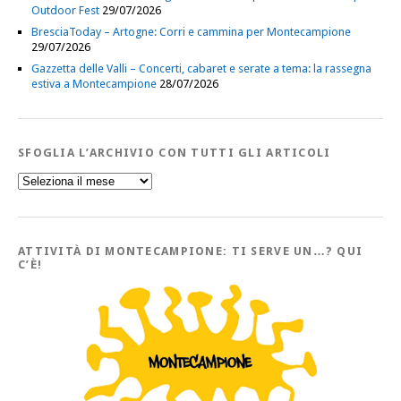
Outdoor Fest
29/07/2026
BresciaToday – Artogne: Corri e cammina per Montecampione
29/07/2026
Gazzetta delle Valli – Concerti, cabaret e serate a tema: la rassegna
estiva a Montecampione
28/07/2026
SFOGLIA L’ARCHIVIO CON TUTTI GLI ARTICOLI
Sfoglia
l’Archivio
con
tutti
gli
Articoli
ATTIVITÀ DI MONTECAMPIONE: TI SERVE UN…? QUI
C’È!