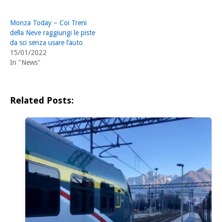
Monza Today – Coi Treni
della Neve raggiungi le piste
da sci senza usare l’auto
15/01/2022
In "News"
Related Posts: