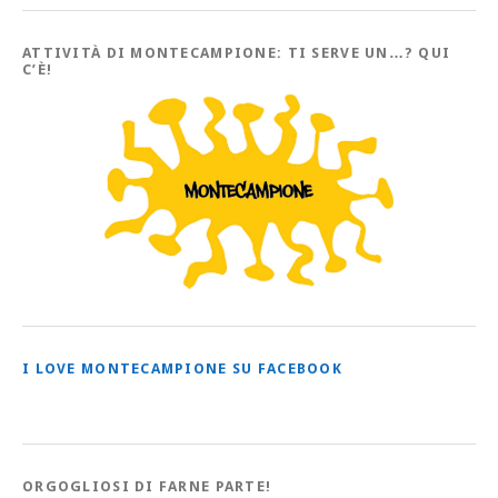
tutti
gli
Articoli
ATTIVITÀ DI MONTECAMPIONE: TI SERVE UN…? QUI
C’È!
I LOVE MONTECAMPIONE SU FACEBOOK
ORGOGLIOSI DI FARNE PARTE!