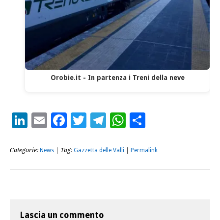
Orobie.it - In partenza i Treni della neve
LinkedIn
Email
Facebook
Twitter
Telegram
WhatsApp
Condividi
Categorie:
News
| Tag:
Gazzetta delle Valli
|
Permalink
Lascia un commento