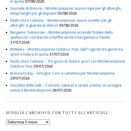
in quota
07/08/2026
Giornale di Brescia – Montecampione: nuova regia per gli alberghi,
tempi lunghi per gli impianti
03/08/2026
Radio Voce Camuna – Montecampione, nuovo assetto per gli
alberghi: si guarda al rilancio
03/08/2026
Bergamo Tomorrow – Montecampione accende l’estate dello
spettacolo: con Baccini e Ruffini anche il bergamasco Fantini
31/07/2026
BSNews – Montecampione Outdoor Fest, dall’1 agosto tre giorni tra
sport e natura in quota
31/07/2026
Radio Voce Camuna – Tre giorni di festa e sport con Montecampione
Outdoor Fest
29/07/2026
BresciaToday – Artogne: Corri e cammina per Montecampione
29/07/2026
Gazzetta delle Valli – Concerti, cabaret e serate a tema: la rassegna
estiva a Montecampione
28/07/2026
SFOGLIA L’ARCHIVIO CON TUTTI GLI ARTICOLI
Sfoglia
l’Archivio
con