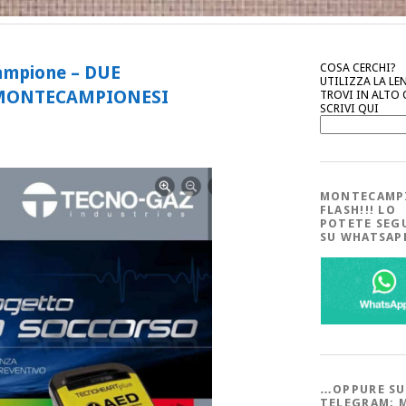
COSA CERCHI?
ampione – DUE
UTILIZZA LA LE
I MONTECAMPIONESI
TROVI IN ALTO
SCRIVI QUI
MONTECAMP
FLASH!!! LO
POTETE SEG
SU WHATSA
…OPPURE SU
TELEGRAM; 