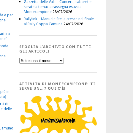
Gazzetta delle Valli – Concerti, cabaret e
serate a tema: la rassegna estiva a
Montecampione
28/07/2026
da e per
Rallylink – Manuele Stella cresce nel finale
one
al Rally Coppa Camuna
24/07/2026
vado a
one”
econda
SFOGLIA L’ARCHIVIO CON TUTTI
GLI ARTICOLI
one!
Sfoglia
l’Archivio
con
tutti
gli
Articoli
ATTIVITÀ DI MONTECAMPIONE: TI
SERVE UN…? QUI C’È!
più in
ito)
rsi di
e delle
 Camuno