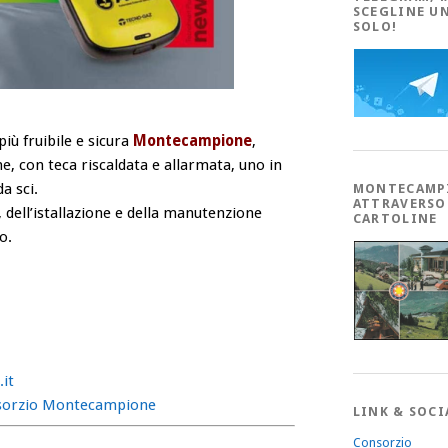
SCEGLINE U
SOLO!
iù fruibile e sicura
Montecampione
,
ne, con teca riscaldata e allarmata, uno in
a sci.
MONTECAMP
ATTRAVERSO
o, dell’istallazione e della manutenzione
CARTOLINE
o.
it
nsorzio Montecampione
LINK & SOCI
Consorzio