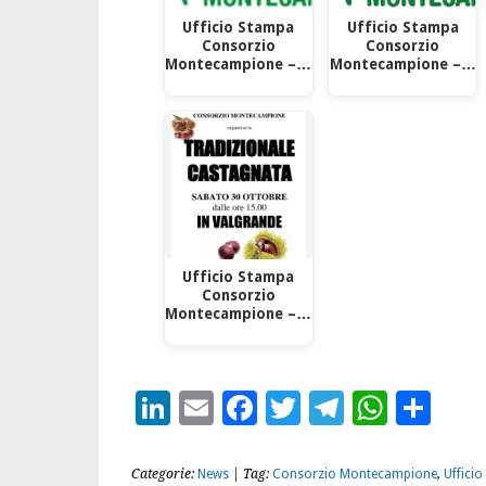
Ufficio Stampa
Ufficio Stampa
Consorzio
Consorzio
Montecampione –…
Montecampione –…
Ufficio Stampa
Consorzio
Montecampione –…
LinkedIn
Email
Facebook
Twitter
Telegra
What
Con
Categorie:
News
| Tag:
Consorzio Montecampione
,
Uffici