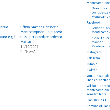
Montecampione
Orari bus e
coincidenze 
Montecampi
Facebook
sorzio
Ufficio Stampa Consorzio
Gruppo “Io 
A
Montecampione – Un Acero
Montecampi
turo è già
rosso per ricordare Federico
A.A.A.: il “S
Mattiacci
mano” di
Montecampi
14/10/2021
In "News"
Instagram
Telegram
Tumblr
Twitter
Youtube (Canale 
linea col nostro s
Wikiloc – I perco
Montecampione 
zone limitrofe
Plan 1800 s.r.l
Comune di Pian