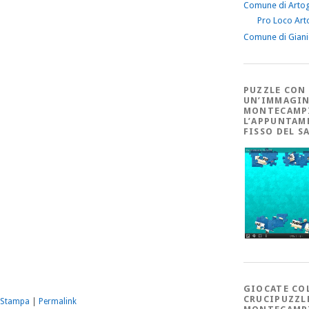
Comune di Arto
Pro Loco Art
Comune di Gian
PUZZLE CON
UN’IMMAGIN
MONTECAMP
L’APPUNTAM
FISSO DEL S
m
sApp
dividi
GIOCATE CO
CRUCIPUZZL
o Stampa
|
Permalink