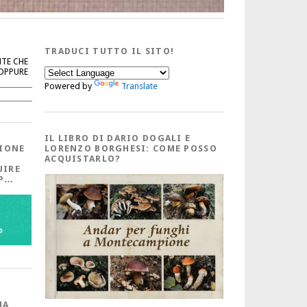
TRADUCI TUTTO IL SITO!
NTE CHE
 OPPURE
Powered by
Translate
Cerca
IL LIBRO DI DARIO DOGALI E
IONE
LORENZO BORGHESI: COME POSSO
ACQUISTARLO?
UIRE
PP…
MA,