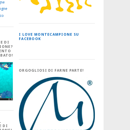
gne
ogne
ico
I LOVE MONTECAMPIONE SU
FACEBOOK
E DI
IONE?
ENTO
ABATO!
ORGOGLIOSI DI FARNE PARTE!
L
E DI