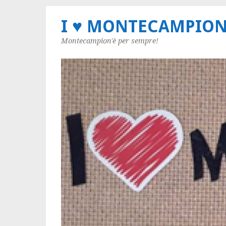
I ♥ MONTECAMPIO
Montecampion'è per sempre!