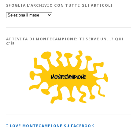
SFOGLIA L’ARCHIVIO CON TUTTI GLI ARTICOLI
Sfoglia
l’Archivio
con
tutti
gli
Articoli
ATTIVITÀ DI MONTECAMPIONE: TI SERVE UN…? QUI
C’È!
I LOVE MONTECAMPIONE SU FACEBOOK