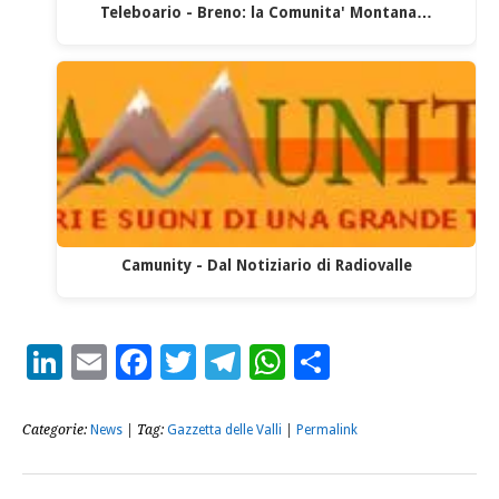
Teleboario - Breno: la Comunita' Montana…
Camunity - Dal Notiziario di Radiovalle
LinkedIn
Email
Facebook
Twitter
Telegram
WhatsApp
Condividi
Categorie:
News
| Tag:
Gazzetta delle Valli
|
Permalink