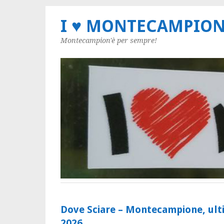
I ♥ MONTECAMPIO
Montecampion'è per sempre!
Dove Sciare – Montecampione, ultimi
2026