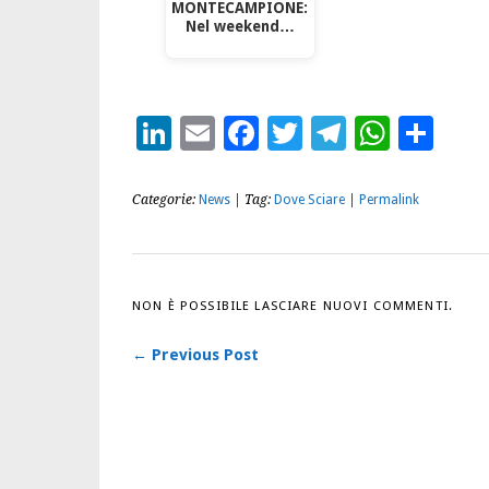
MONTECAMPIONE:
Nel weekend…
LinkedIn
Email
Facebook
Twitter
Telegra
What
Con
Categorie:
News
| Tag:
Dove Sciare
|
Permalink
NON È POSSIBILE LASCIARE NUOVI COMMENTI.
← Previous Post