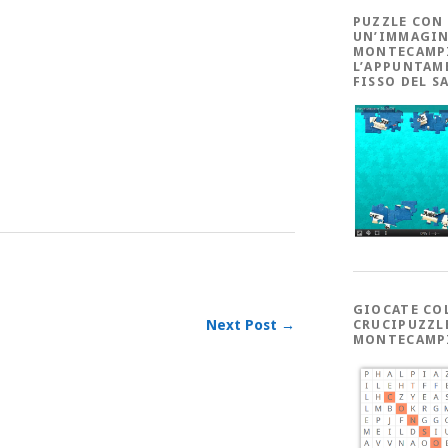
PUZZLE CON
UN’IMMAGIN
MONTECAMP
L’APPUNTAM
FISSO DEL S
m
sApp
dividi
GIOCATE CO
CRUCIPUZZL
Next Post →
MONTECAMP