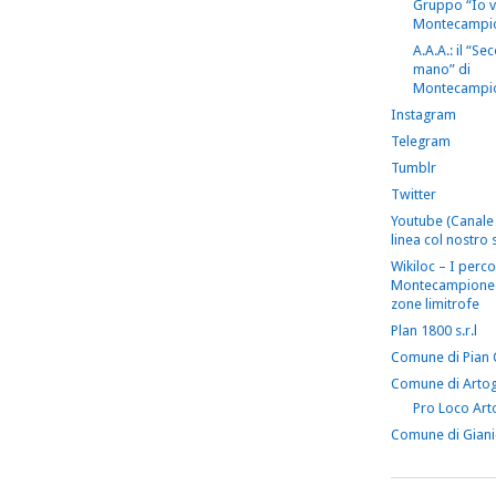
Gruppo “Io 
Montecampi
A.A.A.: il “S
mano” di
Montecampi
Instagram
Telegram
Tumblr
Twitter
Youtube (Canale 
linea col nostro s
Wikiloc – I perco
Montecampione 
zone limitrofe
Plan 1800 s.r.l
Comune di Pian
Comune di Arto
Pro Loco Art
Comune di Gian