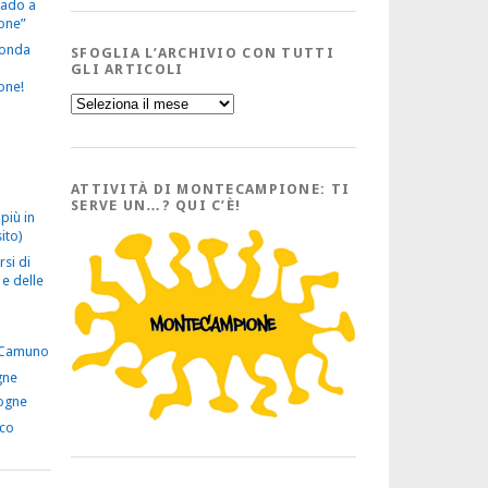
vado a
one”
econda
SFOGLIA L’ARCHIVIO CON TUTTI
GLI ARTICOLI
one!
Sfoglia
l’Archivio
con
tutti
gli
Articoli
ATTIVITÀ DI MONTECAMPIONE: TI
SERVE UN…? QUI C’È!
più in
ito)
rsi di
e delle
 Camuno
gne
ogne
ico