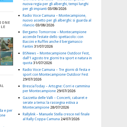
nuova regia per gli alberghi, tempi lunghi
per gli impianti
03/08/2026
Radio Voce Camuna – Montecampione,
nuovo assetto per gli alberghi: si guarda al
IONE
rilancio
03/08/2026
 LE
Bergamo Tomorrow – Montecampione
accende l’estate dello spettacolo: con
Baccini e Ruffini anche il bergamasco
Fantini
31/07/2026
BSNews – Montecampione Outdoor Fest,
dall’1 agosto tre giorni tra sport e natura in
quota
31/07/2026
Radio Voce Camuna – Tre giorni di festa e
sport con Montecampione Outdoor Fest
29/07/2026
AL
BresciaToday – Artogne: Corri e cammina
per Montecampione
29/07/2026
Gazzetta delle Valli – Concerti, cabaret e
serate a tema: la rassegna estiva a
Montecampione
28/07/2026
da e per
Rallylink – Manuele Stella cresce nel finale
one
al Rally Coppa Camuna
24/07/2026