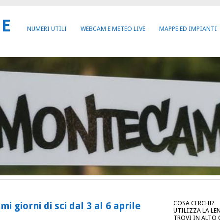
NE
NUMERI UTILI
WEBCAM E METEO LIVE
MAPPE ED IMPIANTI
COSA CERCHI?
 giorni di sci dal 3 al 6 aprile
UTILIZZA LA LE
TROVI IN ALTO