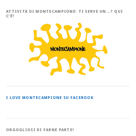
tutti
gli
Articoli
ATTIVITÀ DI MONTECAMPIONE: TI SERVE UN…? QUI
C’È!
I LOVE MONTECAMPIONE SU FACEBOOK
ORGOGLIOSI DI FARNE PARTE!