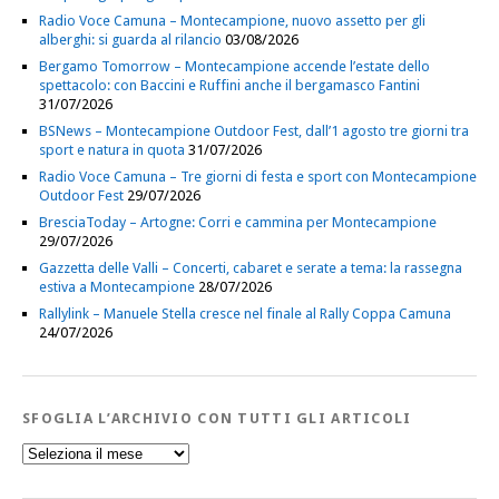
Radio Voce Camuna – Montecampione, nuovo assetto per gli
alberghi: si guarda al rilancio
03/08/2026
Bergamo Tomorrow – Montecampione accende l’estate dello
spettacolo: con Baccini e Ruffini anche il bergamasco Fantini
31/07/2026
BSNews – Montecampione Outdoor Fest, dall’1 agosto tre giorni tra
sport e natura in quota
31/07/2026
Radio Voce Camuna – Tre giorni di festa e sport con Montecampione
Outdoor Fest
29/07/2026
BresciaToday – Artogne: Corri e cammina per Montecampione
29/07/2026
Gazzetta delle Valli – Concerti, cabaret e serate a tema: la rassegna
estiva a Montecampione
28/07/2026
Rallylink – Manuele Stella cresce nel finale al Rally Coppa Camuna
24/07/2026
SFOGLIA L’ARCHIVIO CON TUTTI GLI ARTICOLI
Sfoglia
l’Archivio
con