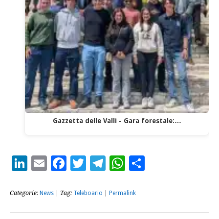
Gazzetta delle Valli - Gara forestale:…
LinkedIn
Email
Facebook
Twitter
Telegram
WhatsApp
Condividi
Categorie:
News
| Tag:
Teleboario
|
Permalink