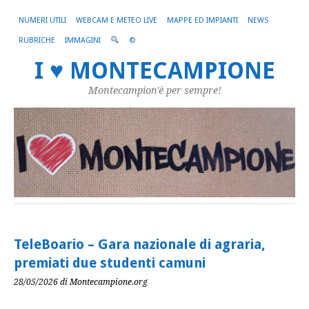
NUMERI UTILI
WEBCAM E METEO LIVE
MAPPE ED IMPIANTI
NEWS
RUBRICHE
IMMAGINI
©
I ♥ MONTECAMPIONE
Montecampion'è per sempre!
TeleBoario – Gara nazionale di agraria,
premiati due studenti camuni
28/05/2026
di Montecampione.org