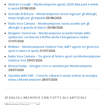
Itinerari e Luoghi – Montecampione agosto 2026: bike park e eventi
in quota
07/08/2026
Giornale di Brescia – Montecampione: nuova regia per gli alberghi,
tempi lunghi per gli impianti
03/08/2026
Radio Voce Camuna – Montecampione, nuovo assetto per gli
alberghi: si guarda al rilancio
03/08/2026
Bergamo Tomorrow – Montecampione accende l’estate dello
spettacolo: con Baccini e Ruffini anche il bergamasco Fantini
31/07/2026
BSNews – Montecampione Outdoor Fest, dall’1 agosto tre giorni tra
sport e natura in quota
31/07/2026
Radio Voce Camuna – Tre giorni di festa e sport con Montecampione
Outdoor Fest
29/07/2026
BresciaToday – Artogne: Corri e cammina per Montecampione
29/07/2026
Gazzetta delle Valli – Concerti, cabaret e serate a tema: la rassegna
estiva a Montecampione
28/07/2026
SFOGLIA L’ARCHIVIO CON TUTTI GLI ARTICOLI
Sfoglia