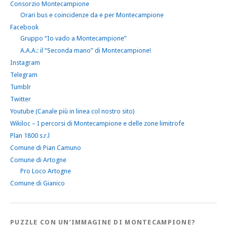
Consorzio Montecampione
Orari bus e coincidenze da e per Montecampione
Facebook
Gruppo “Io vado a Montecampione”
A.A.A.: il “Seconda mano” di Montecampione!
Instagram
Telegram
Tumblr
Twitter
Youtube (Canale più in linea col nostro sito)
Wikiloc – I percorsi di Montecampione e delle zone limitrofe
Plan 1800 s.r.l
Comune di Pian Camuno
Comune di Artogne
Pro Loco Artogne
Comune di Gianico
PUZZLE CON UN’IMMAGINE DI MONTECAMPIONE?