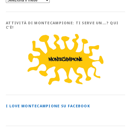
l’Archivio
con
tutti
gli
Articoli
ATTIVITÀ DI MONTECAMPIONE: TI SERVE UN…? QUI
C’È!
I LOVE MONTECAMPIONE SU FACEBOOK