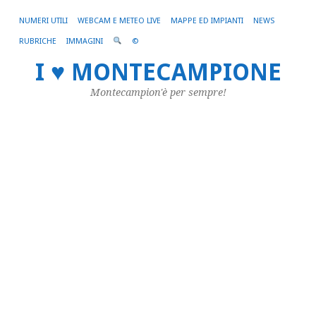
NUMERI UTILI
WEBCAM E METEO LIVE
MAPPE ED IMPIANTI
NEWS
RUBRICHE
IMMAGINI
©
Il
I ♥ MONTECAMPIONE
B
Montecampion'è per sempre!
–
F
di
Ba
a
M
30/
di
Mon