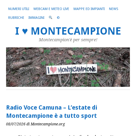
NUMERI UTILI
WEBCAM E METEO LIVE
MAPPE ED IMPIANTI
NEWS
RUBRICHE
IMMAGINI
©
I ♥ MONTECAMPIONE
Montecampion'è per sempre!
Radio Voce Camuna – L’estate di
Montecampione è a tutto sport
08/07/2026
di Montecampione.org