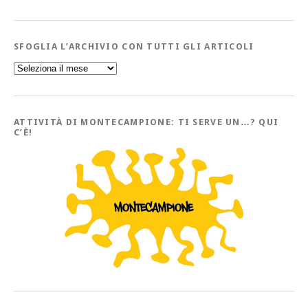
SFOGLIA L’ARCHIVIO CON TUTTI GLI ARTICOLI
Sfoglia
l’Archivio
con
tutti
gli
Articoli
ATTIVITÀ DI MONTECAMPIONE: TI SERVE UN…? QUI
C’È!