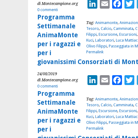
LinkedIn
Email
Fac
di Montecampione.org
0 commenti
Programma
Tag:
Animamonte
,
Animazion
Settimanale
Tesoro
,
Calcio
,
Camminata
,
C
AnimaMonte
Filippi
,
Escursione
,
Escursioni
Kuci
,
Laboratori
,
Luca Mattiac
per i ragazzi e
Olivo Filippi
,
Passeggiata in 
per i
Permalink
giovanissimi Consorziati di Mon
24/08/2019
LinkedIn
Email
Fac
di Montecampione.org
0 commenti
Programma
Tag:
Animamonte
,
Animazion
Settimanale
Tesoro
,
Calcio
,
Camminata
,
C
AnimaMonte
Filippi
,
Escursione
,
Escursioni
Kuci
,
Laboratori
,
Luca Mattiac
per i ragazzi e
Olivo Filippi
,
Passeggiata in 
per i
Permalink