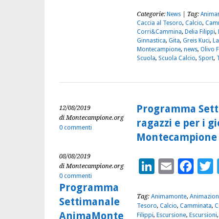
Categorie:
News
| Tag:
Anima
Caccia al Tesoro
,
Calcio
,
Cam
Corri&Cammina
,
Delia Filippi
,
Ginnastica
,
Gita
,
Greis Kuci
,
La
Montecampione
,
news
,
Olivo F
Scuola
,
Scuola Calcio
,
Sport
,
Programma Sett
12/08/2019
di Montecampione.org
ragazzi e per i g
0 commenti
Montecampione e
08/08/2019
LinkedIn
Email
Fac
di Montecampione.org
0 commenti
Programma
Tag:
Animamonte
,
Animazion
Settimanale
Tesoro
,
Calcio
,
Camminata
,
C
AnimaMonte
Filippi
,
Escursione
,
Escursioni