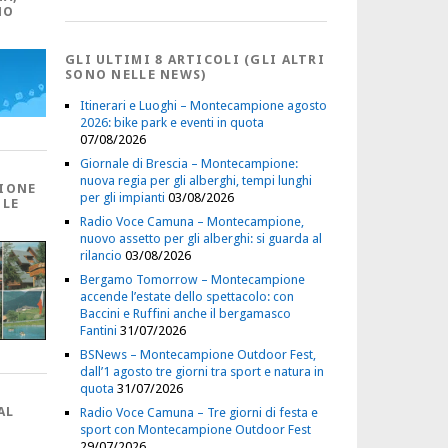
NO
GLI ULTIMI 8 ARTICOLI (GLI ALTRI
SONO NELLE NEWS)
Itinerari e Luoghi – Montecampione agosto
2026: bike park e eventi in quota
07/08/2026
Giornale di Brescia – Montecampione:
nuova regia per gli alberghi, tempi lunghi
IONE
per gli impianti
03/08/2026
 LE
Radio Voce Camuna – Montecampione,
nuovo assetto per gli alberghi: si guarda al
rilancio
03/08/2026
Bergamo Tomorrow – Montecampione
accende l’estate dello spettacolo: con
Baccini e Ruffini anche il bergamasco
Fantini
31/07/2026
BSNews – Montecampione Outdoor Fest,
dall’1 agosto tre giorni tra sport e natura in
quota
31/07/2026
AL
Radio Voce Camuna – Tre giorni di festa e
sport con Montecampione Outdoor Fest
29/07/2026