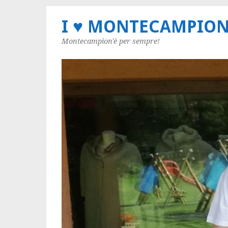
I ♥ MONTECAMPIO
Montecampion'è per sempre!