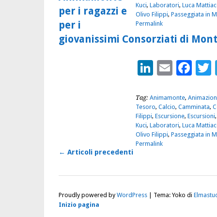
Kuci
,
Laboratori
,
Luca Mattiac
per i ragazzi e
Olivo Filippi
,
Passeggiata in 
per i
Permalink
giovanissimi Consorziati di Mon
LinkedIn
Email
Fac
Tag:
Animamonte
,
Animazion
Tesoro
,
Calcio
,
Camminata
,
C
Filippi
,
Escursione
,
Escursioni
Kuci
,
Laboratori
,
Luca Mattiac
Olivo Filippi
,
Passeggiata in 
Permalink
←
Articoli precedenti
Proudly powered by
WordPress
|
Tema: Yoko di
Elmastu
Inizio pagina