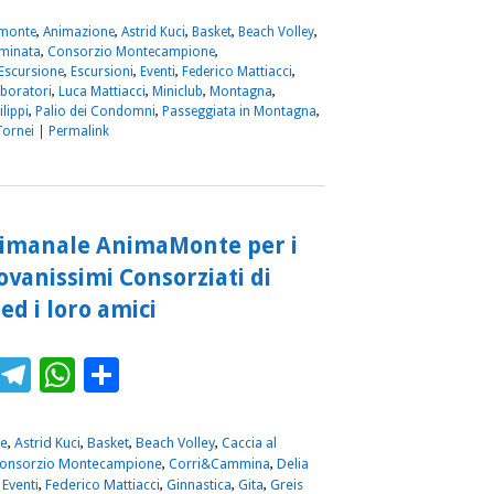
monte
,
Animazione
,
Astrid Kuci
,
Basket
,
Beach Volley
,
minata
,
Consorzio Montecampione
,
Escursione
,
Escursioni
,
Eventi
,
Federico Mattiacci
,
boratori
,
Luca Mattiacci
,
Miniclub
,
Montagna
,
ilippi
,
Palio dei Condomni
,
Passeggiata in Montagna
,
Tornei
|
Permalink
imanale AnimaMonte per i
iovanissimi Consorziati di
d i loro amici
ebook
Twitter
Telegram
WhatsApp
Condividi
e
,
Astrid Kuci
,
Basket
,
Beach Volley
,
Caccia al
onsorzio Montecampione
,
Corri&Cammina
,
Delia
,
Eventi
,
Federico Mattiacci
,
Ginnastica
,
Gita
,
Greis