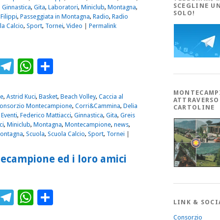
SCEGLINE U
,
Ginnastica
,
Gita
,
Laboratori
,
Miniclub
,
Montagna
,
SOLO!
Filippi
,
Passeggiata in Montagna
,
Radio
,
Radio
la Calcio
,
Sport
,
Tornei
,
Video
|
Permalink
ebook
Twitter
Telegram
WhatsApp
Condividi
MONTECAMP
e
,
Astrid Kuci
,
Basket
,
Beach Volley
,
Caccia al
ATTRAVERSO
onsorzio Montecampione
,
Corri&Cammina
,
Delia
CARTOLINE
,
Eventi
,
Federico Mattiacci
,
Ginnastica
,
Gita
,
Greis
ci
,
Miniclub
,
Montagna
,
Montecampione
,
news
,
Montagna
,
Scuola
,
Scuola Calcio
,
Sport
,
Tornei
|
tecampione ed i loro amici
ebook
Twitter
Telegram
WhatsApp
Condividi
LINK & SOCI
Consorzio