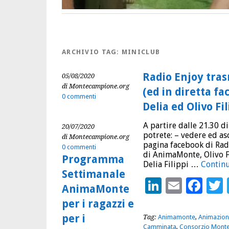
ARCHIVIO TAG:
MINICLUB
Radio Enjoy tra
05/08/2020
di Montecampione.org
(ed in diretta 
0 commenti
Delia ed Olivo Fi
A partire dalle 21.30 d
20/07/2020
potrete: – vedere ed asc
di Montecampione.org
pagina facebook di Radi
0 commenti
di AnimaMonte, Olivo F
Programma
Delia Filippi …
Continu
Settimanale
LinkedIn
Email
Fac
AnimaMonte
per i ragazzi e
per i
Tag:
Animamonte
,
Animazion
Camminata
,
Consorzio Mont