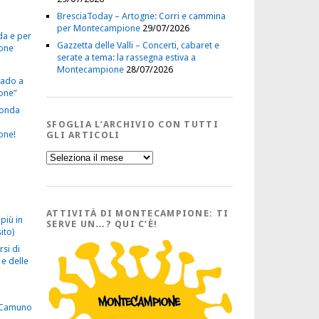
BresciaToday – Artogne: Corri e cammina
per Montecampione
29/07/2026
da e per
Gazzetta delle Valli – Concerti, cabaret e
one
serate a tema: la rassegna estiva a
Montecampione
28/07/2026
vado a
one”
econda
SFOGLIA L’ARCHIVIO CON TUTTI
one!
GLI ARTICOLI
Sfoglia
l’Archivio
con
tutti
gli
Articoli
ATTIVITÀ DI MONTECAMPIONE: TI
più in
SERVE UN…? QUI C’È!
ito)
rsi di
e delle
 Camuno