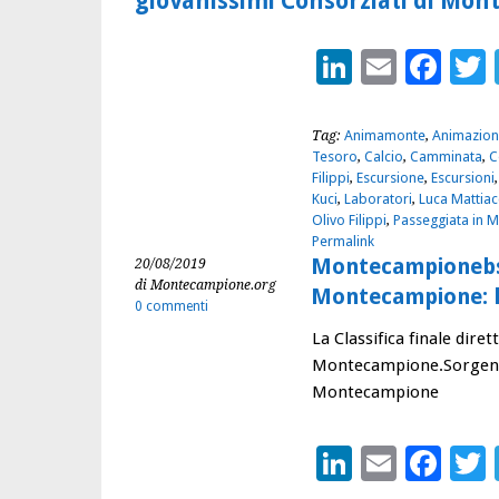
giovanissimi Consorziati di Mon
LinkedIn
Email
Fac
Tag:
Animamonte
,
Animazion
Tesoro
,
Calcio
,
Camminata
,
C
Filippi
,
Escursione
,
Escursioni
Kuci
,
Laboratori
,
Luca Mattiac
Olivo Filippi
,
Passeggiata in 
Permalink
Montecampionebs 
20/08/2019
di Montecampione.org
Montecampione: la
0 commenti
La Classifica finale dire
Montecampione.Sorgente
Montecampione
LinkedIn
Email
Fac