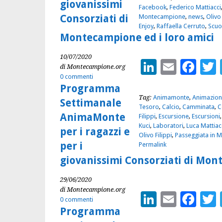
giovanissimi
Facebook
,
Federico Mattiacci
Consorziati di
Montecampione
,
news
,
Olivo 
Enjoy
,
Raffaella Cerruto
,
Scuo
Montecampione ed i loro amici
10/07/2020
LinkedIn
Email
Fac
di Montecampione.org
0 commenti
Programma
Tag:
Animamonte
,
Animazion
Settimanale
Tesoro
,
Calcio
,
Camminata
,
C
AnimaMonte
Filippi
,
Escursione
,
Escursioni
Kuci
,
Laboratori
,
Luca Mattiac
per i ragazzi e
Olivo Filippi
,
Passeggiata in 
per i
Permalink
giovanissimi Consorziati di Mon
29/06/2020
di Montecampione.org
LinkedIn
Email
Fac
0 commenti
Programma