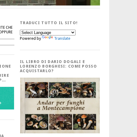
TRADUCI TUTTO IL SITO!
NTE CHE
 OPPURE
Powered by
Translate
Cerca
IL LIBRO DI DARIO DOGALI E
IONE
LORENZO BORGHESI: COME POSSO
ACQUISTARLO?
UIRE
PP…
MA,