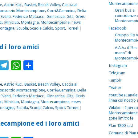
Montecampione
e
,
Astrid Kuci
,
Basket
,
Beach Volley
,
Caccia al
Orari bus e
onsorzio Montecampione
,
Corri&Cammina
,
Delia
coincidenze 
,
Eventi
,
Federico Mattiacci
,
Ginnastica
,
Gita
,
Greis
Montecampi
ci
,
Miniclub
,
Montagna
,
Montecampione
,
news
,
Montagna
,
Scuola
,
Scuola Calcio
,
Sport
,
Tornei
|
Facebook
Gruppo “Io 
Montecampi
 i loro amici
A.A.A.: il “S
mano” di
Montecampi
ebook
Twitter
Telegram
WhatsApp
Condividi
Instagram
Telegram
Tumblr
e
,
Astrid Kuci
,
Basket
,
Beach Volley
,
Caccia al
Twitter
onsorzio Montecampione
,
Corri&Cammina
,
Delia
Youtube (Canale 
,
Eventi
,
Federico Mattiacci
,
Ginnastica
,
Gita
,
Greis
linea col nostro s
ci
,
Miniclub
,
Montagna
,
Montecampione
,
news
,
Montagna
,
Scuola
,
Scuola Calcio
,
Sport
,
Tornei
|
Wikiloc – I perco
Montecampione 
zone limitrofe
tecampione ed i loro amici
Plan 1800 s.r.l
Comune di Pian