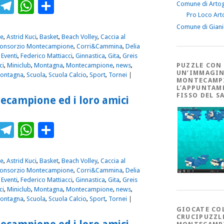
ebook
Twitter
Telegram
WhatsApp
Condividi
Comune di Arto
Pro Loco Art
Comune di Gian
e
,
Astrid Kuci
,
Basket
,
Beach Volley
,
Caccia al
onsorzio Montecampione
,
Corri&Cammina
,
Delia
,
Eventi
,
Federico Mattiacci
,
Ginnastica
,
Gita
,
Greis
ci
,
Miniclub
,
Montagna
,
Montecampione
,
news
,
PUZZLE CON
UN’IMMAGIN
Montagna
,
Scuola
,
Scuola Calcio
,
Sport
,
Tornei
|
MONTECAMP
L’APPUNTAM
FISSO DEL S
tecampione ed i loro amici
ebook
Twitter
Telegram
WhatsApp
Condividi
e
,
Astrid Kuci
,
Basket
,
Beach Volley
,
Caccia al
onsorzio Montecampione
,
Corri&Cammina
,
Delia
,
Eventi
,
Federico Mattiacci
,
Ginnastica
,
Gita
,
Greis
ci
,
Miniclub
,
Montagna
,
Montecampione
,
news
,
Montagna
,
Scuola
,
Scuola Calcio
,
Sport
,
Tornei
|
GIOCATE CO
CRUCIPUZZL