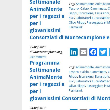
Settimanale
Tag:
Animamonte
,
Animazion
AnimaMonte
Tesoro
,
Calcio
,
Camminata
,
C
Filippi
,
Escursione
,
Escursioni
per i ragazzi e
Kuci
,
Laboratori
,
Luca Mattiac
per i
Olivo Filippi
,
Passeggiata in 
Permalink
giovanissimi
Consorziati di Montecampione ed
29/06/2020
LinkedIn
Email
Fac
di Montecampione.org
0 commenti
Programma
Tag:
Animamonte
,
Animazion
Settimanale
Tesoro
,
Calcio
,
Camminata
,
C
AnimaMonte
Filippi
,
Escursione
,
Escursioni
Kuci
,
Laboratori
,
Luca Mattiac
per i ragazzi e
Olivo Filippi
,
Passeggiata in 
per i
Permalink
giovanissimi Consorziati di Mon
24/08/2019