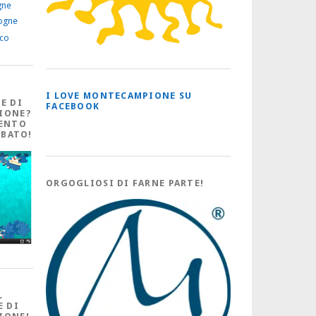
gne
ogne
ico
I LOVE MONTECAMPIONE SU
E DI
FACEBOOK
IONE?
ENTO
ABATO!
ORGOGLIOSI DI FARNE PARTE!
L
E DI