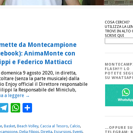
COSA CERCHI?
UTILIZZA LA LE
TROVI IN ALTO
SCRIVI QUI
smette da Montecampione
facebook): AnimaMonte con
lippi e Federico Mattiacci
MONTECAMP
FLASH!!! LO
i domenica 9 agosto 2020, in diretta,
POTETE SEG
SU WHATSA
oltare (senza la parte musicale) dalla
o Enjoy official il Direttore responsabile
ilippi la Responsabile del Miniclub,
a a leggere
→
ebook
Twitter
Telegram
WhatsApp
Condividi
e
,
Basket
,
Beach Volley
,
Caccia al Tesoro
,
Calcio
,
…OPPURE SU
ecampione
,
Delia Filippi
,
Diretta
,
Escursioni
,
Eventi
,
TELEGRAM; 