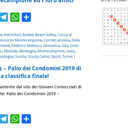
tecampione ed i loro amici
MONTECAMP
ebook
Twitter
Telegram
WhatsApp
Condividi
e
,
Astrid Kuci
,
Basket
,
Beach Volley
,
Caccia al
onsorzio Montecampione
,
Corri&Cammina
,
Delia
,
Eventi
,
Federico Mattiacci
,
Ginnastica
,
Gita
,
Greis
ci
,
Miniclub
,
Montagna
,
Montecampione
,
news
,
Montagna
,
Scuola
,
Scuola Calcio
,
Sport
,
Tornei
|
– Palio dei Condomini 2019 di
 classifica finale!
ttamente dal sito dei Giovani Consorziati di
: Palio dei Condomini 2019 –
ebook
Twitter
Telegram
WhatsApp
Condividi