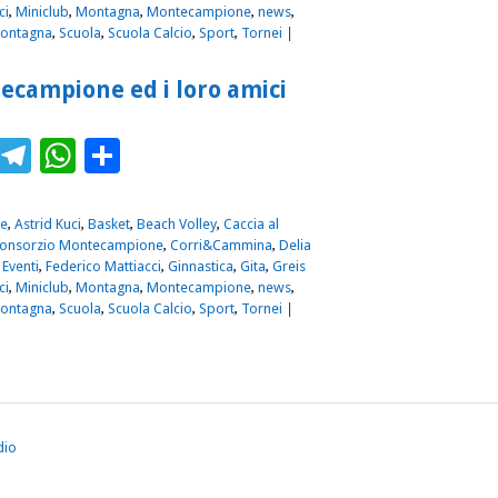
ci
,
Miniclub
,
Montagna
,
Montecampione
,
news
,
Montagna
,
Scuola
,
Scuola Calcio
,
Sport
,
Tornei
|
tecampione ed i loro amici
ebook
Twitter
Telegram
WhatsApp
Condividi
e
,
Astrid Kuci
,
Basket
,
Beach Volley
,
Caccia al
onsorzio Montecampione
,
Corri&Cammina
,
Delia
,
Eventi
,
Federico Mattiacci
,
Ginnastica
,
Gita
,
Greis
ci
,
Miniclub
,
Montagna
,
Montecampione
,
news
,
Montagna
,
Scuola
,
Scuola Calcio
,
Sport
,
Tornei
|
dio