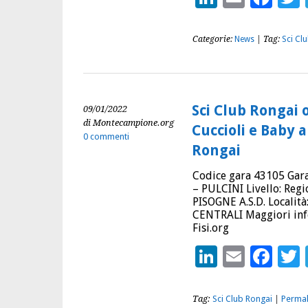
Categorie:
News
| Tag:
Sci Cl
Sci Club Rongai 
09/01/2022
di Montecampione.org
Cuccioli e Baby
0 commenti
Rongai
Codice gara 43105 Gar
– PULCINI Livello: Reg
PISOGNE A.S.D. Localit
CENTRALI Maggiori info
Fisi.org
LinkedIn
Email
Fac
Tag:
Sci Club Rongai
|
Permal