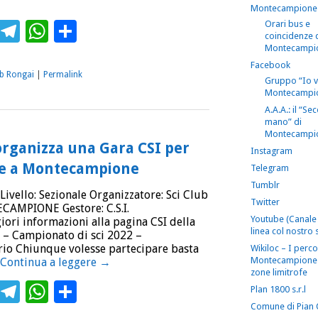
Montecampione
ebook
Twitter
Telegram
WhatsApp
Condividi
Orari bus e
coincidenze 
Montecampi
Facebook
ub Rongai
|
Permalink
Gruppo “Io 
Montecampi
A.A.A.: il “S
mano” di
Montecampi
organizza una Gara CSI per
Instagram
rie a Montecampione
Telegram
Tumblr
Livello: Sezionale Organizzatore: Sci Club
Twitter
CAMPIONE Gestore: C.S.I.
Youtube (Canale 
i informazioni alla pagina CSI della
linea col nostro s
a – Campionato di sci 2022 –
io Chiunque volesse partecipare basta
Wikiloc – I perco
Montecampione 
Continua a leggere
→
zone limitrofe
ebook
Twitter
Telegram
WhatsApp
Condividi
Plan 1800 s.r.l
Comune di Pian