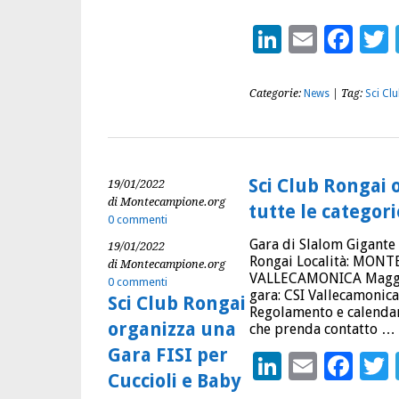
LinkedIn
Email
Fac
Categorie:
News
| Tag:
Sci Cl
Sci Club Rongai 
19/01/2022
di Montecampione.org
tutte le catego
0 commenti
Gara di Slalom Gigante 
19/01/2022
Rongai Località: MONTE
di Montecampione.org
VALLECAMONICA Maggior
0 commenti
gara: CSI Vallecamonic
Sci Club Rongai
Regolamento e calendar
organizza una
che prenda contatto …
Gara FISI per
LinkedIn
Email
Fac
Cuccioli e Baby