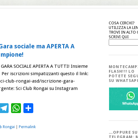
COSA CERCHI?
UTILIZZA LA LE
TROVI IN ALTO
SCRIVI QUI
 Gara sociale ma APERTA A
ampione!
 GARA SOCIALE APERTA A TUTTI! Insieme
MONTECAMP
FLASH!!! LO
er iscrizioni simpatizzanti questo il link:
POTETE SEG
sci-club-rongai-asd/iscrizione-gara-
SU WHATSA
rgente: Sci Club Rongai su Instagram
ebook
Twitter
Telegram
WhatsApp
Condividi
ub Rongai
|
Permalink
…OPPURE SU
TELEGRAM; 