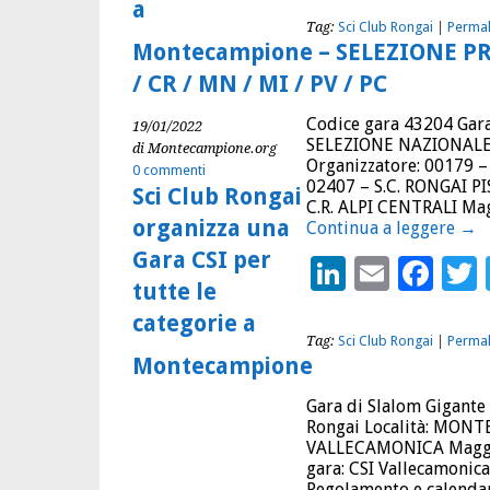
a
Tag:
Sci Club Rongai
|
Permal
Montecampione – SELEZIONE P
/ CR / MN / MI / PV / PC
Codice gara 43204 Gara
19/01/2022
SELEZIONE NAZIONALE T
di Montecampione.org
Organizzatore: 00179 
0 commenti
02407 – S.C. RONGAI PI
Sci Club Rongai
C.R. ALPI CENTRALI Mag
organizza una
Continua a leggere
→
Gara CSI per
LinkedIn
Email
Fac
tutte le
categorie a
Tag:
Sci Club Rongai
|
Permal
Montecampione
Gara di Slalom Gigante 
Rongai Località: MONTE
VALLECAMONICA Maggior
gara: CSI Vallecamonic
Regolamento e calendar