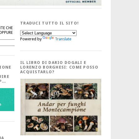
TRADUCI TUTTO IL SITO!
NTE CHE
 OPPURE
Powered by
Translate
Cerca
IL LIBRO DI DARIO DOGALI E
IONE
LORENZO BORGHESI: COME POSSO
ACQUISTARLO?
UIRE
PP…
MA,