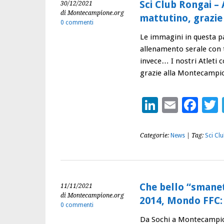
Sci Club Rongai –
30/12/2021
di Montecampione.org
mattutino, grazi
0 commenti
Le immagini in questa p
allenamento serale con t
invece… I nostri Atleti c
grazie alla Montecampi
LinkedIn
Email
Fac
Categorie:
News
| Tag:
Sci Cl
Che bello “smanet
11/11/2021
di Montecampione.org
2014, Mondo FFC: 
0 commenti
Da Sochi a Montecampione