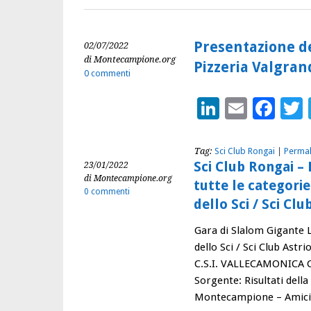
Presentazione de
02/07/2022
di Montecampione.org
Pizzeria Valgra
0 commenti
LinkedIn
Email
Fac
Tag:
Sci Club Rongai
|
Permal
Sci Club Rongai – 
23/01/2022
di Montecampione.org
tutte le categori
0 commenti
dello Sci / Sci Clu
Gara di Slalom Gigante L
dello Sci / Sci Club As
C.S.I. VALLECAMONICA Cla
Sorgente: Risultati della
Montecampione – Amici d