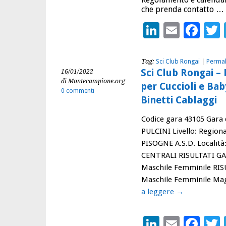
che prenda contatto …
LinkedIn
Email
Fac
Tag:
Sci Club Rongai
|
Permal
Sci Club Rongai – 
16/01/2022
di Montecampione.org
per Cuccioli e B
0 commenti
Binetti Cablaggi
Codice gara 43105 Gara 
PULCINI Livello: Region
PISOGNE A.S.D. Localit
CENTRALI RISULTATI GA
Maschile Femminile RIS
Maschile Femminile Mag
a leggere
→
LinkedIn
Email
Fac