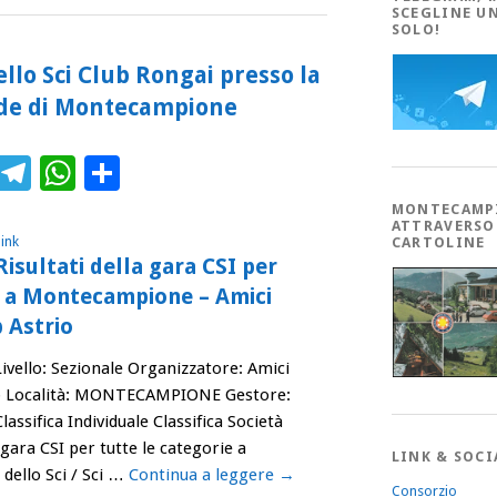
SCEGLINE U
SOLO!
llo Sci Club Rongai presso la
nde di Montecampione
ebook
Twitter
Telegram
WhatsApp
Condividi
MONTECAMP
ATTRAVERSO
ink
CARTOLINE
Risultati della gara CSI per
e a Montecampione – Amici
b Astrio
ivello: Sezionale Organizzatore: Amici
trio Località: MONTECAMPIONE Gestore:
ssifica Individuale Classifica Società
 gara CSI per tutte le categorie a
LINK & SOCI
ello Sci / Sci …
Continua a leggere
→
Consorzio