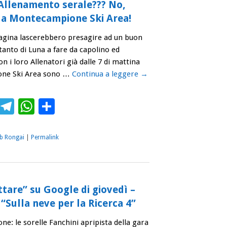
 Allenamento serale??? No,
e a Montecampione Ski Area!
agina lascerebbero presagire ad un buon
anto di Luna a fare da capolino ed
on i loro Allenatori già dalle 7 di mattina
one Ski Area sono …
Continua a leggere
→
ebook
Twitter
Telegram
WhatsApp
Condividi
ub Rongai
|
Permalink
tare” su Google di giovedì –
“Sulla neve per la Ricerca 4”
: le sorelle Fanchini apripista della gara