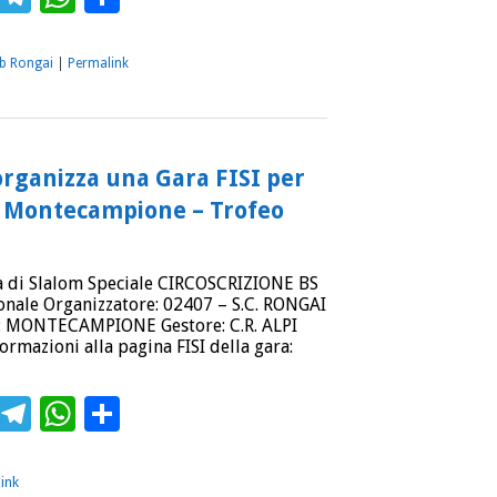
ub Rongai
|
Permalink
organizza una Gara FISI per
 a Montecampione – Trofeo
a di Slalom Speciale CIRCOSCRIZIONE BS
ionale Organizzatore: 02407 – S.C. RONGAI
à: MONTECAMPIONE Gestore: C.R. ALPI
rmazioni alla pagina FISI della gara:
ebook
Twitter
Telegram
WhatsApp
Condividi
ink