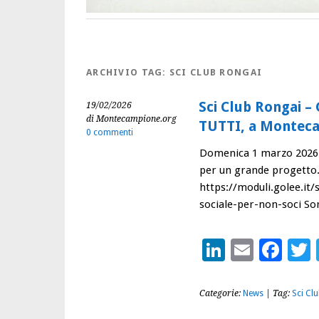
ARCHIVIO TAG:
SCI CLUB RONGAI
Sci Club Rongai –
19/02/2026
di Montecampione.org
TUTTI, a Montec
0 commenti
Domenica 1 marzo 2026
per un grande progetto. P
https://moduli.golee.it/
sociale-per-non-soci So
LinkedIn
Email
Fac
Categorie:
News
| Tag:
Sci Cl