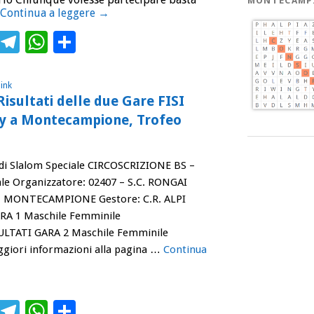
MONTECAMP
Continua a leggere
→
ebook
Twitter
Telegram
WhatsApp
Condividi
ink
Risultati delle due Gare FISI
aby a Montecampione, Trofeo
di Slalom Speciale CIRCOSCRIZIONE BS –
ale Organizzatore: 02407 – S.C. RONGAI
à: MONTECAMPIONE Gestore: C.R. ALPI
RA 1 Maschile Femminile
ULTATI GARA 2 Maschile Femminile
giori informazioni alla pagina …
Continua
ebook
Twitter
Telegram
WhatsApp
Condividi