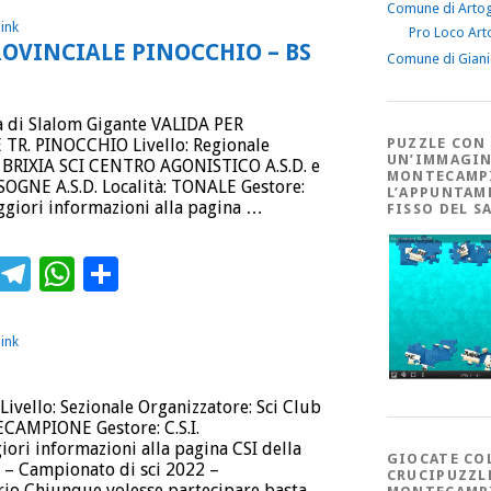
Comune di Arto
ink
Pro Loco Art
ROVINCIALE PINOCCHIO – BS
Comune di Gian
 di Slalom Gigante VALIDA PER
R. PINOCCHIO Livello: Regionale
PUZZLE CON
UN’IMMAGIN
– BRIXIA SCI CENTRO AGONISTICO A.S.D. e
MONTECAMP
SOGNE A.S.D. Località: TONALE Gestore:
L’APPUNTAM
giori informazioni alla pagina …
FISSO DEL S
ebook
Twitter
Telegram
WhatsApp
Condividi
ink
Livello: Sezionale Organizzatore: Sci Club
CAMPIONE Gestore: C.S.I.
i informazioni alla pagina CSI della
GIOCATE CO
a – Campionato di sci 2022 –
CRUCIPUZZL
io Chiunque volesse partecipare basta