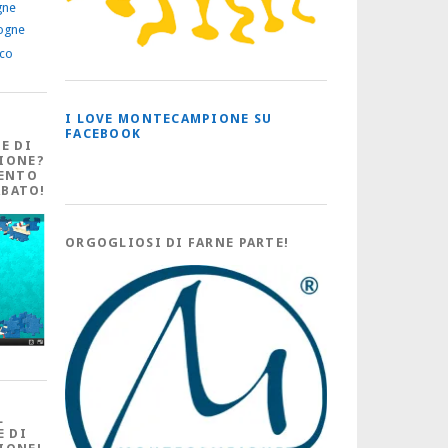
gne
ogne
ico
I LOVE MONTECAMPIONE SU
FACEBOOK
E DI
IONE?
ENTO
ABATO!
ORGOGLIOSI DI FARNE PARTE!
L
E DI