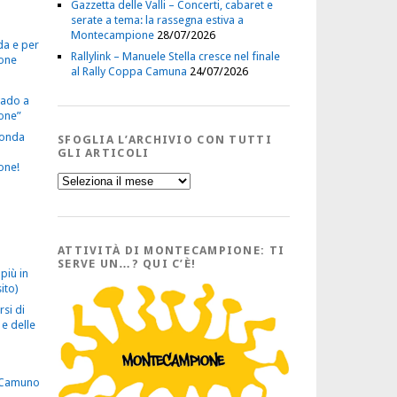
Gazzetta delle Valli – Concerti, cabaret e
serate a tema: la rassegna estiva a
Montecampione
28/07/2026
da e per
Rallylink – Manuele Stella cresce nel finale
one
al Rally Coppa Camuna
24/07/2026
vado a
one”
econda
SFOGLIA L’ARCHIVIO CON TUTTI
GLI ARTICOLI
one!
Sfoglia
l’Archivio
con
tutti
gli
Articoli
ATTIVITÀ DI MONTECAMPIONE: TI
SERVE UN…? QUI C’È!
più in
ito)
rsi di
e delle
 Camuno