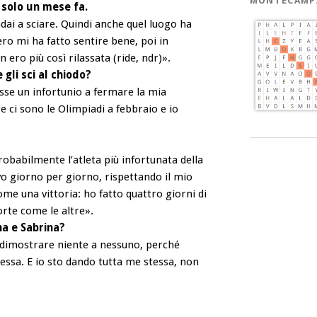
MONTECAMP
i solo un mese fa.
ndai a sciare. Quindi anche quel luogo ha
bero mi ha fatto sentire bene, poi in
ero più così rilassata (ride, ndr)».
 gli sci al chiodo?
osse un infortunio a fermare la mia
re ci sono le Olimpiadi a febbraio e io
robabilmente l’atleta più infortunata della
o giorno per giorno, rispettando il mio
ome una vittoria: ho fatto quattro giorni di
forte come le altre».
na e Sabrina?
o dimostrare niente a nessuno, perché
stessa. E io sto dando tutta me stessa, non