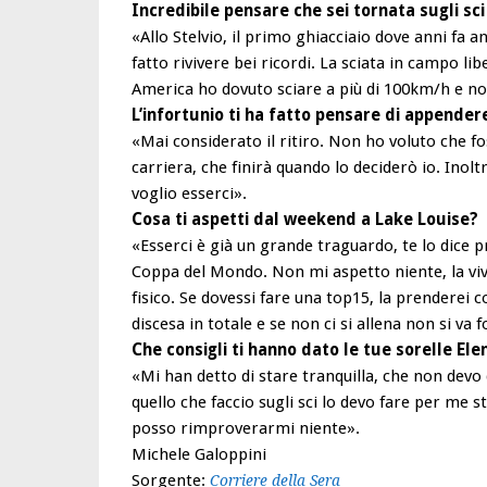
Incredibile pensare che sei tornata sugli sc
«Allo Stelvio, il primo ghiacciaio dove anni fa a
fatto rivivere bei ricordi. La sciata in campo li
America ho dovuto sciare a più di 100km/h e non 
L’infortunio ti ha fatto pensare di appendere
«Mai considerato il ritiro. Non ho voluto che f
carriera, che finirà quando lo deciderò io. Inolt
voglio esserci».
Cosa ti aspetti dal weekend a Lake Louise?
«Esserci è già un grande traguardo, te lo dice p
Coppa del Mondo. Non mi aspetto niente, la viv
fisico. Se dovessi fare una top15, la prenderei c
discesa in totale e se non ci si allena non si va 
Che consigli ti hanno dato le tue sorelle Ele
«Mi han detto di stare tranquilla, che non dev
quello che faccio sugli sci lo devo fare per me 
posso rimproverarmi niente».
Michele Galoppini
Sorgente:
Corriere della Sera