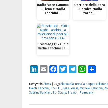
Radio Voce Camuna
Corriere della Sera
- Elena e Nadia
- L’eroica Nadia
Fanchini…
torna…
Bresciaoggi - Gioia
Nadia Fanchini La…
LinkedIn
Email
Facebook
Twitter
Telegra
What
Con
Categorie:
News
| Tag:
Alta Badia
,
Brescia
,
Coppa del Mon
Eventi
,
Fanchini
,
FIS
,
FISI
,
Lake Louise
,
Michele Galoppini
,
M
Sabrina Fanchini
,
Sci
,
Sciare
,
Stelvio
|
Permalink