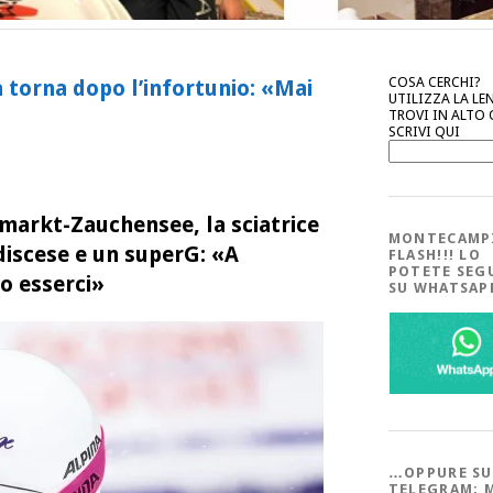
COSA CERCHI?
a torna dopo l’infortunio: «Mai
UTILIZZA LA LE
TROVI IN ALTO
SCRIVI QUI
nmarkt-Zauchensee, la sciatrice
MONTECAMP
discese e un superG: «A
FLASH!!! LO
POTETE SEG
io esserci»
SU WHATSA
…OPPURE SU
TELEGRAM; 