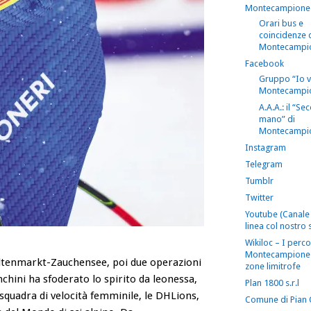
Montecampione
Orari bus e
coincidenze 
Montecampi
Facebook
Gruppo “Io 
Montecampi
A.A.A.: il “S
mano” di
Montecampi
Instagram
Telegram
Tumblr
Twitter
Youtube (Canale 
linea col nostro s
Wikiloc – I perco
Montecampione 
i Altenmarkt-Zauchensee, poi due operazioni
zone limitrofe
nchini ha sfoderato lo spirito da leonessa,
Plan 1800 s.r.l
squadra di velocità femminile, le DHLions,
Comune di Pian