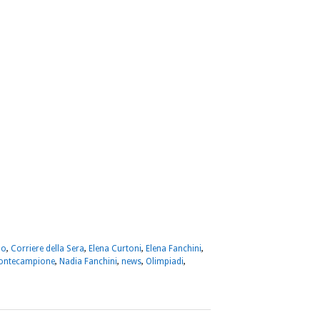
m
sApp
dividi
do
,
Corriere della Sera
,
Elena Curtoni
,
Elena Fanchini
,
ontecampione
,
Nadia Fanchini
,
news
,
Olimpiadi
,