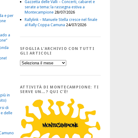
Gazzetta delle Valli – Concerti, cabaret e
serate a tema: la rassegna estiva a
Montecampione
28/07/2026
da e per
Rallylink – Manuele Stella cresce nel finale
one
al Rally Coppa Camuna
24/07/2026
vado a
one”
econda
SFOGLIA L’ARCHIVIO CON TUTTI
GLI ARTICOLI
one!
Sfoglia
l’Archivio
con
tutti
gli
Articoli
ATTIVITÀ DI MONTECAMPIONE: TI
SERVE UN…? QUI C’È!
più in
ito)
rsi di
e delle
 Camuno