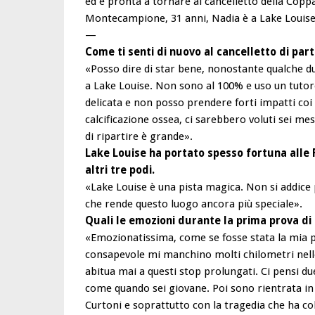
ed è pronta a tornare al cancelletto della Copp
Montecampione, 31 anni, Nadia è a Lake Louise,
—
Come ti senti di nuovo al cancelletto di par
«Posso dire di star bene, nonostante qualche du
a Lake Louise. Non sono al 100% e uso un tutor
delicata e non posso prendere forti impatti coi
calcificazione ossea, ci sarebbero voluti sei me
di ripartire è grande».
Lake Louise ha portato spesso fortuna alle F
altri tre podi.
«Lake Louise è una pista magica. Non si addice p
che rende questo luogo ancora più speciale».
Quali le emozioni durante la prima prova di
«Emozionatissima, come se fosse stata la mia p
consapevole mi manchino molti chilometri nelle
abitua mai a questi stop prolungati. Ci pensi du
come quando sei giovane. Poi sono rientrata in
Curtoni e soprattutto con la tragedia che ha col