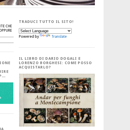
TRADUCI TUTTO IL SITO!
NTE CHE
 OPPURE
Powered by
Translate
Cerca
IL LIBRO DI DARIO DOGALI E
IONE
LORENZO BORGHESI: COME POSSO
ACQUISTARLO?
UIRE
PP…
MA,