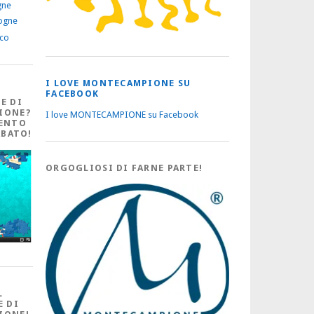
gne
ogne
ico
I LOVE MONTECAMPIONE SU
FACEBOOK
E DI
IONE?
I love MONTECAMPIONE su Facebook
ENTO
ABATO!
ORGOGLIOSI DI FARNE PARTE!
L
E DI