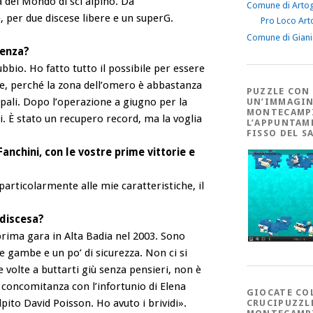
a del Mondo di sci alpino. Da
Comune di Arto
 per due discese libere e un superG.
Pro Loco Art
Comune di Gian
tenza?
bbio. Ho fatto tutto il possibile per essere
e, perché la zona dell’omero è abbastanza
PUZZLE CON
 pali. Dopo l’operazione a giugno per la
UN’IMMAGIN
MONTECAMP
si. È stato un recupero record, ma la voglia
L’APPUNTAM
FISSO DEL S
anchini, con le vostre prime vittorie e
articolarmente alle mie caratteristiche, il
 discesa?
rima gara in Alta Badia nel 2003. Sono
 gambe e un po’ di sicurezza. Non ci si
e volte a buttarti giù senza pensieri, non è
 concomitanza con l’infortunio di Elena
GIOCATE CO
pito David Poisson. Ho avuto i brividi».
CRUCIPUZZL