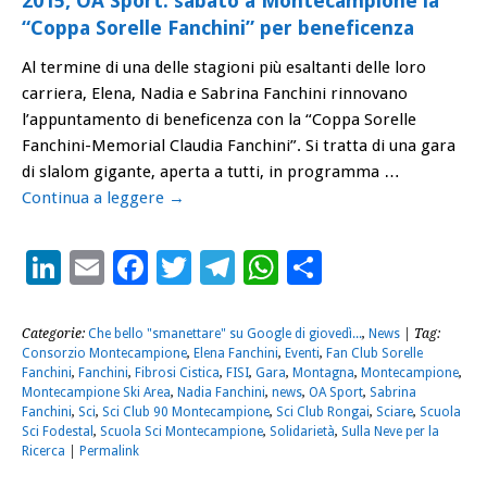
2015, OA Sport: sabato a Montecampione la
“Coppa Sorelle Fanchini” per beneficenza
Al termine di una delle stagioni più esaltanti delle loro
carriera, Elena, Nadia e Sabrina Fanchini rinnovano
l’appuntamento di beneficenza con la “Coppa Sorelle
Fanchini-Memorial Claudia Fanchini”. Si tratta di una gara
di slalom gigante, aperta a tutti, in programma …
Continua a leggere
→
LinkedIn
Email
Facebook
Twitter
Telegram
WhatsApp
Condividi
Categorie:
Che bello "smanettare" su Google di giovedì...
,
News
| Tag:
Consorzio Montecampione
,
Elena Fanchini
,
Eventi
,
Fan Club Sorelle
Fanchini
,
Fanchini
,
Fibrosi Cistica
,
FISI
,
Gara
,
Montagna
,
Montecampione
,
Montecampione Ski Area
,
Nadia Fanchini
,
news
,
OA Sport
,
Sabrina
Fanchini
,
Sci
,
Sci Club 90 Montecampione
,
Sci Club Rongai
,
Sciare
,
Scuola
Sci Fodestal
,
Scuola Sci Montecampione
,
Solidarietà
,
Sulla Neve per la
Ricerca
|
Permalink