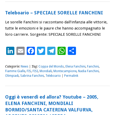
Teleboario – SPECIALE SORELLE FANCHINI
Le sorelle Fanchini si raccontano dall’infanzia alle vittorie,
tutte le emozioni e le paure che hanno accompagnato le
loro carriere. Sorgente: SPECIALE SORELLE FANCHINI
LinkedIn
Email
Facebook
Twitter
Telegram
WhatsApp
Condividi
Categorie:
News
| Tag:
Coppa del Mondo
,
Elena Fanchini
,
Fanchini
,
Fiamme Gialle
,
FIS
,
FISI
,
Mondiali
,
Montecampione
,
Nadia Fanchini
,
Olimpiadi
,
Sabrina Fanchini
,
Teleboario
|
Permalink
Oggi è venerdì ed allora? Youtube – 2005,
ELENA FANCHINI, MONDIALI
BORMIO/SANTA CATERINA VALFURVA,