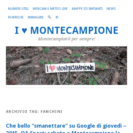
NUMERI UTILI
WEBCAM E METEO LIVE
MAPPE ED IMPIANTI
NEWS
RUBRICHE
IMMAGINI
©
I ♥ MONTECAMPIONE
Montecampion'è per sempre!
ARCHIVIO TAG:
FANCHINI
Che bello “smanettare” su Google di giovedì –