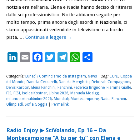
notizia era nell’aria, Elena e Nadia hanno deciso di ritirarsi
dallo sci professionistico. Noi le abbiamo seguite per
molto tempo, prima ancora degli esordi in Nazionale, ci
siamo appassionati vedendole in televisione o a bordo
pista, …
Continua a leggere
→
LinkedIn
Email
Facebook
Twitter
Telegram
WhatsApp
Condividi
Categorie:
Lunedì? Cominciamo da Instagram
,
News
| Tag:
CONI
,
Coppa
del Mondo
,
Daniela Ceccarelli
,
Daniela Merighetti
,
Deborah Compagnoni
,
Denis Karbon
,
Elena Fanchini
,
Fanchini
,
Federica Brignone
,
Fiamme Gialle
,
FIS
,
FISI
,
Isolde Kostner
,
Libine 2026
,
Manuela Moelgg
,
milanocortinalibidine2026
,
Mondiali
,
Montecampione
,
Nadia Fanchini
,
Olimpiadi
,
Sofia Goggia
|
Permalink
Radio Enjoy ▶ SciVolando, Ep 16 – Da
Montecampione “A tu per tu” con Elena e