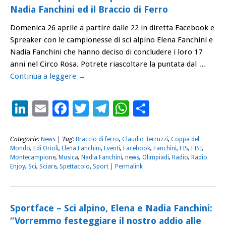
Nadia Fanchini ed il Braccio di Ferro
Domenica 26 aprile a partire dalle 22 in diretta Facebook e
Spreaker con le campionesse di sci alpino Elena Fanchini e
Nadia Fanchini che hanno deciso di concludere i loro 17
anni nel Circo Rosa. Potrete riascoltare la puntata dal …
Continua a leggere
→
LinkedIn
Email
Facebook
Twitter
Telegram
WhatsApp
Condividi
Categorie:
News
| Tag:
Braccio di ferro
,
Claudio Terruzzi
,
Coppa del
Mondo
,
Edi Orioli
,
Elena Fanchini
,
Eventi
,
Facebook
,
Fanchini
,
FIS
,
FISI
,
Montecampione
,
Musica
,
Nadia Fanchini
,
news
,
Olimpiadi
,
Radio
,
Radio
Enjoy
,
Sci
,
Sciare
,
Spettacolo
,
Sport
|
Permalink
Sportface – Sci alpino, Elena e Nadia Fanchini:
“Vorremmo festeggiare il nostro addio alle