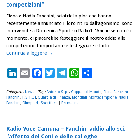
competizioni”
Elena e Nadia Fanchini, sciatrici alpine che hanno
recentemente annunciato il loro ritiro dall’agonismo, sono
intervenute a Domenica Sport su Radio1: “Anche se non è il
momento, ci piacerebbe festeggiare il nostro addio alle
competizioni. L’importante è festeggiare e farlo …
Continua a leggere
→
LinkedIn
Email
Facebook
Twitter
Telegram
WhatsApp
Condividi
Categorie:
News
| Tag:
Antonio Sepe
,
Coppa del Mondo
,
Elena Fanchini
,
Fanchini
,
FIS
,
FISI
,
Guardia di Finanza
,
Mondiali
,
Montecampione
,
Nadia
Fanchini
,
Olimpiadi
,
Sportface
|
Permalink
Radio Voce Camuna – Fanchini addio allo sci,
l’affetto del Coni e delle colleghe