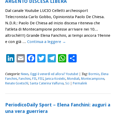
ARGENTO DISCESA LIBERA
Dal canale Youtube LUCIO Celletti archeosport
Telecronista Carlo Gobbo, Opinionista Paolo De Chiesa.
N.D.R.: Paolo De Chiesa ad inizio discesa riteneva che
l’atleta di Montecampione potesse arrivare nei 10…
altrochè!!!) Grande Elena Fanchini, ai tempi ancora 19enne
e con già …
Continua a leggere
→
LinkedIn
Email
Facebook
Twitter
Telegram
WhatsApp
Condividi
Categorie:
News
,
Oggi è venerdì ed allora? Youtube!
| Tag:
Bormio
,
Elena
Fanchini
,
Fanchini
,
FIS
,
FISI
,
Janica Kostelic
,
Mondiali
,
Montecampione
,
Renate Goetschl
,
Santa Caterina Valfurva
,
Sci
|
Permalink
PeriodicoDaily Sport – Elena Fanchini: auguri a
una vera guerriera