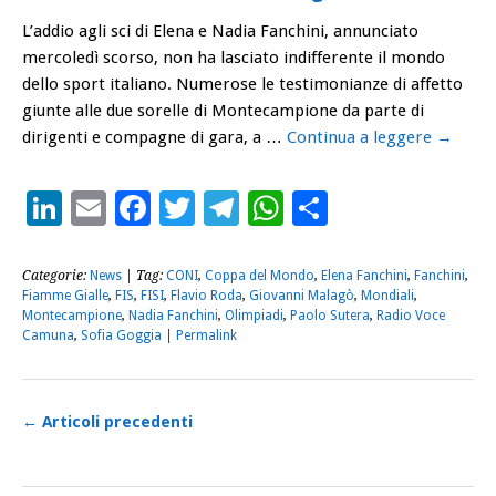
L’addio agli sci di Elena e Nadia Fanchini, annunciato
mercoledì scorso, non ha lasciato indifferente il mondo
dello sport italiano. Numerose le testimonianze di affetto
giunte alle due sorelle di Montecampione da parte di
dirigenti e compagne di gara, a …
Continua a leggere
→
LinkedIn
Email
Facebook
Twitter
Telegram
WhatsApp
Condividi
Categorie:
News
| Tag:
CONI
,
Coppa del Mondo
,
Elena Fanchini
,
Fanchini
,
Fiamme Gialle
,
FIS
,
FISI
,
Flavio Roda
,
Giovanni Malagò
,
Mondiali
,
Montecampione
,
Nadia Fanchini
,
Olimpiadi
,
Paolo Sutera
,
Radio Voce
Camuna
,
Sofia Goggia
|
Permalink
←
Articoli precedenti