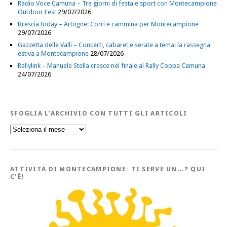
Radio Voce Camuna – Tre giorni di festa e sport con Montecampione
Outdoor Fest
29/07/2026
BresciaToday – Artogne: Corri e cammina per Montecampione
29/07/2026
Gazzetta delle Valli – Concerti, cabaret e serate a tema: la rassegna
estiva a Montecampione
28/07/2026
Rallylink – Manuele Stella cresce nel finale al Rally Coppa Camuna
24/07/2026
SFOGLIA L’ARCHIVIO CON TUTTI GLI ARTICOLI
Sfoglia
l’Archivio
con
tutti
gli
Articoli
ATTIVITÀ DI MONTECAMPIONE: TI SERVE UN…? QUI
C’È!