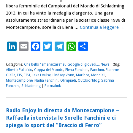
libera femminile dei Campionati del Mondo di Schladming
2013, in cui ha vinto la medaglia d’argento. Una gara
assolutamente straordinaria per la sciatrice classe 1986 di
Montecampione, sorella di Elena …
Continua a leggere
→
LinkedIn
Email
Facebook
Twitter
Telegram
WhatsApp
Condividi
Categorie:
Che bello "smanettare" su Google di giovedì...
,
News
| Tag:
Alberto Puliafito
,
Coppa del Mondo
,
Elena Fanchini
,
Fanchini
,
Fiamme
Gialle
,
FIS
,
FISI
,
Lake Louise
,
Lindsey Vonn
,
Maribor
,
Mondiali
,
Montecampione
,
Nadia Fanchini
,
Olimpiadi
,
Outdoorblog
,
Sabrina
Fanchini
,
Schladming
|
Permalink
Radio Enjoy in diretta da Montecampione –
Raffaella intervista le Sorelle Fanchini e ci
spiega lo sport del “Braccio di Ferro”