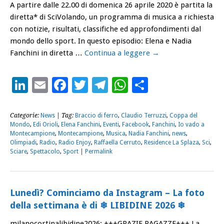
A partire dalle 22.00 di domenica 26 aprile 2020 è partita la
diretta* di SciVolando, un programma di musica a richiesta
con notizie, risultati, classifiche ed approfondimenti dal
mondo dello sport. In questo episodio: Elena e Nadia
Fanchini in diretta …
Continua a leggere
→
LinkedIn
Email
Facebook
Twitter
Telegram
WhatsApp
Condividi
Categorie:
News
| Tag:
Braccio di ferro
,
Claudio Terruzzi
,
Coppa del
Mondo
,
Edi Orioli
,
Elena Fanchini
,
Eventi
,
Facebook
,
Fanchini
,
Io vado a
Montecampione
,
Montecampione
,
Musica
,
Nadia Fanchini
,
news
,
Olimpiadi
,
Radio
,
Radio Enjoy
,
Raffaella Cerruto
,
Residence La Splaza
,
Sci
,
Sciare
,
Spettacolo
,
Sport
|
Permalink
Lunedì? Cominciamo da Instagram – La foto
della settimana è di ❄ LIBIDINE 2026 ❄
milanocortinalibidine2026: +++GRAZIE RAGAZZE+++ La