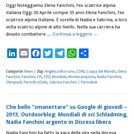
Oggi festeggiamo Elena Fanchini, l’ex sciatrice alpina
italiana Oggi 30 Aprile compie 35 anni Elena Fanchini, l’ex
sciatrice alpina Italiana. È sorella di Nadia e Sabrina, a loro
volta sciatrici alpine di alto livello. Nella sua carriera ha
dovuto combattere …
Continua a leggere
→
LinkedIn
Email
Facebook
Twitter
Telegram
WhatsApp
Condividi
Categorie:
News
| Tag:
Angelica Morrone
,
CONI
,
Coppa del Mondo
,
Elena
Fanchini
,
Fanchini
,
FIS
,
FISI
,
Mondiali
,
Montecampione
,
Nadia Fanchini
,
Olimpiadi
,
PeriodicoDaily
,
Sabrina Fanchini
|
Permalink
Che bello “smanettare” su Google di giovedì –
2013, Outdoorblog: Mondiali di sci Schladming,
Nadia Fanchini argento in Discesa libera
Nadia Fanchini ha fatto la gara della vita nella discesa