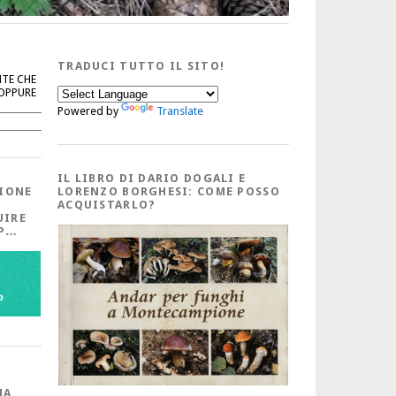
TRADUCI TUTTO IL SITO!
NTE CHE
 OPPURE
Powered by
Translate
Cerca
IL LIBRO DI DARIO DOGALI E
IONE
LORENZO BORGHESI: COME POSSO
ACQUISTARLO?
UIRE
PP…
MA,