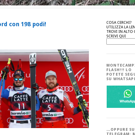
COSA CERCHI?
ord con 198 podi!
UTILIZZA LA LE
TROVI IN ALTO
SCRIVI QUI
MONTECAMP
FLASH!!! LO
POTETE SEG
SU WHATSA
…OPPURE SU
TELEGRAM; 