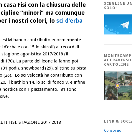
SCEGLINE U
n casa Fisi con la chiusura delle
SOLO!
iscipline “minori” ma comunque
er i nostri colori, lo
sci d’erba
t estivi hanno contribuito enormemente
i d’erba e con 15 lo skiroll) al record di
la stagione agonistica 2017/2018 (il
MONTECAMP
ATTRAVERSO
i 170). La parte del leone la fanno poi
CARTOLINE
e (31 podi), snowboard (29), slittino su pista
ino (26). Lo sci velocità ha contribuito con
20, il biathlon 14, lo sci di fondo 8, e infine
ta nordica con 1 piazzamento. 81 sono
sive.
LINK & SOCI
ETI FISI, STAGIONE 2017 2018
Consorzio