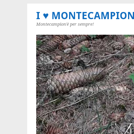
I ♥ MONTECAMPIO
Montecampion'è per sempre!