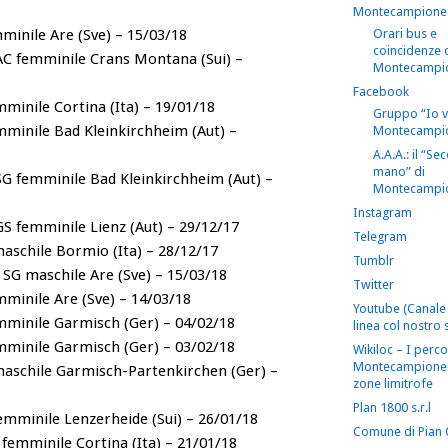
Montecampione
minile Are (Sve) – 15/03/18
Orari bus e
coincidenze 
AC femminile Crans Montana (Sui) –
Montecampi
Facebook
minile Cortina (Ita) – 19/01/18
Gruppo “Io 
mminile Bad Kleinkirchheim (Aut) –
Montecampi
A.A.A.: il “S
mano” di
SG femminile Bad Kleinkirchheim (Aut) –
Montecampi
Instagram
GS femminile Lienz (Aut) – 29/12/17
Telegram
aschile Bormio (Ita) – 28/12/17
Tumblr
 SG maschile Are (Sve) – 15/03/18
Twitter
mminile Are (Sve) – 14/03/18
Youtube (Canale 
mminile Garmisch (Ger) – 04/02/18
linea col nostro s
mminile Garmisch (Ger) – 03/02/18
Wikiloc – I perco
Montecampione 
aschile Garmisch-Partenkirchen (Ger) –
zone limitrofe
Plan 1800 s.r.l
emminile Lenzerheide (Sui) – 26/01/18
Comune di Pian
femminile Cortina (Ita) – 21/01/18