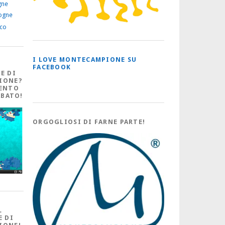
gne
ogne
ico
I LOVE MONTECAMPIONE SU
FACEBOOK
E DI
IONE?
ENTO
ABATO!
ORGOGLIOSI DI FARNE PARTE!
L
E DI