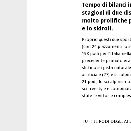
Tempo di bilanci i
stagioni di due d
molto prolifiche p
e lo skiroll.
Proprio questi due spor
(con 24 piazzamenti lo sc
198 podi per l’Italia nel
precedente primato era d
slittino su pista natural
artificiale (27) e sci alp
21 podi, lo sci alpinismo 
sci freestyle e combina
state le vittorie comples
TUTTI I PODI DEGLI ATL