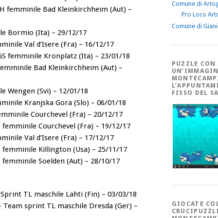
Comune di Arto
H femminile Bad Kleinkirchheim (Aut) –
Pro Loco Art
Comune di Gian
ile Bormio (Ita) – 29/12/17
minile Val d’Isere (Fra) – 16/12/17
S femminile Kronplatz (Ita) – 23/01/18
PUZZLE CON
femminile Bad Kleinkirchheim (Aut) –
UN’IMMAGIN
MONTECAMP
L’APPUNTAM
ile Wengen (Svi) – 12/01/18
FISSO DEL S
minile Kranjska Gora (Slo) – 06/01/18
emminile Courchevel (Fra) – 20/12/17
femminile Courchevel (Fra) – 19/12/17
minile Val d’Isere (Fra) – 17/12/17
femminile Killington (Usa) – 25/11/17
femminile Soelden (Aut) – 28/10/17
 Sprint TL maschile Lahti (Fin) – 03/03/18
GIOCATE CO
– Team sprint TL maschile Dresda (Ger) –
CRUCIPUZZL