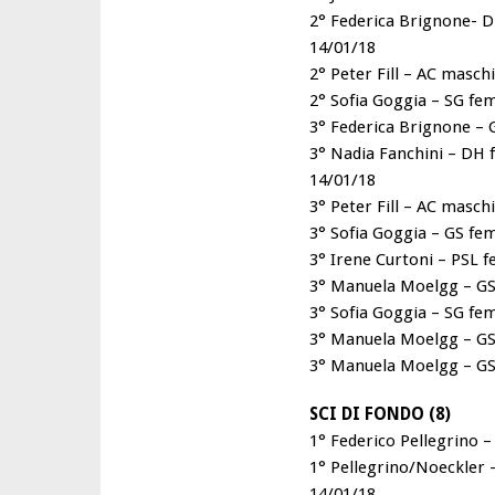
2° Federica Brignone- D
14/01/18
2° Peter Fill – AC masch
2° Sofia Goggia – SG fem
3° Federica Brignone – G
3° Nadia Fanchini – DH 
14/01/18
3° Peter Fill – AC masch
3° Sofia Goggia – GS fem
3° Irene Curtoni – PSL f
3° Manuela Moelgg – GS 
3° Sofia Goggia – SG fem
3° Manuela Moelgg – GS 
3° Manuela Moelgg – GS 
SCI DI FONDO (8)
1° Federico Pellegrino –
1° Pellegrino/Noeckler 
14/01/18