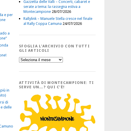
Gazzetta delle Valli – Concerti, cabaret e
serate a tema: la rassegna estiva a
Montecampione
28/07/2026
da e per
Rallylink – Manuele Stella cresce nel finale
one
al Rally Coppa Camuna
24/07/2026
vado a
one”
econda
SFOGLIA L’ARCHIVIO CON TUTTI
GLI ARTICOLI
one!
Sfoglia
l’Archivio
con
tutti
gli
Articoli
ATTIVITÀ DI MONTECAMPIONE: TI
SERVE UN…? QUI C’È!
più in
ito)
rsi di
e delle
 Camuno