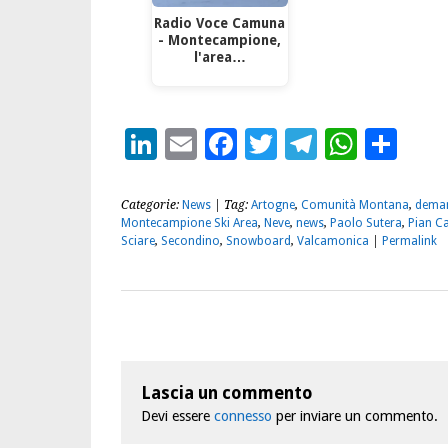
Radio Voce Camuna
- Montecampione,
l'area…
LinkedIn
Email
Facebook
Twitter
Telegra
What
Con
Categorie:
News
| Tag:
Artogne
,
Comunità Montana
,
deman
Montecampione Ski Area
,
Neve
,
news
,
Paolo Sutera
,
Pian 
Sciare
,
Secondino
,
Snowboard
,
Valcamonica
|
Permalink
Lascia un commento
Devi essere
connesso
per inviare un commento.