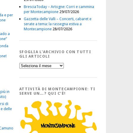
BresciaToday – Artogne: Corri e cammina
per Montecampione
29/07/2026
da e per
Gazzetta delle Valli – Concerti, cabaret e
one
serate a tema: la rassegna estiva a
Montecampione
28/07/2026
vado a
one”
econda
SFOGLIA L’ARCHIVIO CON TUTTI
one!
GLI ARTICOLI
Sfoglia
l’Archivio
con
tutti
gli
Articoli
ATTIVITÀ DI MONTECAMPIONE: TI
più in
SERVE UN…? QUI C’È!
ito)
rsi di
e delle
 Camuno