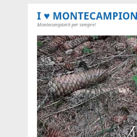
I ♥ MONTECAMPIO
Montecampion'è per sempre!