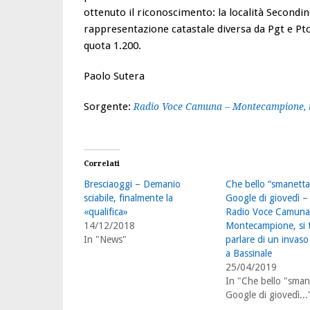
ottenuto il riconoscimento: la località Secondi
rappresentazione catastale diversa da Pgt e Ptc
quota 1.200.
Paolo Sutera
Sorgente:
Radio Voce Camuna – Montecampione, il d
Correlati
Bresciaoggi – Demanio
Che bello “smanetta
sciabile, finalmente la
Google di giovedì –
«qualifica»
Radio Voce Camuna
14/12/2018
Montecampione, si 
In "News"
parlare di un invaso 
a Bassinale
25/04/2019
In "Che bello "sman
Google di giovedì...