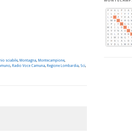
MONTECAMP
m
sApp
dividi
io sciabile
,
Montagna
,
Montecampione
,
Camuno
,
Radio Voce Camuna
,
Regione Lombardia
,
Sci
,