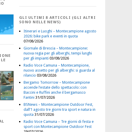
NO
GLI ULTIMI 8 ARTICOLI (GLI ALTRI
SONO NELLE NEWS)
Itinerari e Luoghi – Montecampione agosto
2026: bike park e eventi in quota
07/08/2026
Giornale di Brescia – Montecampione:
nuova regia per gli alberghi, tempi lunghi
IONE
per gli impianti
03/08/2026
 LE
Radio Voce Camuna – Montecampione,
nuovo assetto per gli alberghi: si guarda al
rilancio
03/08/2026
Bergamo Tomorrow – Montecampione
accende l’estate dello spettacolo: con
Baccini e Ruffini anche il bergamasco
Fantini
31/07/2026
BSNews – Montecampione Outdoor Fest,
dall’1 agosto tre giorni tra sport e natura in
quota
31/07/2026
AL
Radio Voce Camuna – Tre giorni di festa e
sport con Montecampione Outdoor Fest
29/07/2026