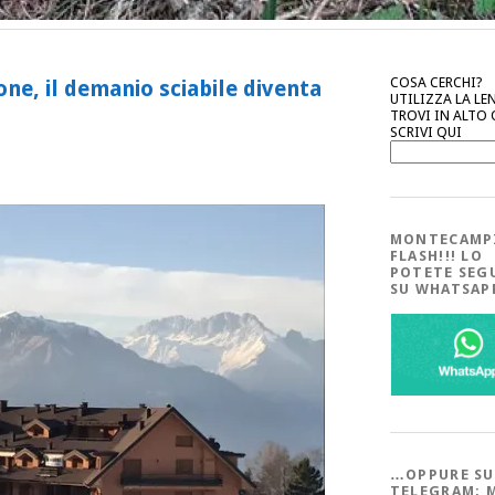
COSA CERCHI?
e, il demanio sciabile diventa
UTILIZZA LA LE
TROVI IN ALTO
SCRIVI QUI
MONTECAMP
FLASH!!! LO
POTETE SEG
SU WHATSA
…OPPURE SU
TELEGRAM; 