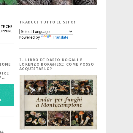
TRADUCI TUTTO IL SITO!
NTE CHE
 OPPURE
Powered by
Translate
Cerca
IL LIBRO DI DARIO DOGALI E
IONE
LORENZO BORGHESI: COME POSSO
ACQUISTARLO?
UIRE
PP…
MA,