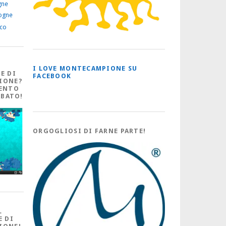
gne
ogne
ico
I LOVE MONTECAMPIONE SU
E DI
FACEBOOK
IONE?
ENTO
ABATO!
ORGOGLIOSI DI FARNE PARTE!
L
E DI