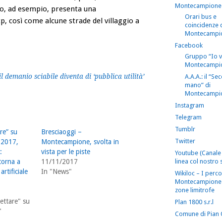
Montecampione
no, ad esempio, presenta una
Orari bus e
p, così come alcune strade del villaggio a
coincidenze 
Montecampi
Facebook
Gruppo “Io 
Montecampi
emanio sciabile diventa di ‘pubblica utilità’
A.A.A.: il “S
mano” di
Montecampi
Instagram
Telegram
Tumblr
re” su
Bresciaoggi –
Twitter
 2017,
Montecampione, svolta in
:
vista per le piste
Youtube (Canale 
linea col nostro s
torna a
11/11/2017
artificiale
In "News"
Wikiloc – I perco
Montecampione 
zone limitrofe
ettare" su
Plan 1800 s.r.l
"
Comune di Pian