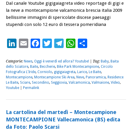
Dal canale Youtube gigigaiagreta video reportage di gigi e
la neve a montecampione valcamonica brescia italia 2009
bellissime immagini di spericolate discese paesaggi
stupendi con solo 12 euro di tessera pomeridiana
LinkedIn
Email
Facebook
Twitter
Telegram
WhatsApp
Condividi
Categorie:
News
,
Oggi è venerdì ed allora? Youtube!
| Tag:
Baby
,
Baita
dello Sciatore
,
Baite
,
Beccherie
,
Bike Park Montecampione
,
Circolo
Fotografica L'Iride
,
Corniolo
,
gigigaiagreta
,
Larice
,
Le Baite
,
Montecampione
,
Montecampione Ski Area
,
Neve
,
Panoramica
,
Residence
Le Baite
,
Sciare
,
Secondino
,
Seggiovia
,
Valcamonica
,
Valmaione
,
Video
,
Youtube
|
Permalink
La cartolina del martedì – Montecampione
MONTECAMPIONE Vallecamonica (BS) edita
da Foto: Paolo Scarsi