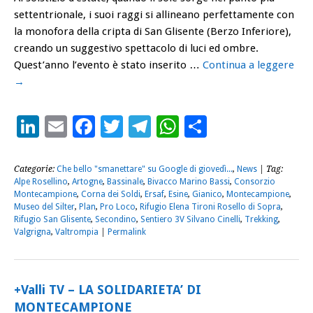
settentrionale, i suoi raggi si allineano perfettamente con
la monofora della cripta di San Glisente (Berzo Inferiore),
creando un suggestivo spettacolo di luci ed ombre.
Quest’anno l’evento è stato inserito …
Continua a leggere
→
LinkedIn
Email
Facebook
Twitter
Telegram
WhatsApp
Condividi
Categorie:
Che bello "smanettare" su Google di giovedì...
,
News
| Tag:
Alpe Rosellino
,
Artogne
,
Bassinale
,
Bivacco Marino Bassi
,
Consorzio
Montecampione
,
Corna dei Soldi
,
Ersaf
,
Esine
,
Gianico
,
Montecampione
,
Museo del Silter
,
Plan
,
Pro Loco
,
Rifugio Elena Tironi Rosello di Sopra
,
Rifugio San Glisente
,
Secondino
,
Sentiero 3V Silvano Cinelli
,
Trekking
,
Valgrigna
,
Valtrompia
|
Permalink
+Valli TV – LA SOLIDARIETA’ DI
MONTECAMPIONE