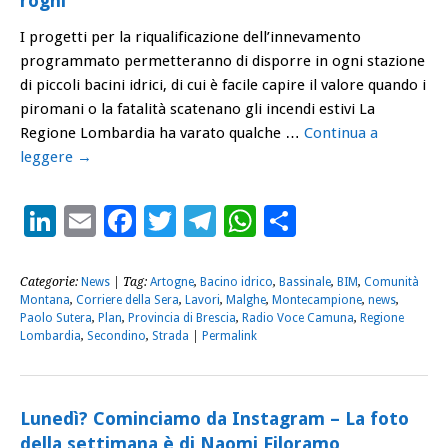
roghi
I progetti per la riqualificazione dell’innevamento
programmato permetteranno di disporre in ogni stazione
di piccoli bacini idrici, di cui è facile capire il valore quando i
piromani o la fatalità scatenano gli incendi estivi La
Regione Lombardia ha varato qualche …
Continua a
leggere
→
LinkedIn
Email
Facebook
Twitter
Telegram
WhatsApp
Condividi
Categorie:
News
| Tag:
Artogne
,
Bacino idrico
,
Bassinale
,
BIM
,
Comunità
Montana
,
Corriere della Sera
,
Lavori
,
Malghe
,
Montecampione
,
news
,
Paolo Sutera
,
Plan
,
Provincia di Brescia
,
Radio Voce Camuna
,
Regione
Lombardia
,
Secondino
,
Strada
|
Permalink
Lunedì? Cominciamo da Instagram – La foto
della settimana è di Naomi Filoramo