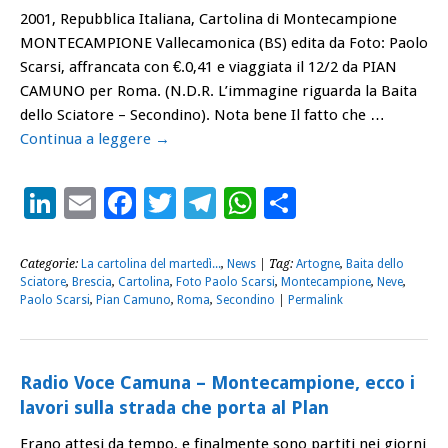
2001, Repubblica Italiana, Cartolina di Montecampione
MONTECAMPIONE Vallecamonica (BS) edita da Foto: Paolo
Scarsi, affrancata con €.0,41 e viaggiata il 12/2 da PIAN
CAMUNO per Roma. (N.D.R. L’immagine riguarda la Baita
dello Sciatore – Secondino). Nota bene Il fatto che …
Continua a leggere
→
LinkedIn
Email
Facebook
Twitter
Telegram
WhatsApp
Condividi
Categorie:
La cartolina del martedì...
,
News
| Tag:
Artogne
,
Baita dello
Sciatore
,
Brescia
,
Cartolina
,
Foto Paolo Scarsi
,
Montecampione
,
Neve
,
Paolo Scarsi
,
Pian Camuno
,
Roma
,
Secondino
|
Permalink
Radio Voce Camuna – Montecampione, ecco i
lavori sulla strada che porta al Plan
Erano attesi da tempo, e finalmente sono partiti nei giorni