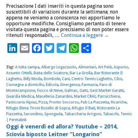
Precisazione I dati inseriti in questa pagina sono
suscettibili di variazioni durante la settimana; non
appena ne veniamo a conoscenza noi apportiamo le
opportune modifiche. Consigliamo pertanto di tenere
visitata questa pagina e precisiamo di non poter essere
ritenuti responsabili, …
Continua a leggere
→
LinkedIn
Email
Facebook
Twitter
Telegram
WhatsApp
Condividi
Tag:
A tutta zampa
,
Albergo Legazzuolo
,
Alimentari
,
Art Petè
,
Asporto
,
Assunto Ottelli
,
Baita dello Sciatore
,
Bar La Grolla
,
Bar Ristorante Il
Laghetto
,
Billy Moda
,
Bombole
,
Cani
,
Centro Tennis Laghetto
,
Cibo
,
Consegna a domicilio
,
Edicola
,
Emergenza
,
Farmacia
,
Faro di
Montecampione
,
Fiocco di Neve
,
Galmac
,
Gatti
,
Gest Market Garatti
,
Guardia Medica
,
Macelleria Zanardini
,
Market CRAI
,
Parrucchiere
,
Pasticceria Alpiaz
,
Pizza
,
Pronto Soccorso
,
Pub La Piazzetta
,
Ricariche
,
Rifugio Elena Tironi Rosello di Sopra
,
Rifugio Il Bait
,
Ristorante La
Piazzetta
,
Secondino
,
Spongada
,
Tabaccheria Arrigoni
,
Tabacchi
,
Tennis
|
Permalink
Oggi è venerdì ed allora? Youtube – 2014,
Sciovia biposto Leitner “Longarino”