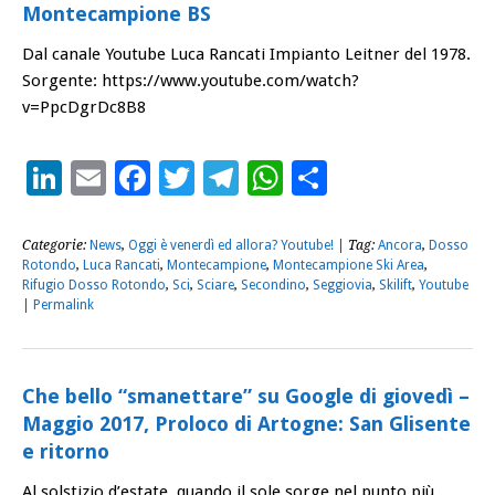
Montecampione BS
Dal canale Youtube Luca Rancati Impianto Leitner del 1978.
Sorgente: https://www.youtube.com/watch?
v=PpcDgrDc8B8
LinkedIn
Email
Facebook
Twitter
Telegram
WhatsApp
Condividi
Categorie:
News
,
Oggi è venerdì ed allora? Youtube!
| Tag:
Ancora
,
Dosso
Rotondo
,
Luca Rancati
,
Montecampione
,
Montecampione Ski Area
,
Rifugio Dosso Rotondo
,
Sci
,
Sciare
,
Secondino
,
Seggiovia
,
Skilift
,
Youtube
|
Permalink
Che bello “smanettare” su Google di giovedì –
Maggio 2017, Proloco di Artogne: San Glisente
e ritorno
Al solstizio d’estate, quando il sole sorge nel punto più