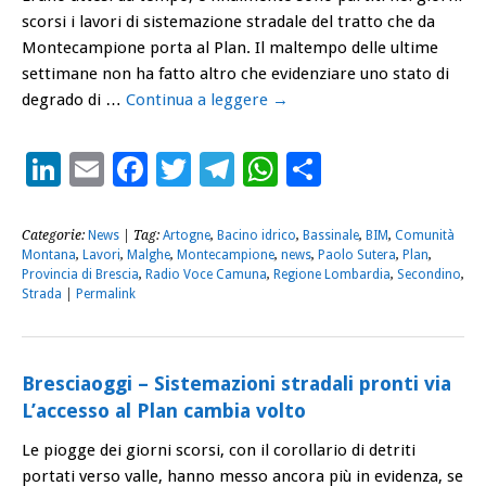
scorsi i lavori di sistemazione stradale del tratto che da
Montecampione porta al Plan. Il maltempo delle ultime
settimane non ha fatto altro che evidenziare uno stato di
degrado di …
Continua a leggere
→
LinkedIn
Email
Facebook
Twitter
Telegram
WhatsApp
Condividi
Categorie:
News
| Tag:
Artogne
,
Bacino idrico
,
Bassinale
,
BIM
,
Comunità
Montana
,
Lavori
,
Malghe
,
Montecampione
,
news
,
Paolo Sutera
,
Plan
,
Provincia di Brescia
,
Radio Voce Camuna
,
Regione Lombardia
,
Secondino
,
Strada
|
Permalink
Bresciaoggi – Sistemazioni stradali pronti via
L’accesso al Plan cambia volto
Le piogge dei giorni scorsi, con il corollario di detriti
portati verso valle, hanno messo ancora più in evidenza, se