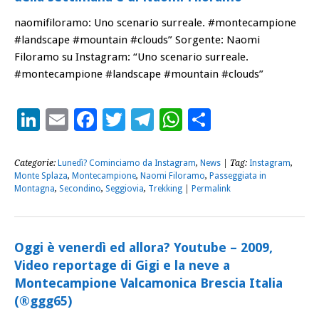
naomifiloramo: Uno scenario surreale. #montecampione
#landscape #mountain #clouds” Sorgente: Naomi
Filoramo su Instagram: “Uno scenario surreale.
#montecampione #landscape #mountain #clouds”
LinkedIn
Email
Facebook
Twitter
Telegram
WhatsApp
Condividi
Categorie:
Lunedì? Cominciamo da Instagram
,
News
| Tag:
Instagram
,
Monte Splaza
,
Montecampione
,
Naomi Filoramo
,
Passeggiata in
Montagna
,
Secondino
,
Seggiovia
,
Trekking
|
Permalink
Oggi è venerdì ed allora? Youtube – 2009,
Video reportage di Gigi e la neve a
Montecampione Valcamonica Brescia Italia
(®ggg65)