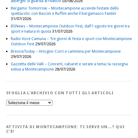
alberghi: si guarda al rilancio
03/08/2026
Bergamo Tomorrow – Montecampione accende l’estate dello
spettacolo: con Baccini e Ruffini anche il bergamasco Fantini
31/07/2026
BSNews – Montecampione Outdoor Fest, dall’1 agosto tre giorni tra
sport e natura in quota
31/07/2026
Radio Voce Camuna – Tre giorni di festa e sport con Montecampione
Outdoor Fest
29/07/2026
BresciaToday – Artogne: Corri e cammina per Montecampione
29/07/2026
Gazzetta delle Valli – Concerti, cabaret e serate a tema: la rassegna
estiva a Montecampione
28/07/2026
SFOGLIA L’ARCHIVIO CON TUTTI GLI ARTICOLI
Sfoglia
l’Archivio
con
tutti
gli
Articoli
ATTIVITÀ DI MONTECAMPIONE: TI SERVE UN…? QUI
C’È!