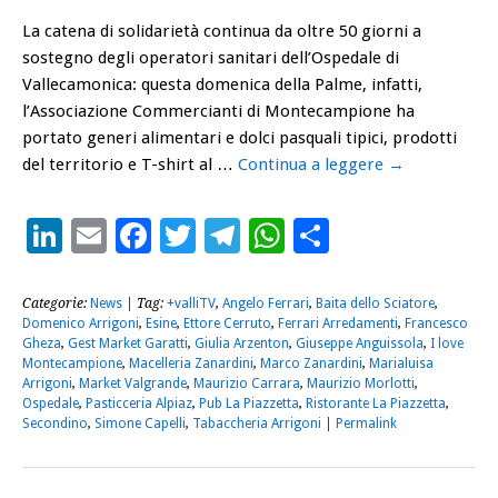
La catena di solidarietà continua da oltre 50 giorni a
sostegno degli operatori sanitari dell’Ospedale di
Vallecamonica: questa domenica della Palme, infatti,
l’Associazione Commercianti di Montecampione ha
portato generi alimentari e dolci pasquali tipici, prodotti
del territorio e T-shirt al …
Continua a leggere
→
LinkedIn
Email
Facebook
Twitter
Telegram
WhatsApp
Condividi
Categorie:
News
| Tag:
+valliTV
,
Angelo Ferrari
,
Baita dello Sciatore
,
Domenico Arrigoni
,
Esine
,
Ettore Cerruto
,
Ferrari Arredamenti
,
Francesco
Gheza
,
Gest Market Garatti
,
Giulia Arzenton
,
Giuseppe Anguissola
,
I love
Montecampione
,
Macelleria Zanardini
,
Marco Zanardini
,
Marialuisa
Arrigoni
,
Market Valgrande
,
Maurizio Carrara
,
Maurizio Morlotti
,
Ospedale
,
Pasticceria Alpiaz
,
Pub La Piazzetta
,
Ristorante La Piazzetta
,
Secondino
,
Simone Capelli
,
Tabaccheria Arrigoni
|
Permalink