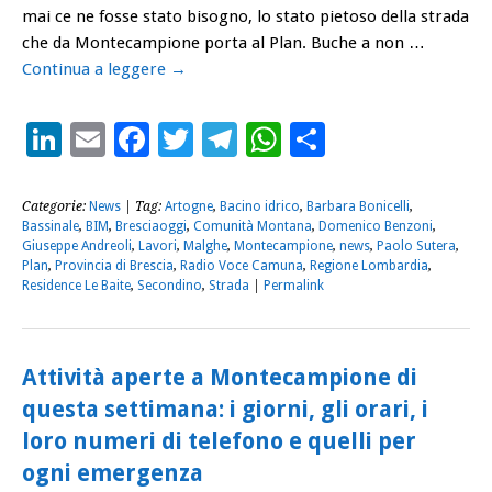
mai ce ne fosse stato bisogno, lo stato pietoso della strada
che da Montecampione porta al Plan. Buche a non …
Continua a leggere
→
LinkedIn
Email
Facebook
Twitter
Telegram
WhatsApp
Condividi
Categorie:
News
| Tag:
Artogne
,
Bacino idrico
,
Barbara Bonicelli
,
Bassinale
,
BIM
,
Bresciaoggi
,
Comunità Montana
,
Domenico Benzoni
,
Giuseppe Andreoli
,
Lavori
,
Malghe
,
Montecampione
,
news
,
Paolo Sutera
,
Plan
,
Provincia di Brescia
,
Radio Voce Camuna
,
Regione Lombardia
,
Residence Le Baite
,
Secondino
,
Strada
|
Permalink
Attività aperte a Montecampione di
questa settimana: i giorni, gli orari, i
loro numeri di telefono e quelli per
ogni emergenza