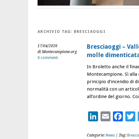
ARCHIVIO TAG:
BRESCIAOGGI
Bresciaoggi – Val
17/04/2026
di Montecampione.org
molle dimenticat
0 commenti
In Broletto anche il fina
Montecampione. Sì alla 
principio d’incendio di di
normalità con un articol
all’ordine del giorno. 
LinkedIn
Email
Fac
Categorie:
News
| Tag:
Bresci