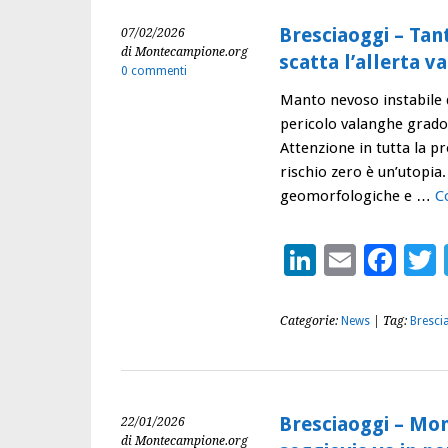
Bresciaoggi – Tant
07/02/2026
di Montecampione.org
scatta l’allerta v
0 commenti
Manto nevoso instabile d
pericolo valanghe grado 3
Attenzione in tutta la pr
rischio zero è un’utopia
geomorfologiche e …
C
LinkedIn
Email
Fac
Categorie:
News
| Tag:
Bresci
Bresciaoggi – Mo
22/01/2026
di Montecampione.org