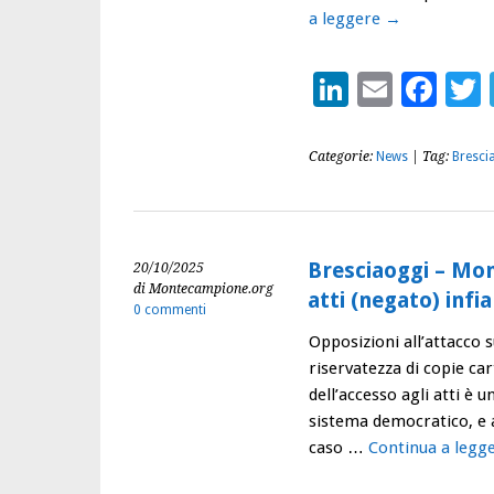
a leggere
→
LinkedIn
Email
Fac
Categorie:
News
| Tag:
Bresci
Bresciaoggi – Mo
20/10/2025
di Montecampione.org
atti (negato) infi
0 commenti
Opposizioni all’attacco 
riservatezza di copie car
dell’accesso agli atti è
sistema democratico, e 
caso …
Continua a legg