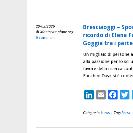
Bresciaoggi – Spor
29/03/2026
di Montecampione.org
ricordo di Elena 
0 commenti
Goggia tra i part
Un migliaio di persone a
alla passione per lo sci 
favore della ricerca cont
Fanchini Day» si è con
LinkedIn
Email
Fac
Categorie:
News
| Tag:
Bresci