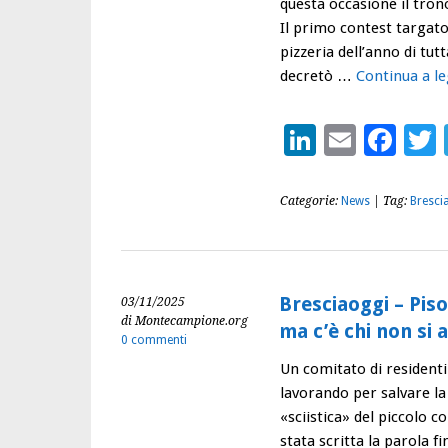
questa occasione il tron
Il primo contest targato
pizzeria dell’anno di tut
decretò …
Continua a l
LinkedIn
Email
Fac
Categorie:
News
| Tag:
Bresci
Bresciaoggi – Pis
03/11/2025
di Montecampione.org
ma c’è chi non si 
0 commenti
Un comitato di residenti
lavorando per salvare la
«sciistica» del piccolo 
stata scritta la parola f