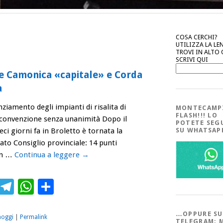
COSA CERCHI?
UTILIZZA LA LE
TROVI IN ALTO
SCRIVI QUI
le Camonica «capitale» e Corda
a
nziamento degli impianti di risalita di
MONTECAMP
FLASH!!! LO
convenzione senza unanimità Dopo il
POTETE SEG
eci giorni fa in Broletto è tornata la
SU WHATSA
ato Consiglio provinciale: 14 punti
Con …
Continua a leggere
→
ebook
Twitter
Telegram
WhatsApp
Condividi
…OPPURE SU
aoggi
|
Permalink
TELEGRAM; 