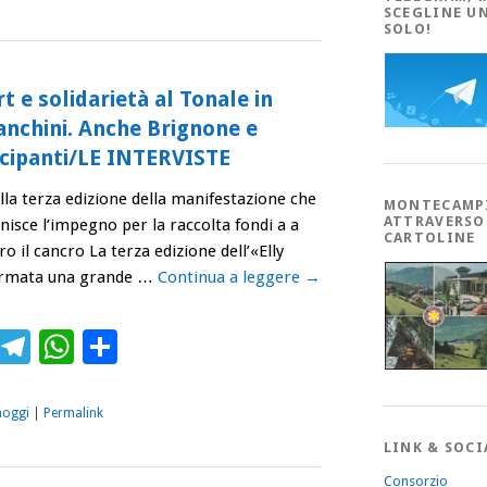
SCEGLINE U
SOLO!
t e solidarietà al Tonale in
Fanchini. Anche Brignone e
ecipanti/LE INTERVISTE
lla terza edizione della manifestazione che
MONTECAMP
ATTRAVERSO
unisce l’impegno per la raccolta fondi a a
CARTOLINE
ro il cancro La terza edizione dell’«Elly
fermata una grande …
Continua a leggere
→
ebook
Twitter
Telegram
WhatsApp
Condividi
aoggi
|
Permalink
LINK & SOCI
Consorzio