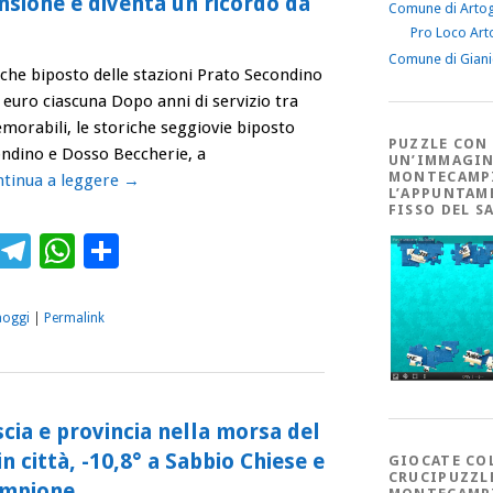
ensione e diventa un ricordo da
Comune di Arto
Pro Loco Art
Comune di Gian
iche biposto delle stazioni Prato Secondino
euro ciascuna Dopo anni di servizio tra
morabili, le storiche seggiovie biposto
PUZZLE CON
ondino e Dosso Beccherie, a
UN’IMMAGIN
MONTECAMP
tinua a leggere
→
L’APPUNTAM
FISSO DEL S
ebook
Twitter
Telegram
WhatsApp
Condividi
aoggi
|
Permalink
cia e provincia nella morsa del
in città, -10,8° a Sabbio Chiese e
GIOCATE CO
CRUCIPUZZL
ampione