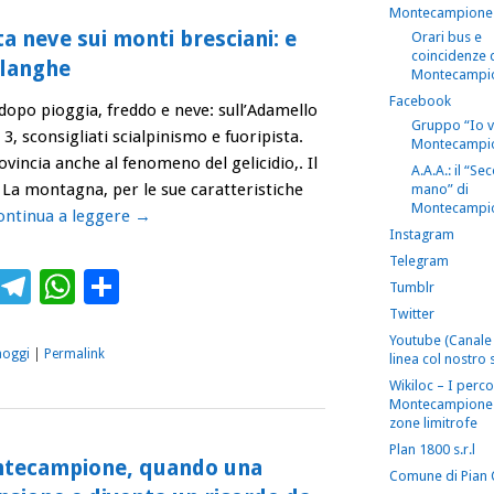
Montecampione
a neve sui monti bresciani: e
Orari bus e
coincidenze 
alanghe
Montecampi
Facebook
opo pioggia, freddo e neve: sull’Adamello
Gruppo “Io 
, sconsigliati scialpinismo e fuoripista.
Montecampi
ovincia anche al fenomeno del gelicidio,. Il
A.A.A.: il “S
. La montagna, per le sue caratteristiche
mano” di
Montecampi
ontinua a leggere
→
Instagram
Telegram
ebook
Twitter
Telegram
WhatsApp
Condividi
Tumblr
Twitter
Youtube (Canale 
aoggi
|
Permalink
linea col nostro s
Wikiloc – I perco
Montecampione 
zone limitrofe
Plan 1800 s.r.l
ntecampione, quando una
Comune di Pian