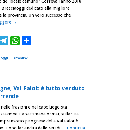
o del locale camuno? Correva l’anno 2018.
 Bresciaoggi dedicato alla migliore
ta la provincia. Un vero successo che
eggere
→
ebook
Twitter
Telegram
WhatsApp
Condividi
aoggi
|
Permalink
ogne, Val Palot: è tutto venduto
arrende
 nelle frazioni e nel capoluogo sta
 stazione Da settimane ormai, sulla vita
comprensorio pisognese della Val Palot è
ine. Dopo la vendita delle reti di …
Continua