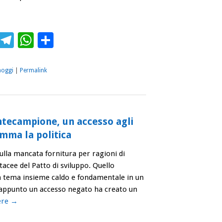
ebook
Twitter
Telegram
WhatsApp
Condividi
aoggi
|
Permalink
ntecampione, un accesso agli
amma la politica
sulla mancata fornitura per ragioni di
tacee del Patto di sviluppo. Quello
 un tema insieme caldo e fondamentale in un
appunto un accesso negato ha creato un
ere
→