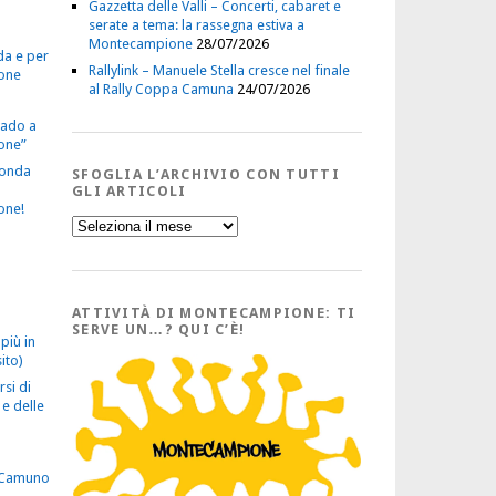
Gazzetta delle Valli – Concerti, cabaret e
serate a tema: la rassegna estiva a
Montecampione
28/07/2026
da e per
Rallylink – Manuele Stella cresce nel finale
one
al Rally Coppa Camuna
24/07/2026
vado a
one”
econda
SFOGLIA L’ARCHIVIO CON TUTTI
GLI ARTICOLI
one!
Sfoglia
l’Archivio
con
tutti
gli
Articoli
ATTIVITÀ DI MONTECAMPIONE: TI
SERVE UN…? QUI C’È!
più in
ito)
rsi di
e delle
 Camuno