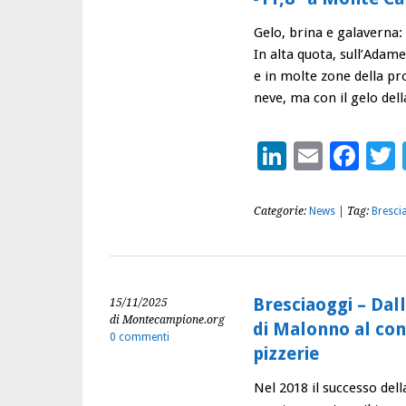
Gelo, brina e galaverna:
In alta quota, sull’Adamel
e in molte zone della pr
neve, ma con il gelo del
LinkedIn
Email
Fac
Categorie:
News
| Tag:
Bresci
Bresciaoggi – Dall
15/11/2025
di Montecampione.org
di Malonno al cont
0 commenti
pizzerie
Nel 2018 il successo dell