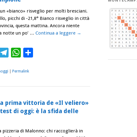
MONTECAMP
 un «bianco» risveglio per molti bresciani.
lo, picchi di -21,8° Bianco risveglio in città
ovincia, questa mattina. Ancora niente
la notte un po’ …
Continua a leggere
→
ebook
Twitter
Telegram
WhatsApp
Condividi
aoggi
|
Permalink
a prima vittoria de «Il veliero»
est di oggi: è la sfida delle
a pizzeria di Malonno: chi raccoglierà in