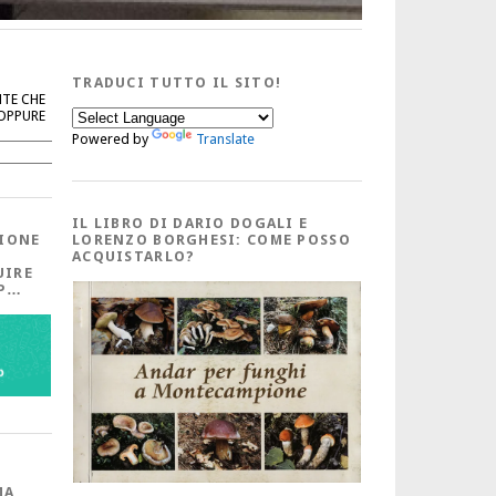
TRADUCI TUTTO IL SITO!
NTE CHE
 OPPURE
Powered by
Translate
Cerca
IL LIBRO DI DARIO DOGALI E
IONE
LORENZO BORGHESI: COME POSSO
ACQUISTARLO?
UIRE
PP…
MA,