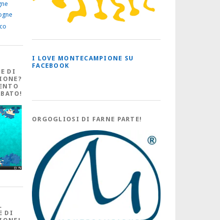
gne
ogne
ico
I LOVE MONTECAMPIONE SU
FACEBOOK
E DI
IONE?
ENTO
ABATO!
ORGOGLIOSI DI FARNE PARTE!
L
E DI