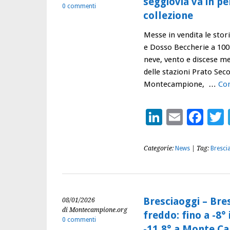
seggiovia va in p
0 commenti
collezione
Messe in vendita le stor
e Dosso Beccherie a 100 
neve, vento e discese me
delle stazioni Prato Sec
Montecampione, …
Con
LinkedIn
Email
Fac
Categorie:
News
| Tag:
Bresci
Bresciaoggi – Bres
08/01/2026
di Montecampione.org
freddo: fino a -8° 
0 commenti
-11,8° a Monte C