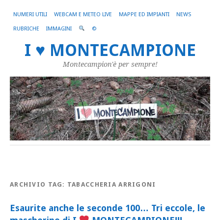
NUMERI UTILI
WEBCAM E METEO LIVE
MAPPE ED IMPIANTI
NEWS
RUBRICHE
IMMAGINI
©
I ♥ MONTECAMPIONE
Montecampion'è per sempre!
ARCHIVIO TAG:
TABACCHERIA ARRIGONI
Esaurite anche le seconde 100… Tri eccole, le