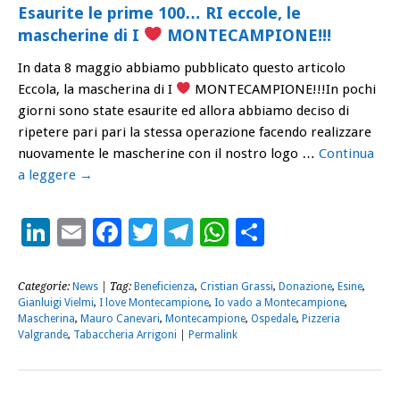
Esaurite le prime 100… RI eccole, le
mascherine di I
MONTECAMPIONE!!!
In data 8 maggio abbiamo pubblicato questo articolo
Eccola, la mascherina di I
MONTECAMPIONE!!!In pochi
giorni sono state esaurite ed allora abbiamo deciso di
ripetere pari pari la stessa operazione facendo realizzare
nuovamente le mascherine con il nostro logo …
Continua
a leggere
→
LinkedIn
Email
Facebook
Twitter
Telegram
WhatsApp
Condividi
Categorie:
News
| Tag:
Beneficienza
,
Cristian Grassi
,
Donazione
,
Esine
,
Gianluigi Vielmi
,
I love Montecampione
,
Io vado a Montecampione
,
Mascherina
,
Mauro Canevari
,
Montecampione
,
Ospedale
,
Pizzeria
Valgrande
,
Tabaccheria Arrigoni
|
Permalink