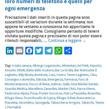
loro numeri di telefono e quelli per
ogni emergenza
Precisazione I dati inseriti in questa pagina sono
suscettibili di variazioni durante la settimana; non
appena ne veniamo a conoscenza noi apportiamo le
opportune modifiche. Consigliamo pertanto di tenere
visitata questa pagina e precisiamo di non poter essere
ritenuti responsabili, …
Continua a leggere
→
LinkedIn
Email
Facebook
Twitter
Telegram
WhatsApp
Condividi
Tag:
A tutta zampa
,
Albergo Legazzuolo
,
Alimentari
,
Art Petè
,
Asporto
,
Assunto Ottelli
,
Baita dello Sciatore
,
Bar La Grolla
,
Bar Ristorante Il
Laghetto
,
Billy Moda
,
Bombole
,
Cani
,
Centro Tennis Laghetto
,
Cibo
,
Consegna a domicilio
,
Edicola
,
Emergenza
,
Farmacia
,
Faro di
Montecampione
,
Fiocco di Neve
,
Galmac
,
Gatti
,
Gest Market Garatti
,
Guardia Medica
,
Macelleria Zanardini
,
Market CRAI
,
Parrucchiere
,
Pasticceria Alpiaz
,
Pizza
,
Pronto Soccorso
,
Pub La Piazzetta
,
Ricariche
,
Rifugio Elena Tironi Rosello di Sopra
,
Rifugio Il Bait
,
Ristorante La
Piazzetta
,
Secondino
,
Spongada
,
Tabaccheria Arrigoni
,
Tabacchi
,
Tennis
|
Permalink