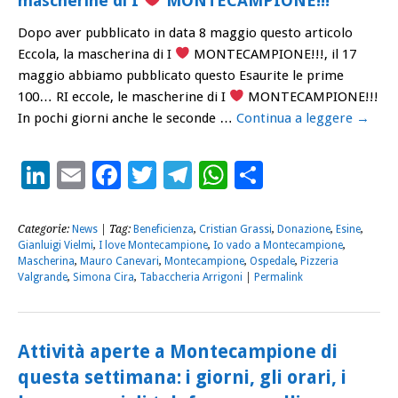
mascherine di I
MONTECAMPIONE!!!
Dopo aver pubblicato in data 8 maggio questo articolo
Eccola, la mascherina di I
MONTECAMPIONE!!!, il 17
maggio abbiamo pubblicato questo Esaurite le prime
100… RI eccole, le mascherine di I
MONTECAMPIONE!!!
In pochi giorni anche le seconde …
Continua a leggere
→
LinkedIn
Email
Facebook
Twitter
Telegram
WhatsApp
Condividi
Categorie:
News
| Tag:
Beneficienza
,
Cristian Grassi
,
Donazione
,
Esine
,
Gianluigi Vielmi
,
I love Montecampione
,
Io vado a Montecampione
,
Mascherina
,
Mauro Canevari
,
Montecampione
,
Ospedale
,
Pizzeria
Valgrande
,
Simona Cira
,
Tabaccheria Arrigoni
|
Permalink
Attività aperte a Montecampione di
questa settimana: i giorni, gli orari, i