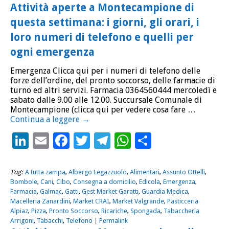
Attività aperte a Montecampione di
questa settimana: i giorni, gli orari, i
loro numeri di telefono e quelli per
ogni emergenza
Emergenza Clicca qui per i numeri di telefono delle
forze dell’ordine, del pronto soccorso, delle farmacie di
turno ed altri servizi. Farmacia 0364560444 mercoledì e
sabato dalle 9.00 alle 12.00. Succursale Comunale di
Montecampione (clicca qui per vedere cosa fare …
Continua a leggere
→
LinkedIn
Email
Facebook
Twitter
Telegram
WhatsApp
Condividi
Tag:
A tutta zampa
,
Albergo Legazzuolo
,
Alimentari
,
Assunto Ottelli
,
Bombole
,
Cani
,
Cibo
,
Consegna a domicilio
,
Edicola
,
Emergenza
,
Farmacia
,
Galmac
,
Gatti
,
Gest Market Garatti
,
Guardia Medica
,
Macelleria Zanardini
,
Market CRAI
,
Market Valgrande
,
Pasticceria
Alpiaz
,
Pizza
,
Pronto Soccorso
,
Ricariche
,
Spongada
,
Tabaccheria
Arrigoni
,
Tabacchi
,
Telefono
|
Permalink