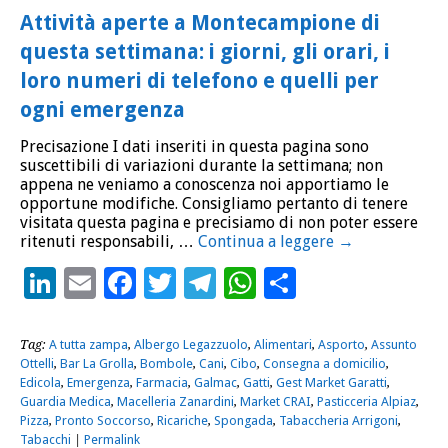
Attività aperte a Montecampione di
questa settimana: i giorni, gli orari, i
loro numeri di telefono e quelli per
ogni emergenza
Precisazione I dati inseriti in questa pagina sono
suscettibili di variazioni durante la settimana; non
appena ne veniamo a conoscenza noi apportiamo le
opportune modifiche. Consigliamo pertanto di tenere
visitata questa pagina e precisiamo di non poter essere
ritenuti responsabili, …
Continua a leggere
→
LinkedIn
Email
Facebook
Twitter
Telegram
WhatsApp
Condividi
Tag:
A tutta zampa
,
Albergo Legazzuolo
,
Alimentari
,
Asporto
,
Assunto
Ottelli
,
Bar La Grolla
,
Bombole
,
Cani
,
Cibo
,
Consegna a domicilio
,
Edicola
,
Emergenza
,
Farmacia
,
Galmac
,
Gatti
,
Gest Market Garatti
,
Guardia Medica
,
Macelleria Zanardini
,
Market CRAI
,
Pasticceria Alpiaz
,
Pizza
,
Pronto Soccorso
,
Ricariche
,
Spongada
,
Tabaccheria Arrigoni
,
Tabacchi
|
Permalink