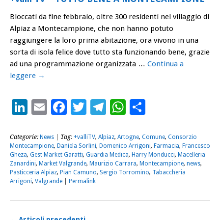
Bloccati da fine febbraio, oltre 300 residenti nel villaggio di
Alpiaz a Montecampione, che non hanno potuto
raggiungere la loro prima abitazione, ora vivono in una
sorta di isola felice dove tutto sta funzionando bene, grazie
ad una programmazione organizzata …
Continua a
leggere
→
LinkedIn
Email
Facebook
Twitter
Telegram
WhatsApp
Condividi
Categorie:
News
| Tag:
+valliTV
,
Alpiaz
,
Artogne
,
Comune
,
Consorzio
Montecampione
,
Daniela Sorlini
,
Domenico Arrigoni
,
Farmacia
,
Francesco
Gheza
,
Gest Market Garatti
,
Guardia Medica
,
Harry Monducci
,
Macelleria
Zanardini
,
Market Valgrande
,
Maurizio Carrara
,
Montecampione
,
news
,
Pasticceria Alpiaz
,
Pian Camuno
,
Sergio Torromino
,
Tabaccheria
Arrigoni
,
Valgrande
|
Permalink
←
Articoli precedenti