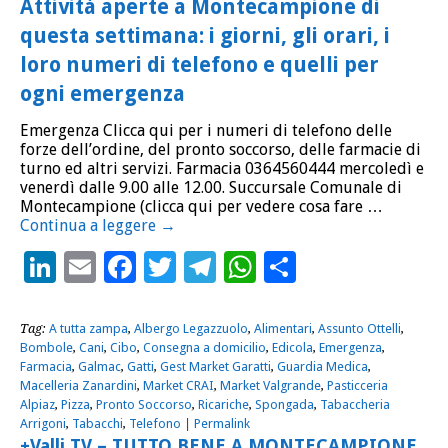
Attività aperte a Montecampione di
questa settimana: i giorni, gli orari, i
loro numeri di telefono e quelli per
ogni emergenza
Emergenza Clicca qui per i numeri di telefono delle
forze dell’ordine, del pronto soccorso, delle farmacie di
turno ed altri servizi. Farmacia 0364560444 mercoledì e
venerdì dalle 9.00 alle 12.00. Succursale Comunale di
Montecampione (clicca qui per vedere cosa fare …
Continua a leggere
→
LinkedIn
Email
Facebook
Twitter
Telegram
WhatsApp
Condividi
Tag:
A tutta zampa
,
Albergo Legazzuolo
,
Alimentari
,
Assunto Ottelli
,
Bombole
,
Cani
,
Cibo
,
Consegna a domicilio
,
Edicola
,
Emergenza
,
Farmacia
,
Galmac
,
Gatti
,
Gest Market Garatti
,
Guardia Medica
,
Macelleria Zanardini
,
Market CRAI
,
Market Valgrande
,
Pasticceria
Alpiaz
,
Pizza
,
Pronto Soccorso
,
Ricariche
,
Spongada
,
Tabaccheria
Arrigoni
,
Tabacchi
,
Telefono
|
Permalink
+Valli TV – TUTTO BENE A MONTECAMPIONE