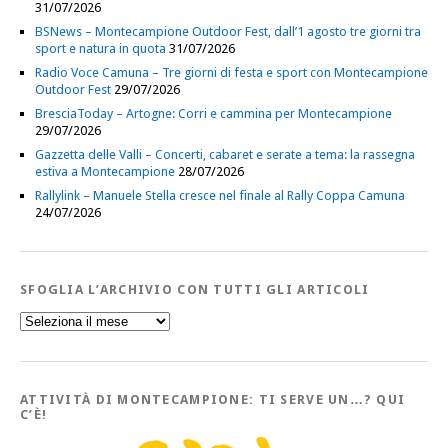
31/07/2026
BSNews – Montecampione Outdoor Fest, dall’1 agosto tre giorni tra
sport e natura in quota
31/07/2026
Radio Voce Camuna – Tre giorni di festa e sport con Montecampione
Outdoor Fest
29/07/2026
BresciaToday – Artogne: Corri e cammina per Montecampione
29/07/2026
Gazzetta delle Valli – Concerti, cabaret e serate a tema: la rassegna
estiva a Montecampione
28/07/2026
Rallylink – Manuele Stella cresce nel finale al Rally Coppa Camuna
24/07/2026
SFOGLIA L’ARCHIVIO CON TUTTI GLI ARTICOLI
Sfoglia
l’Archivio
con
tutti
gli
Articoli
ATTIVITÀ DI MONTECAMPIONE: TI SERVE UN…? QUI
C’È!