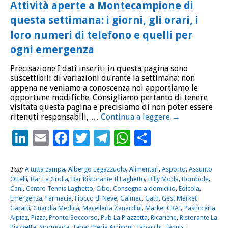
Attività aperte a Montecampione di
questa settimana: i giorni, gli orari, i
loro numeri di telefono e quelli per
ogni emergenza
Precisazione I dati inseriti in questa pagina sono
suscettibili di variazioni durante la settimana; non
appena ne veniamo a conoscenza noi apportiamo le
opportune modifiche. Consigliamo pertanto di tenere
visitata questa pagina e precisiamo di non poter essere
ritenuti responsabili, …
Continua a leggere
→
LinkedIn
Email
Facebook
Twitter
Telegram
WhatsApp
Condividi
Tag:
A tutta zampa
,
Albergo Legazzuolo
,
Alimentari
,
Asporto
,
Assunto
Ottelli
,
Bar La Grolla
,
Bar Ristorante Il Laghetto
,
Billy Moda
,
Bombole
,
Cani
,
Centro Tennis Laghetto
,
Cibo
,
Consegna a domicilio
,
Edicola
,
Emergenza
,
Farmacia
,
Fiocco di Neve
,
Galmac
,
Gatti
,
Gest Market
Garatti
,
Guardia Medica
,
Macelleria Zanardini
,
Market CRAI
,
Pasticceria
Alpiaz
,
Pizza
,
Pronto Soccorso
,
Pub La Piazzetta
,
Ricariche
,
Ristorante La
Piazzetta
,
Spongada
,
Tabaccheria Arrigoni
,
Tabacchi
,
Tennis
|