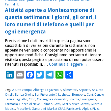
Permalink
Attività aperte a Montecampione di
questa settimana: i giorni, gli orari, i
loro numeri di telefono e quelli per
ogni emergenza
Precisazione I dati inseriti in questa pagina sono
suscettibili di variazioni durante la settimana; non
appena ne veniamo a conoscenza noi apportiamo le
opportune modifiche. Consigliamo pertanto di tenere
visitata questa pagina e precisiamo di non poter essere
ritenuti responsabili, …
Continua a leggere
→
LinkedIn
Email
Facebook
Twitter
Telegram
WhatsApp
Condividi
Tag:
A tutta zampa
,
Albergo Legazzuolo
,
Alimentari
,
Asporto
,
Assunto
Ottelli
,
Bar La Grolla
,
Bar Ristorante Il Laghetto
,
Bombole
,
Cani
,
Centro
Tennis Laghetto
,
Cibo
,
Consegna a domicilio
,
Edicola
,
Emergenza
,
Farmacia
,
Fiocco di Neve
,
Galmac
,
Gatti
,
Gest Market Garatti
,
Guardia
Medica
,
Macelleria Zanardini
,
Market CRAI
,
Pasticceria Alpiaz
,
Pizza
,