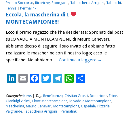
Pronto Soccorso
,
Ricariche
,
Spongada
,
Tabaccheria Arrigoni
,
Tabacchi
,
Tennis
|
Permalink
Eccola, la mascherina di I
MONTECAMPIONE!!!
Ecco il primo ragazzo che l’ha desiderata: Spronati dal post
su IO VADO A MONTECAMPIONE di Mauro Canevari,
abbiamo deciso di seguire il suo invito ed abbiano fatto
realizzare le mascherine con il nostro logo; ecco le
specifiche: Ne abbiamo …
Continua a leggere
→
LinkedIn
Email
Facebook
Twitter
Telegram
WhatsApp
Condividi
Categorie:
News
| Tag:
Beneficienza
,
Cristian Grassi
,
Donazione
,
Esine
,
Gianluigi Vielmi
,
I love Montecampione
,
Io vado a Montecampione
,
Mascherina
,
Mauro Canevari
,
Montecampione
,
Ospedale
,
Pizzeria
Valgrande
,
Tabaccheria Arrigoni
|
Permalink