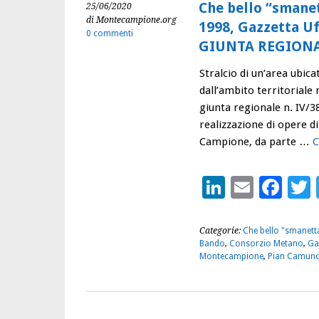
Che bello “smanet
25/06/2020
di Montecampione.org
1998, Gazzetta U
0 commenti
GIUNTA REGIONAL
Stralcio di un’area ubi
dall’ambito territoriale 
giunta regionale n. IV/3
realizzazione di opere d
Campione, da parte …
C
LinkedIn
Email
Fac
Categorie:
Che bello "smanetta
Bando
,
Consorzio Metano
,
Ga
Montecampione
,
Pian Camun