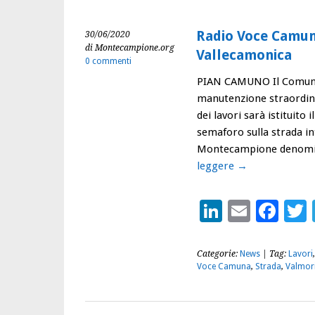
Radio Voce Camuna 
30/06/2020
di Montecampione.org
Vallecamonica
0 commenti
PIAN CAMUNO Il Comune 
manutenzione straordinar
dei lavori sarà istituito
semaforo sulla strada 
Montecampione denomina
leggere
→
LinkedIn
Email
Fac
Categorie:
News
| Tag:
Lavori
Voce Camuna
,
Strada
,
Valmor