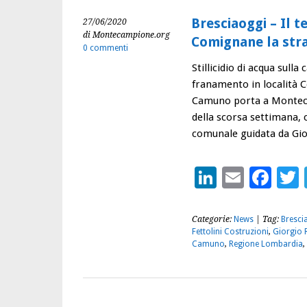
Bresciaoggi – Il 
27/06/2020
di Montecampione.org
Comignane la stra
0 commenti
Stillicidio di acqua sull
franamento in località 
Camuno porta a Montecamp
della scorsa settimana, 
comunale guidata da Gi
LinkedIn
Email
Fac
Categorie:
News
| Tag:
Bresci
Fettolini Costruzioni
,
Giorgio 
Camuno
,
Regione Lombardia
,