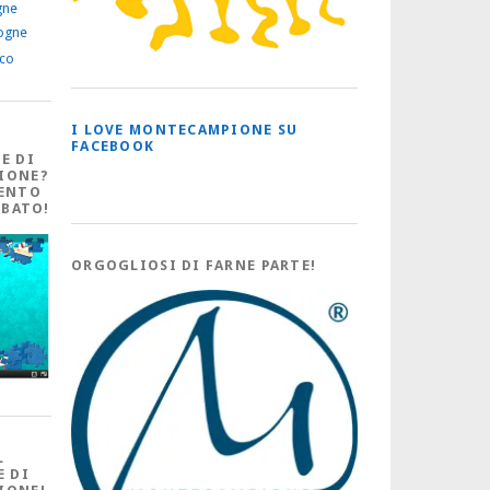
gne
ogne
ico
I LOVE MONTECAMPIONE SU
FACEBOOK
E DI
IONE?
ENTO
ABATO!
ORGOGLIOSI DI FARNE PARTE!
L
E DI