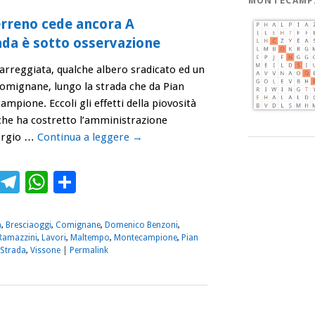
MONTECAMP
terreno cede ancora A
da è sotto osservazione
a carreggiata, qualche albero sradicato ed un
Comignane, lungo la strada che da Pian
ione. Eccoli gli effetti della piovosità
che ha costretto l’amministrazione
orgio …
Continua a leggere
→
ebook
Twitter
Telegram
WhatsApp
Condividi
a
,
Bresciaoggi
,
Comignane
,
Domenico Benzoni
,
Ramazzini
,
Lavori
,
Maltempo
,
Montecampione
,
Pian
Strada
,
Vissone
|
Permalink