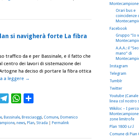
Montecampione
Orari bus e
coincidenze 
Montecampi
Facebook
lan si navigherà forte La fibra
Gruppo “Io 
Montecampi
A.A.A.: il “S
mano” di
o traffico da e per Bassinale, e il fatto che
Montecampi
 al centro dei lavori di sistemazione dei
Instagram
Artogne ha deciso di portare la fibra ottica
Telegram
a a leggere
→
Tumblr
Twitter
ebook
Twitter
Telegram
WhatsApp
Condividi
Youtube (Canale 
linea col nostro s
Wikiloc – I perco
Montecampione 
e
,
Bassinale
,
Bresciaoggi
,
Comune
,
Domenico
zone limitrofe
ampione
,
news
,
Plan
,
Strada
|
Permalink
Plan 1800 s.r.l
Comune di Pian