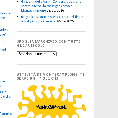
Gazzetta delle Valli – Concerti, cabaret e
serate a tema: la rassegna estiva a
Montecampione
28/07/2026
da e per
Rallylink – Manuele Stella cresce nel finale
one
al Rally Coppa Camuna
24/07/2026
vado a
one”
econda
SFOGLIA L’ARCHIVIO CON TUTTI
GLI ARTICOLI
one!
Sfoglia
l’Archivio
con
tutti
gli
Articoli
ATTIVITÀ DI MONTECAMPIONE: TI
SERVE UN…? QUI C’È!
più in
ito)
rsi di
e delle
 Camuno