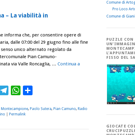
Comune di Arto
Pro Loco Art
– La viabilità in
Comune di Gian
informa che, per consentire opere di
PUZZLE CON
ia, dalle 07:00 del 29 giugno fino alle fine
UN’IMMAGIN
MONTECAMP
 il senso unico alternato regolato da
L’APPUNTAM
intercomunale Pian Camuno-
FISSO DEL S
ta via Valle Roncaglia, …
Continua a
ebook
Twitter
Telegram
WhatsApp
Condividi
,
Montecampione
,
Paolo Sutera
,
Pian Camuno
,
Radio
ino
|
Permalink
GIOCATE CO
CRUCIPUZZL