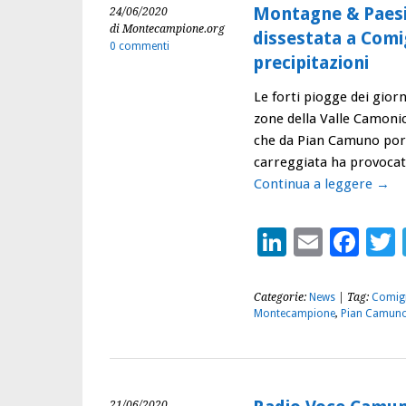
Montagne & Paesi
24/06/2020
di Montecampione.org
dissestata a Comi
0 commenti
precipitazioni
Le forti piogge dei gior
zone della Valle Camonic
che da Pian Camuno port
carreggiata ha provocat
Continua a leggere
→
LinkedIn
Email
Fac
Categorie:
News
| Tag:
Comig
Montecampione
,
Pian Camun
21/06/2020