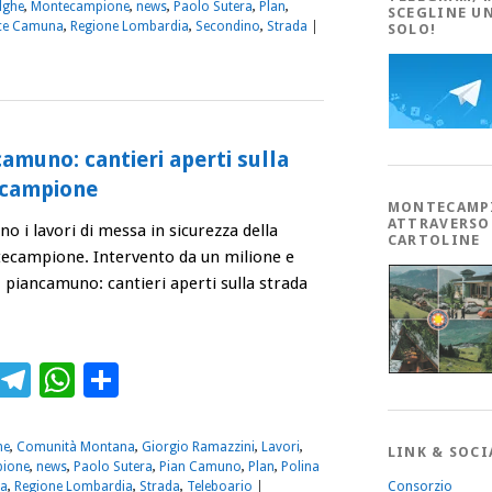
lghe
,
Montecampione
,
news
,
Paolo Sutera
,
Plan
,
SCEGLINE U
ce Camuna
,
Regione Lombardia
,
Secondino
,
Strada
|
SOLO!
camuno: cantieri aperti sulla
ecampione
MONTECAMP
ATTRAVERSO
o i lavori di messa in sicurezza della
CARTOLINE
ecampione. Intervento da un milione e
piancamuno: cantieri aperti sulla strada
ebook
Twitter
Telegram
WhatsApp
Condividi
ne
,
Comunità Montana
,
Giorgio Ramazzini
,
Lavori
,
LINK & SOCI
ione
,
news
,
Paolo Sutera
,
Pian Camuno
,
Plan
,
Polina
Consorzio
ia
,
Regione Lombardia
,
Strada
,
Teleboario
|