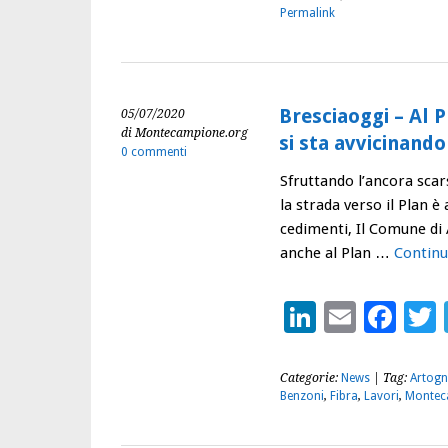
Permalink
Bresciaoggi – Al P
05/07/2020
di Montecampione.org
si sta avvicinando
0 commenti
Sfruttando l’ancora scars
la strada verso il Plan è
cedimenti, Il Comune di 
anche al Plan …
Continu
LinkedIn
Email
Fac
Categorie:
News
| Tag:
Artogn
Benzoni
,
Fibra
,
Lavori
,
Montec