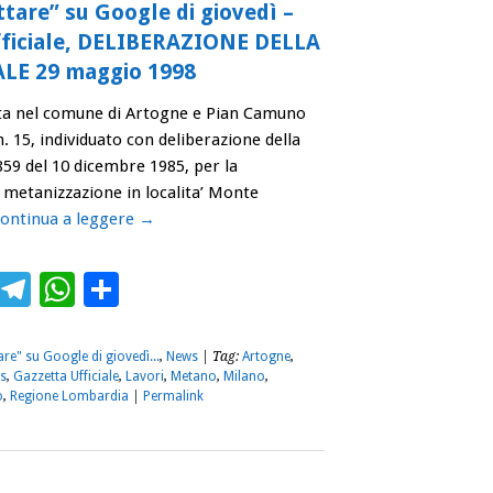
tare” su Google di giovedì –
fficiale, DELIBERAZIONE DELLA
E 29 maggio 1998
cata nel comune di Artogne e Pian Camuno
n. 15, individuato con deliberazione della
859 del 10 dicembre 1985, per la
i metanizzazione in localita’ Monte
ontinua a leggere
→
ebook
Twitter
Telegram
WhatsApp
Condividi
re" su Google di giovedì...
,
News
| Tag:
Artogne
,
s
,
Gazzetta Ufficiale
,
Lavori
,
Metano
,
Milano
,
o
,
Regione Lombardia
|
Permalink