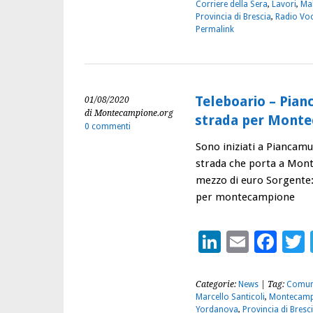
Corriere della Sera
,
Lavori
,
Ma
Provincia di Brescia
,
Radio Vo
Permalink
Teleboario – Pian
01/08/2020
di Montecampione.org
strada per Mont
0 commenti
Sono iniziati a Piancamun
strada che porta a Mont
mezzo di euro Sorgente: 
per montecampione
LinkedIn
Email
Fac
Categorie:
News
| Tag:
Comu
Marcello Santicoli
,
Montecamp
Yordanova
,
Provincia di Bresc