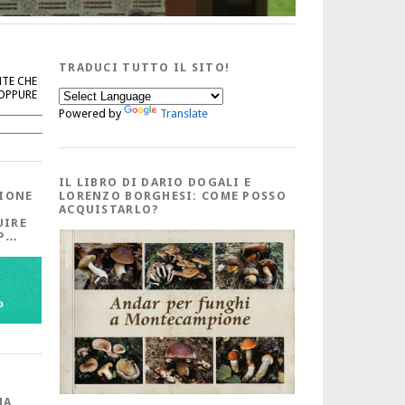
TRADUCI TUTTO IL SITO!
NTE CHE
 OPPURE
Powered by
Translate
Cerca
IL LIBRO DI DARIO DOGALI E
IONE
LORENZO BORGHESI: COME POSSO
ACQUISTARLO?
UIRE
PP…
MA,