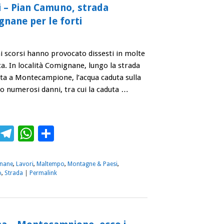
 – Pian Camuno, strada
gnane per le forti
ni scorsi hanno provocato dissesti in molte
a. In località Comignane, lungo la strada
a a Montecampione, l’acqua caduta sulla
o numerosi danni, tra cui la caduta …
ebook
Twitter
Telegram
WhatsApp
Condividi
nane
,
Lavori
,
Maltempo
,
Montagne & Paesi
,
o
,
Strada
|
Permalink