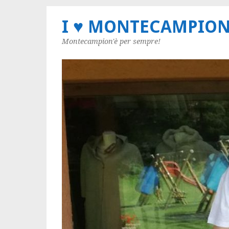
I ♥ MONTECAMPIO
Montecampion'è per sempre!