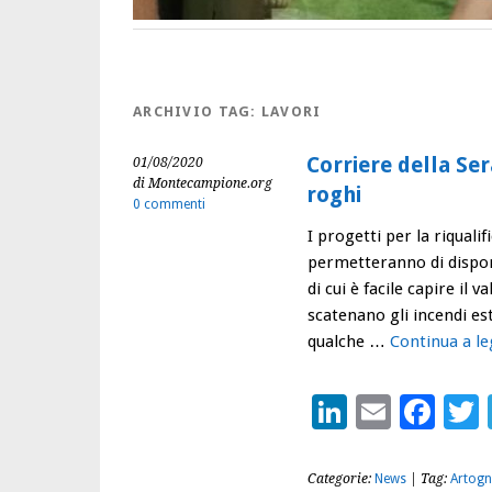
ARCHIVIO TAG:
LAVORI
Corriere della Sera
01/08/2020
di Montecampione.org
roghi
0 commenti
I progetti per la riqua
permetteranno di disporre
di cui è facile capire il 
scatenano gli incendi e
qualche …
Continua a l
LinkedIn
Email
Fac
Categorie:
News
| Tag:
Artogn