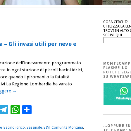
COSA CERCHI?
UTILIZZA LA LE
TROVI IN ALTO
SCRIVI QUI
 – Gli invasi utili per neve e
lificazione dell’innevamento programmato
MONTECAMP
FLASH!!! LO
 in ogni stazione di piccoli bacini idrici,
POTETE SEG
valore quando i piromani o la fatalità
SU WHATSA
stivi La Regione Lombardia ha varato
eggere
→
ebook
Twitter
Telegram
WhatsApp
Condividi
…OPPURE SU
e
,
Bacino idrico
,
Bassinale
,
BIM
,
Comunità Montana
,
TELEGRAM; 