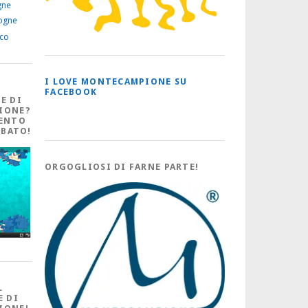
gne
ogne
ico
I LOVE MONTECAMPIONE SU
FACEBOOK
E DI
IONE?
ENTO
ABATO!
ORGOGLIOSI DI FARNE PARTE!
L
E DI