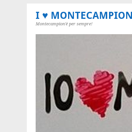
I ♥ MONTECAMPIO
Montecampion'è per sempre!