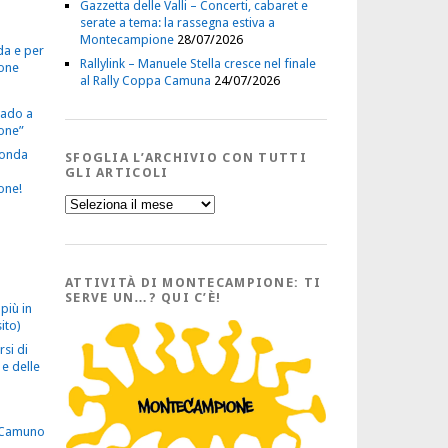
Gazzetta delle Valli – Concerti, cabaret e
serate a tema: la rassegna estiva a
Montecampione
28/07/2026
da e per
Rallylink – Manuele Stella cresce nel finale
one
al Rally Coppa Camuna
24/07/2026
vado a
one”
econda
SFOGLIA L’ARCHIVIO CON TUTTI
GLI ARTICOLI
one!
Sfoglia
l’Archivio
con
tutti
gli
Articoli
ATTIVITÀ DI MONTECAMPIONE: TI
SERVE UN…? QUI C’È!
più in
ito)
rsi di
e delle
 Camuno