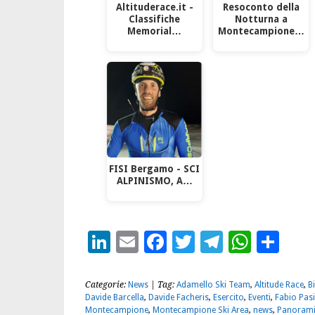
Altituderace.it -
Resoconto della
Classifiche
Notturna a
Memorial…
Montecampione…
FISI Bergamo - SCI
ALPINISMO, A…
LinkedIn
Email
Facebook
Twitter
Telegra
What
Con
Categorie:
News
| Tag:
Adamello Ski Team
,
Altitude Race
,
B
Davide Barcella
,
Davide Facheris
,
Esercito
,
Eventi
,
Fabio Pasi
Montecampione
,
Montecampione Ski Area
,
news
,
Panoram