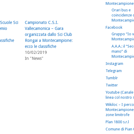
Montecampione
Orari bus e
coincidenze 
Montecampi
Scuole Sci
Campionato C.S.I.
Facebook
emio
Vallecamonica – Gara
Gruppo “Io 
organizzata dallo Sci Club
Montecampi
ssifiche
Rongai a Montecampione:
A.A.A.: il “S
ecco le classifiche
mano” di
10/02/2019
Montecampi
In "News"
Instagram
Telegram
Tumblr
Twitter
Youtube (Canale 
linea col nostro s
Wikiloc – I perco
Montecampione 
zone limitrofe
Plan 1800 s.r.l
Comune di Pian