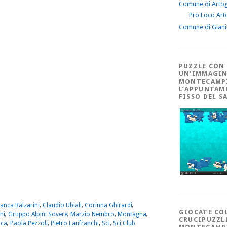
Comune di Arto
Pro Loco Art
Comune di Gian
PUZZLE CON
UN’IMMAGIN
MONTECAMP
L’APPUNTAM
FISSO DEL S
m
sApp
dividi
ianca Balzarini
,
Claudio Ubiali
,
Corinna Ghirardi
,
GIOCATE CO
ni
,
Gruppo Alpini Sovere
,
Marzio Nembro
,
Montagna
,
CRUCIPUZZL
ica
,
Paola Pezzoli
,
Pietro Lanfranchi
,
Sci
,
Sci Club