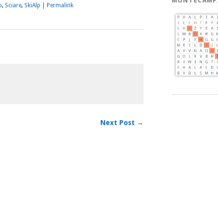
MONTECAMP
o
,
Sciare
,
SkiAlp
|
Permalink
Next Post →