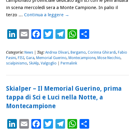
campionato provinciale dedicato agli sci con le pelli andata
in scena mercoledì sera a Monte Campione. In palio il
terzo …
Continua a leggere
→
LinkedIn
Email
Facebook
Twitter
Telegram
WhatsApp
Condividi
Categorie:
News
| Tag:
Andrea Olivari
,
Bergamo
,
Corinna Ghirardi
,
Fabio
Pasini
,
FISI
,
Gara
,
Memorial Guerino
,
Montecampione
,
Mose Necchio
,
scialpinismo
,
SkiAlp
,
Valgoglio
|
Permalink
Skialper – Il Memorial Guerino, prima
tappa di Sci e Luci nella Notte, a
Montecampione
LinkedIn
Email
Facebook
Twitter
Telegram
WhatsApp
Condividi