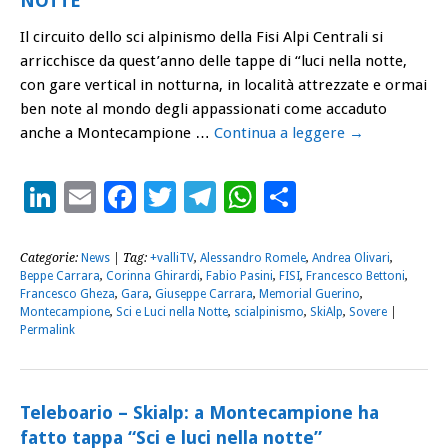
NOTTE
Il circuito dello sci alpinismo della Fisi Alpi Centrali si
arricchisce da quest’anno delle tappe di “luci nella notte,
con gare vertical in notturna, in località attrezzate e ormai
ben note al mondo degli appassionati come accaduto
anche a Montecampione …
Continua a leggere
→
LinkedIn
Email
Facebook
Twitter
Telegram
WhatsApp
Condividi
Categorie:
News
| Tag:
+valliTV
,
Alessandro Romele
,
Andrea Olivari
,
Beppe Carrara
,
Corinna Ghirardi
,
Fabio Pasini
,
FISI
,
Francesco Bettoni
,
Francesco Gheza
,
Gara
,
Giuseppe Carrara
,
Memorial Guerino
,
Montecampione
,
Sci e Luci nella Notte
,
scialpinismo
,
SkiAlp
,
Sovere
|
Permalink
Teleboario – Skialp: a Montecampione ha
fatto tappa “Sci e luci nella notte”