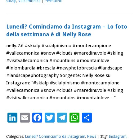
SkiAlp
,
Valcamonica
|
Permalink
Lunedì? Cominciamo da Instagram – Lo foto
della settimana è di Nelly Rose
nelly.7.6 #skialp #scialpinismo #montecampione
#vallecamonica #snow #clouds #maredinuvole #skiing
#visitvallecamonica #mountains #mountainlove
#inlombardia #brescia #newphotobrescia #landscape
#landscapephotography Sorgente: Nelly Rose su
Instagram: “#skialp #scialpinismo #montecampione
#vallecamonica #snow #clouds #maredinuvole #skiing
#visitvallecamonica #mountains #mountainlove…”
LinkedIn
Email
Facebook
Twitter
Telegram
WhatsApp
Condividi
Categorie:
Lunedì? Cominciamo da Instagram
,
News
| Tag:
Instagram
,