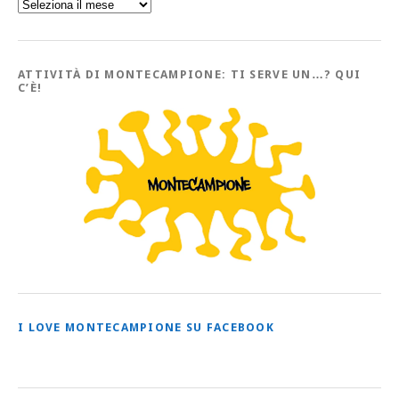
Sfoglia
l’Archivio
con
tutti
gli
Articoli
ATTIVITÀ DI MONTECAMPIONE: TI SERVE UN…? QUI
C’È!
I LOVE MONTECAMPIONE SU FACEBOOK