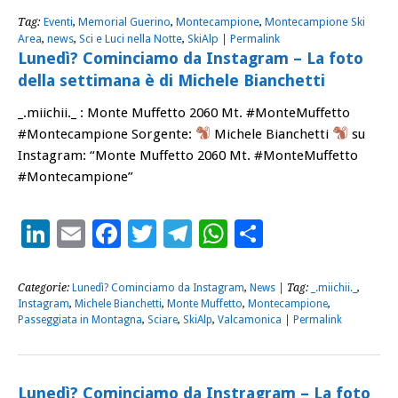
Tag:
Eventi
,
Memorial Guerino
,
Montecampione
,
Montecampione Ski
Area
,
news
,
Sci e Luci nella Notte
,
SkiAlp
|
Permalink
Lunedì? Cominciamo da Instagram – La foto
della settimana è di Michele Bianchetti
_.miichii._ : Monte Muffetto 2060 Mt. #MonteMuffetto
#Montecampione Sorgente:
Michele Bianchetti
su
Instagram: “Monte Muffetto 2060 Mt. #MonteMuffetto
#Montecampione”
LinkedIn
Email
Facebook
Twitter
Telegram
WhatsApp
Condividi
Categorie:
Lunedì? Cominciamo da Instagram
,
News
| Tag:
_.miichii._
,
Instagram
,
Michele Bianchetti
,
Monte Muffetto
,
Montecampione
,
Passeggiata in Montagna
,
Sciare
,
SkiAlp
,
Valcamonica
|
Permalink
Lunedì? Cominciamo da Instragram – La foto