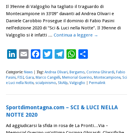
Il 39enne di Valgoglio ha tagliato il traguardo di
Montecampione in 33’09” davanti ad Andrea Olivari e
Daniele Carobbio Prosegue il dominio di Fabio Pasini
nell’edizione 2020 di “Sci & Luci nella Notte”. Il 39enne di
Valgoglio si è infatti …
Continua a leggere
→
LinkedIn
Email
Facebook
Twitter
Telegram
WhatsApp
Condividi
Categorie:
News
| Tag:
Andrea Olivari
,
Bergamo
,
Corinna Ghirardi
,
Fabio
Pasini
,
FISI
,
Gara
,
Marco Cangelli
,
Memorial Guerino
,
Montecampione
,
Sci
e Luci nella Notte
,
scialpinismo
,
SkiAlp
,
Valgoglio
|
Permalink
Sportdimontagna.com – SCI & LUCI NELLA
NOTTE 2020
Ad aggiudicarsi la sfida in rosa de La Pronti…Via –
Memorial Guerino un’ottima Corinna Ghirardi. Classifiche