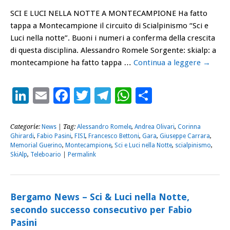
SCI E LUCI NELLA NOTTE A MONTECAMPIONE Ha fatto
tappa a Montecampione il circuito di Scialpinismo “Sci e
Luci nella notte”. Buoni i numeri a conferma della crescita
di questa disciplina. Alessandro Romele Sorgente: skialp: a
montecampione ha fatto tappa …
Continua a leggere
→
LinkedIn
Email
Facebook
Twitter
Telegram
WhatsApp
Condividi
Categorie:
News
| Tag:
Alessandro Romele
,
Andrea Olivari
,
Corinna
Ghirardi
,
Fabio Pasini
,
FISI
,
Francesco Bettoni
,
Gara
,
Giuseppe Carrara
,
Memorial Guerino
,
Montecampione
,
Sci e Luci nella Notte
,
scialpinismo
,
SkiAlp
,
Teleboario
|
Permalink
Bergamo News – Sci & Luci nella Notte,
secondo successo consecutivo per Fabio
Pasini