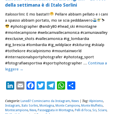
della settimana è di Italo Sorlini
italosorlini: E mo basta!!!
Pellare abbiam pellato e i cani
a spasso abbiam portato, mo se scia pedddavvero
⛷
#photographer @andry80 #head_ski #montagne
#montecampione #webcamvallecamonica #camuniavalley
#exclusive_shots #vallecamonica #ig_lombardia
#ig_brescia #lombardia #ig_wildplace #skituring #skialp
#tothekore #scialpinismo #mountainworld
#internazionalsportphotografer #phototag_sport
#fotografiaesportiva #sportsphotographer …
Continua a
leggere
→
LinkedIn
Email
Facebook
Twitter
Telegram
WhatsApp
Condividi
Categorie:
Lunedì? Cominciamo da Instagram
,
News
| Tag:
Alpinismo
,
Instagram
,
Italo Sorlini
,
Montagna
,
Monte Campione
,
Monte Muffetto
,
Montecampione
,
Neve
,
Passeggiata in Montagna
,
Pelli di foca
,
Sci
,
Sciare
,