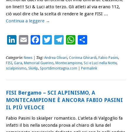
on line!!! Sci & Luci atto terzo. Gli atleti al via erano 112,
ciò vuol dire che la scelta di rendere le gare FISI …
Continua a leggere
→
LinkedIn
Email
Facebook
Twitter
Telegram
WhatsApp
Condividi
Categorie:
News
| Tag:
Andrea Olivari
,
Corinna Ghirardi
,
Fabio Pasini
,
FISI
,
Gara
,
Memorial Guerino
,
Montecampione
,
Sci e Luci nella Notte
,
scialpinismo
,
SkiAlp
,
Sportdimontagna.com
|
Permalink
FISI Bergamo – SCI ALPINISMO, A
MONTECAMPIONE È ANCORA FABIO PASINI
IL PIÙ VELOCE
Fabio Pasini lo skialper romantico. L’atleta di Valgoglio fa
infatti il bis nella seconda prova al chiaro di luna del