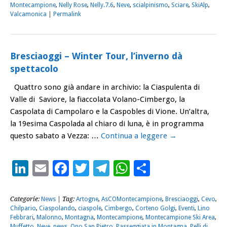
Montecampione
,
Nelly Rose
,
Nelly.7.6
,
Neve
,
scialpinismo
,
Sciare
,
SkiAlp
,
Valcamonica
|
Permalink
Bresciaoggi – Winter Tour, l’inverno dà
spettacolo
Quattro sono già andare in archivio: la Ciaspulenta di
Valle di Saviore, la fiaccolata Volano-Cimbergo, la
Caspolata di Campolaro e la Caspobles di Vione. Un’altra,
la 19esima Caspolada al chiaro di luna, è in programma
questo sabato a Vezza: …
Continua a leggere
→
LinkedIn
Email
Facebook
Twitter
Telegram
WhatsApp
Condividi
Categorie:
News
| Tag:
Artogne
,
AsCOMontecampione
,
Bresciaoggi
,
Cevo
,
Chilpario
,
Ciaspolando
,
ciaspole
,
Cimbergo
,
Corteno Golgi
,
Eventi
,
Lino
Febbrari
,
Malonno
,
Montagna
,
Montecampione
,
Montecampione Ski Area
,
Muffetto
,
Neve
,
news
,
Ono San Pietro
,
Passeggiata in Montagna
,
Pelli di